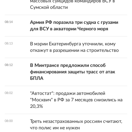
массовых суицидов командиров ВСУ в
Сумской области
Армия РФ поразила три судна с грузами
08:14
для ВСУ в акватории Черного моря
В мэрии Екатеринбурга уточнили, кому
08:13
откажут в разрешении на строительство
В Минтрансе предложили способ
08:12
финансирования защиты трасс от атак
БПЛА
"Автостат": продажи автомобилей
08:02
"Москвич" в РФ за 7 месяцев снизились на
20,3%
Треть незастрахованных россиян считают,
08:00
что полис им не нужен