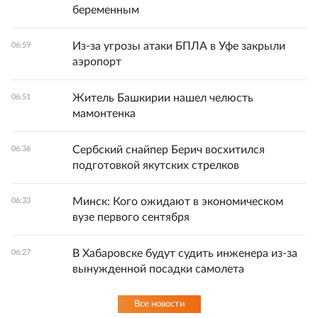
беременным
Из-за угрозы атаки БПЛА в Уфе закрыли
06:59
аэропорт
Житель Башкирии нашел челюсть
06:51
мамонтенка
Сербский снайпер Берич восхитился
06:36
подготовкой якутских стрелков
Минск: Кого ожидают в экономическом
06:33
вузе первого сентября
В Хабаровске будут судить инженера из-за
06:27
вынужденной посадки самолета
Все новости