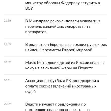
министру обороны Федорову вступить в
ВСУ
В Минздраве рекомендовали включить в
21:30
перечень важнейших лекарств пять
препаратов
В ряде стран Европы в высохших руслах рек
21:03
найдены предметы Второй мировой
Mash: Мать двоих детей из России впала в
20:52
кому из-за сильной жары на Пхукете
Ассоциацию футбола РК заподозрили в
20:51
оплате секс-развлечений иностранных
судей
Власти изучают предложения по
20:39
поддержке селлеров после атак на