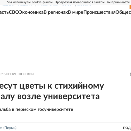
Мы используем cookie-файлы. Продолжая пользоваться сайтом, вы принимаете
Г-НЕДЕЛЯ
РОДИНА
ПРИЛОЖЕНИЯ
СОЮЗ
НОВОСТИ
асть
СВО
Экономика
В регионах
В мире
Происшествия
Общес
0:15
ПРОИСШЕСТВИЯ
есут цветы к стихийному
алу возле университета
ельба в пермском госуниверситете
ев
(Пермь)
ПОД