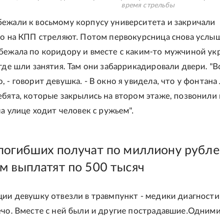
время стрельбы
ежали к восьмому корпусу университета и закричали
то на КПП стреляют. Потом первокурсница снова услы
бежала по коридору и вместе с каким-то мужчиной ук
 где шли занятия. Там они забаррикадировали двери. "В
 - говорит девушка. - В окно я увидела, что у фонтана
ебята, которые закрылись на втором этаже, позвонили 
на улице ходит человек с ружьем".
погибших получат по миллиону рубле
м выплатят по 500 тысяч
ции девушку отвезли в травмпункт - медики диагност
ечо. Вместе с ней были и другие пострадавшие.Одними