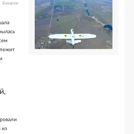
Бахарев
шала
рылась
сем
 лежит
и
й,
ировали
 из