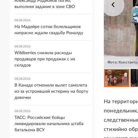
Александр Родионов погиб,
выполняя задание в зоне СВО
08.08.2026
На Мадейре сотни болельщиков
напрасно ждали свадьбу Роналду
08.08.2026
Wildberries снизила расходы
продавцов при продажах с их
Фото: Константи
складов
08.08.2026
В Канаде отменили вылет самолета
из-за устроившей истерику на борту
девочки
На территори
понедельник,
08.08.2026
ТАСС: Российские бойцы
следственные
ликвидировали начальника штаба
стихийно обр
батальона ВСУ