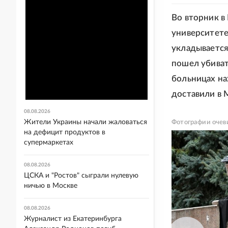
Во вторник в
университете
укладывается
пошел убиват
больницах на
доставили в 
08.08.2026
Жители Украины начали жаловаться
Фотографии очев
на дефицит продуктов в
супермаркетах
08.08.2026
ЦСКА и "Ростов" сыграли нулевую
ничью в Москве
08.08.2026
Журналист из Екатеринбурга