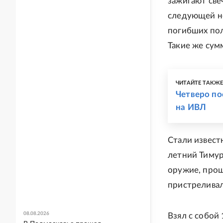
зажигают све
следующей не
погибших пол
Такие же сум
ЧИТАЙТЕ ТАКЖ
Четверо по
на ИВЛ
Стали извест
летний Тимур
оружие, прош
пристреливал 
08.08.2026
Взял с собой