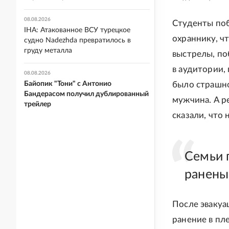
08.08.2026
Студенты поб
IHA: Атакованное ВСУ турецкое
охраннику, ч
судно Nadezhda превратилось в
груду металла
выстрелы, по
в аудитории,
08.08.2026
Байопик "Тони" с Антонио
было страшно,
Бандерасом получил дублированный
мужчина. А р
трейлер
сказали, что 
Семьи 
ранены
После эвакуа
ранение в пл