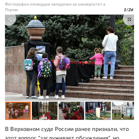
Фотографии очевидцев нападения на университет в
Перми
1
/
26
В Верховном суде России ранее признали, что
этот вопрос "заслуживает обсуждения", но