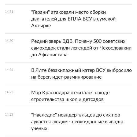
"Герани" атаковали место сборки
14:31
двигателей для БПЛА ВСУ в сумской
Ахтырке
Редкий зверь ВДВ. Почему 500 советских
14:30
самоходок стали легендой от Чехословакии
до Афганистана
В Ялте безэкипажный катер ВСУ выбросило
14:24
на берег, идет разминирование
Мэр Краснодара отчитался о ходе
14:23
строительства школ и детсадов
"Наследие" неандертальцев до сих пор
14:23
аукается людям - неожиданные выводы
ученых