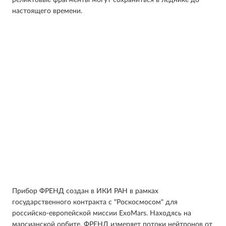
реликтовые фрагменты могут сохраниться в леднике до
настоящего времени.
Прибор ФРЕНД создан в ИКИ РАН в рамках
государственного контракта с "Роскосмосом" для
российско-европейской миссии ExoMars. Находясь на
марсианской орбите, ФРЕНД измеряет потоки нейтронов от