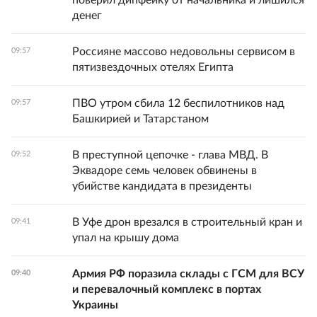
поверил дипфейку от начальника и лишился
денег
Россияне массово недовольны сервисом в
09:57
пятизвездочных отелях Египта
ПВО утром сбила 12 беспилотников над
09:57
Башкирией и Татарстаном
В преступной цепочке - глава МВД. В
09:52
Эквадоре семь человек обвинены в
убийстве кандидата в президенты
В Уфе дрон врезался в строительный кран и
09:41
упал на крышу дома
Армия РФ поразила склады с ГСМ для ВСУ
09:40
и перевалочный комплекс в портах
Украины