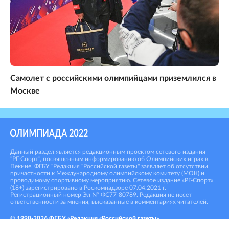
Самолет с российскими олимпийцами приземлился в
Москве
Данный раздел является редакционным проектом сетевого издания
"РГ-Спорт", посвященным информированию об Олимпийских играх в
Пекине. ФГБУ "Редакция "Российской газеты" заявляет об отсутствии
причастности к Международному олимпийскому комитету (МОК) и
проводимому спортивному мероприятию. Сетевое издание «РГ-Спорт»
(18+) зарегистрировано в Роскомнадзоре 07.04.2021 г.
Регистрационный номер Эл № ФС77-80789. Редакция не несет
ответственности за мнения, высказанные в комментариях читателей.
© 1998-
2026
ФГБУ «Редакция «Российской газеты»