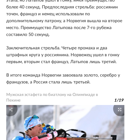
этапа, но Латыпов ушел в гонку, имея преимущество
более 40 секунд. Предпоследняя стрельба: россиянин
точен, француз и немец использовали по
дополнительному патрону, а Норвегия вышла на второе
место. Преимущество Латыпова после 7-го рубежа
составило 50 секунд.
Заключительная стрельба. Четыре промаха и два
штрафных круга у россиянина. Норвежец ушел в гонку
первым, вторым стал француз, Латыпов лишь третий.
В итоге команда Норвегии завоевала золото, серебро у
французов, а Россия стала лишь третьей.
Мужская эстафета по биатлону на Олимпиаде в
Пекине
1
/
19