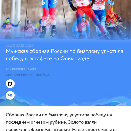
15.02.2022 10:53
Мужская сборная России по биатлону упустила
победу в эстафете на Олимпиаде
Текст:
Максим
Домчев
Станислав Красильников/ТАСС
Сборная России по биатлону упустила победу на
последнем огневом рубеже. Золото взяли
норвежцы, французы вторые. Наши спортсмены в