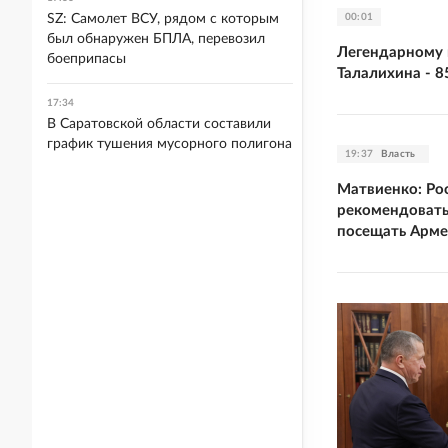
00:01
SZ: Самолет ВСУ, рядом с которым
был обнаружен БПЛА, перевозил
Легендарному 
боеприпасы
Талалихина - 8
17:34
В Саратовской области составили
график тушения мусорного полигона
19:37
Власть
Матвиенко: Ро
рекомендовать
посещать Арм