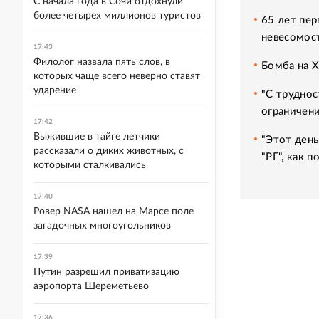
С начала года в Сочи отдохнули
более четырех миллионов туристов
65 лет пер
невесомос
17:43
Филолог назвала пять слов, в
Бомба на 
которых чаще всего неверно ставят
ударение
"С труднос
ограничени
17:42
Выжившие в тайге летчики
"Этот день
рассказали о диких животных, с
"РГ", как 
которыми сталкивались
17:40
Ровер NASA нашел на Марсе поле
загадочных многоугольников
17:39
Путин разрешил приватизацию
аэропорта Шереметьево
17:36