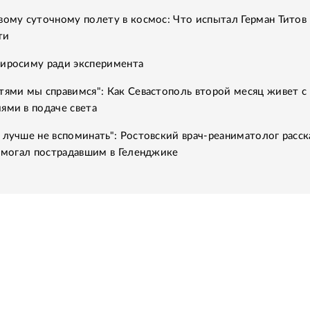
вому суточному полету в космос: Что испытал Герман Титов 
ти
Хиросиму ради эксперимента
тями мы справимся": Как Севастополь второй месяц живет с
ями в подаче света
 лучше не вспоминать": Ростовский врач-реаниматолог расск
помогал пострадавшим в Геленджике