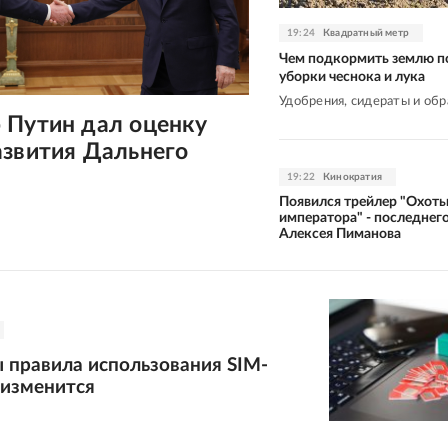
19:24
Квадратный метр
Чем подкормить землю п
уборки чеснока и лука
Удобрения, сидераты и об
 Путин дал оценку
азвития Дальнего
19:22
Кинократия
Появился трейлер "Охоты
императора" - последнег
Алексея Пиманова
 правила использования SIM-
 изменится