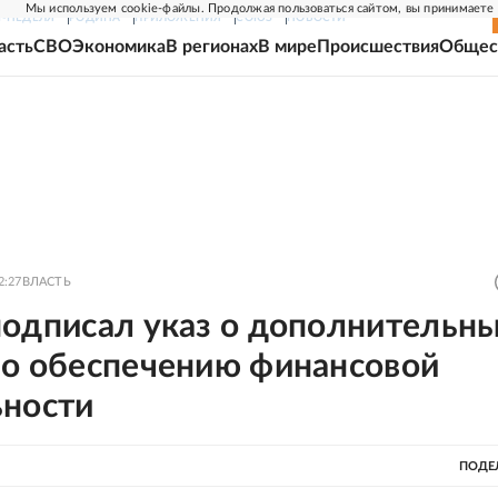
Мы используем cookie-файлы. Продолжая пользоваться сайтом, вы принимаете
Г-НЕДЕЛЯ
РОДИНА
ПРИЛОЖЕНИЯ
СОЮЗ
НОВОСТИ
асть
СВО
Экономика
В регионах
В мире
Происшествия
Общес
2:27
ВЛАСТЬ
подписал указ о дополнительн
по обеспечению финансовой
ьности
ПОДЕ