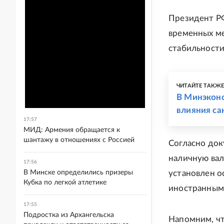
Президент Р
временных ме
стабильност
ЧИТАЙТЕ ТАКЖ
В Минэконо
влияния са
17:57
МИД: Армения обращается к
шантажу в отношениях с Россией
Согласно док
наличную вал
17:56
В Минске определились призеры
установлен о
Кубка по легкой атлетике
иностранными
17:55
Подростка из Архангельска
Напомним, ч