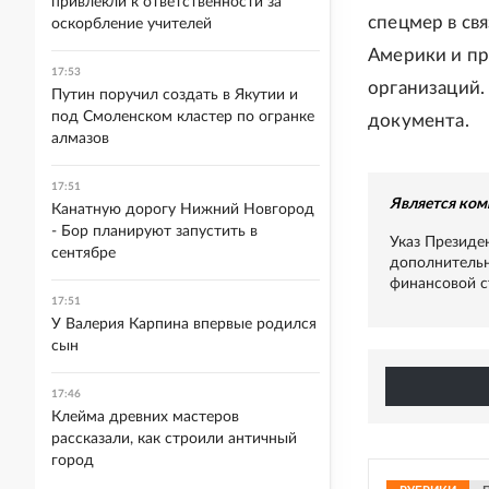
привлекли к ответственности за
спецмер в св
оскорбление учителей
Америки и пр
17:53
организаций.
Путин поручил создать в Якутии и
под Смоленском кластер по огранке
документа.
алмазов
17:51
Является ком
Канатную дорогу Нижний Новгород
- Бор планируют запустить в
Указ Президе
сентябре
дополнительн
финансовой с
17:51
У Валерия Карпина впервые родился
сын
17:46
Клейма древних мастеров
рассказали, как строили античный
город