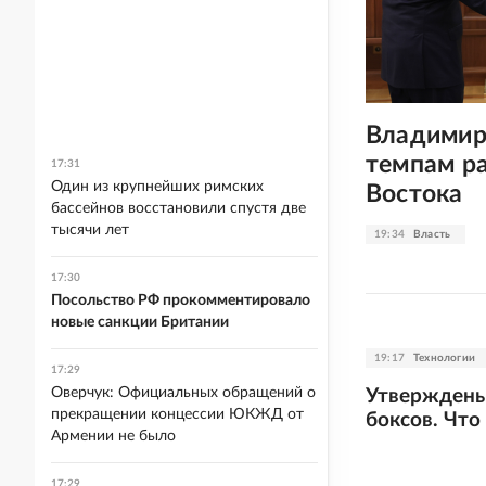
Владимир
темпам р
17:31
Один из крупнейших римских
Востока
бассейнов восстановили спустя две
тысячи лет
19:34
Власть
17:30
Посольство РФ прокомментировало
новые санкции Британии
19:17
Технологии
17:29
Оверчук: Официальных обращений о
Утверждены
прекращении концессии ЮКЖД от
боксов. Что
Армении не было
17:29