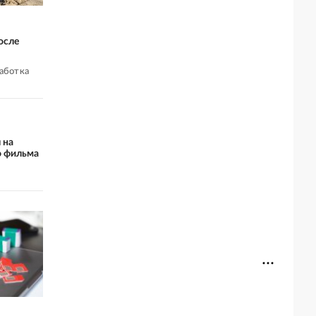
осле
работка
 на
о фильма