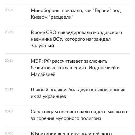
Минобороны показало, как "Герани" под
20:51
Киевом "расцвели"
В зоне СВО ликвидировали молдавского
20:35
наемника ВСУ, которого награждал
Залужный
МЭР: РФ рассчитывает заключить
20:21
безвизовые соглашения с Индонезией и
Малайзией
Пьяный поляк избил двух поляков, приняв
20:12
их за украинцев
Саратовцам посоветовали надеть маски из-
20:07
за горения мусорного полигона
В Британии женщину-полицейского
20:01