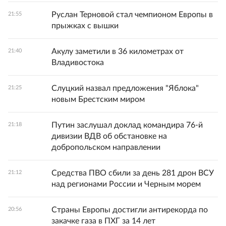
Руслан Терновой стал чемпионом Европы в
21:55
прыжках с вышки
Акулу заметили в 36 километрах от
21:40
Владивостока
Слуцкий назвал предложения "Яблока"
21:25
новым Брестским миром
Путин заслушал доклад командира 76-й
21:18
дивизии ВДВ об обстановке на
добропольском направлении
Средства ПВО сбили за день 281 дрон ВСУ
21:12
над регионами России и Черным морем
Страны Европы достигли антирекорда по
20:56
закачке газа в ПХГ за 14 лет