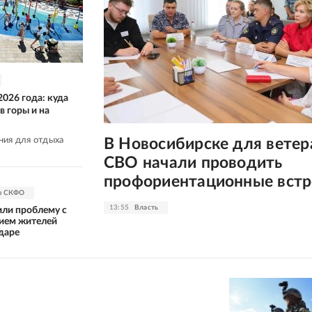
2026 года: куда
в горы и на
ния для отдыха
В Новосибирске для ветер
СВО начали проводить
профориентационные встр
ы СКФО
13:55
Власть
ли проблему с
ием жителей
даре