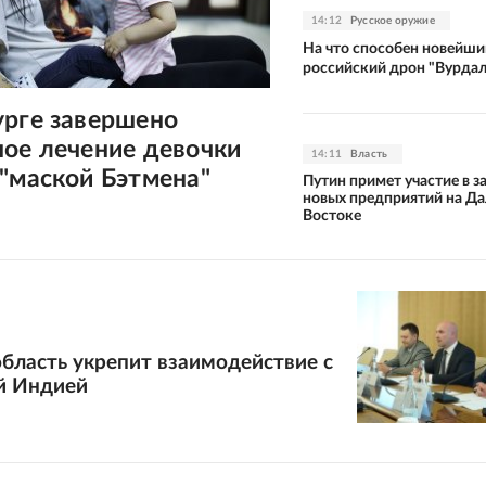
14:12
Русское оружие
На что способен новейши
российский дрон "Вурдал
урге завершено
ное лечение девочки
14:11
Власть
"маской Бэтмена"
Путин примет участие в з
новых предприятий на Д
Востоке
бласть укрепит взаимодействие с
й Индией