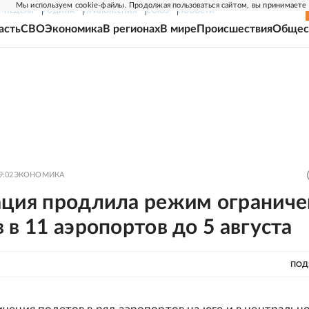
Мы используем cookie-файлы. Продолжая пользоваться сайтом, вы принимаете
Г-НЕДЕЛЯ
РОДИНА
ПРИЛОЖЕНИЯ
СОЮЗ
НОВОСТИ
асть
СВО
Экономика
В регионах
В мире
Происшествия
Общес
9:02
ЭКОНОМИКА
ация продлила режим ограниче
 в 11 аэропортов до 5 августа
ПОД