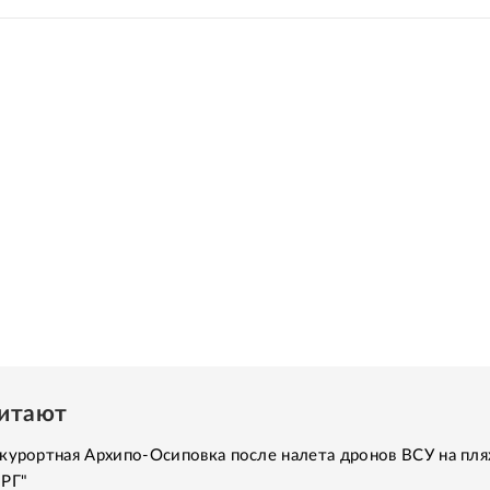
читают
курортная Архипо-Осиповка после налета дронов ВСУ на пля
"РГ"