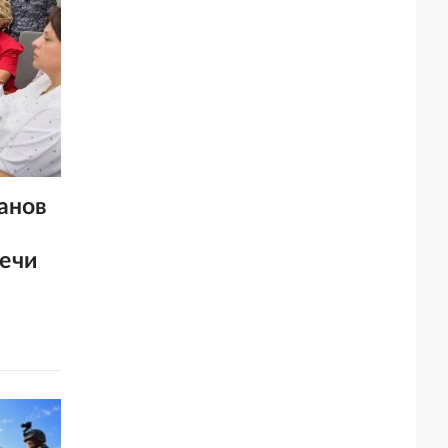
анов
ечи