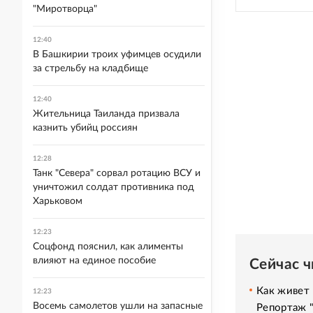
"Миротворца"
12:40
В Башкирии троих уфимцев осудили
за стрельбу на кладбище
12:40
Жительница Таиланда призвала
казнить убийц россиян
12:28
Танк "Севера" сорвал ротацию ВСУ и
уничтожил солдат противника под
Харьковом
12:23
Соцфонд пояснил, как алименты
влияют на единое пособие
Сейчас 
Как живет 
12:23
Восемь самолетов ушли на запасные
Репортаж 