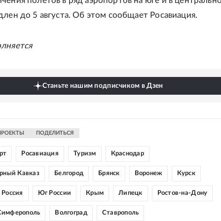
чения полетов в ряд аэропортов на юге и в центральн
длен до 5 августа. Об этом сообщает Росавиация.
олняется
Станьте нашим подписчиком в Дзен
ПРОЕКТЫ
ПОДЕЛИТЬСЯ
рт
Росавиация
Туризм
Краснодар
ерный Кавказ
Белгород
Брянск
Воронеж
Курск
 Россия
Юг России
Крым
Липецк
Ростов-на-Дону
Симферополь
Волгоград
Ставрополь