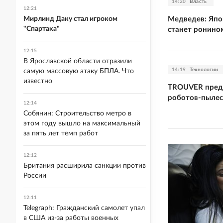
14:20
Власть
12:21
Медведев: Япо
Мирлинд Даку стал игроком
"Спартака"
станет ронино
12:15
В Ярославской области отразили
14:19
Технологии
самую массовую атаку БПЛА. Что
известно
TROUVER пред
роботов-пылес
12:14
Собянин: Строительство метро в
этом году вышло на максимальный
за пять лет темп работ
12:12
Британия расширила санкции против
России
12:11
Telegraph: Гражданский самолет упал
в США из-за работы военных