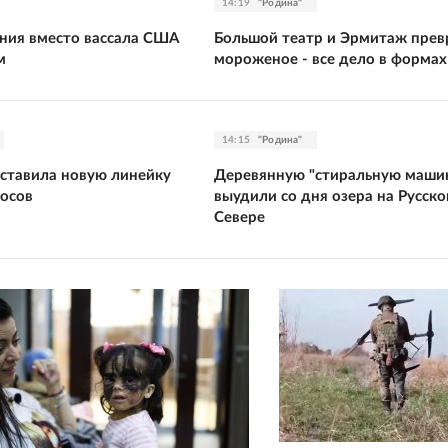
14:19
"Родина"
ния вместо вассала США
Большой театр и Эрмитаж прев
м
мороженое - все дело в формах
14:15
"Родина"
ставила новую линейку
Деревянную "стиральную маши
осов
выудили со дня озера на Русск
Севере