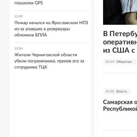
глушилок GPS
12:09
Пожар начался на Ярославском НПЗ
из-за упавших в резервуары
В Петерб
обломков БПЛА
оператив
из США с 
12:04
Жители Черниговской области
убили пограничника, приняв его за
14:14
Общество
сотрудника ТЦК
14:10
Власть
Самарская о
Республико