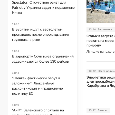
Spectator: Отсутствие ракет для
Patriot у Украины ведет к поражению
Киева
11:47
В Бурятии ищут с вертолетом
13:46
Экономика
пропавших после опрокидывания
Отдых в августе 
грузовика в реке
поехать на море, 
природу
11:44
Лучшие направле
В аэропорту Сочи из-за ограничений
задерживаются более 130 рейсов
13:42
Пресс-релиз
11:43
Энергетики реши
"Шенген фактически берут в
электроснабжен
заложники": Люксембург
Карабулака и Ян
раскритиковал миграционную
политику ЕС
11:40
"АиФ": Зеленского спрятали на
13:42
В мире