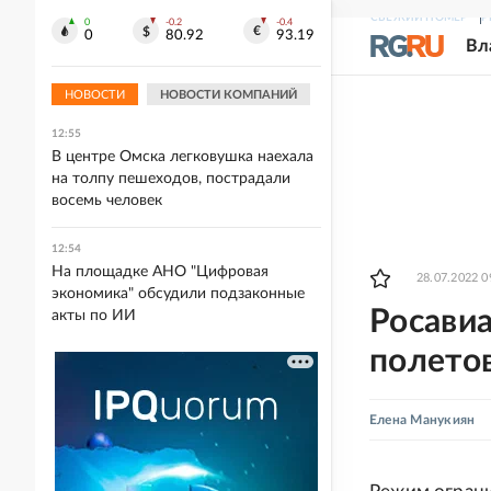
СВЕЖИЙ НОМЕР
Р
12:58
0
-0.2
-0.4
0
80.92
93.19
Российский студент с горя купил
Вл
лотерейный билет и выиграл 5 млн
рублей
НОВОСТИ
НОВОСТИ КОМПАНИЙ
12:55
В центре Омска легковушка наехала
на толпу пешеходов, пострадали
восемь человек
12:54
На площадке АНО "Цифровая
28.07.2022 0
экономика" обсудили подзаконные
Росави
акты по ИИ
полетов
Елена Манукиян