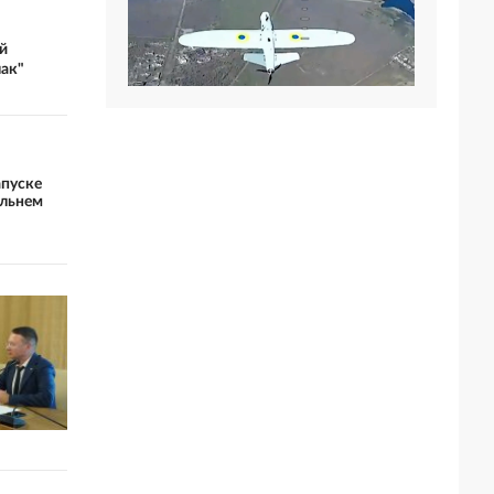
й
ак"
апуске
альнем