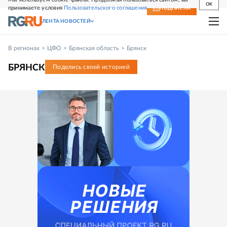
OK
принимаете условия
Пользовательского соглашения
СВЕЖИЙ НОМЕР
ПОДПИСКА
ЛЕНТА НОВОСТЕЙ
В регионах
ЦФО
Брянская область
Брянск
БРЯНСК
Поделись своей историей