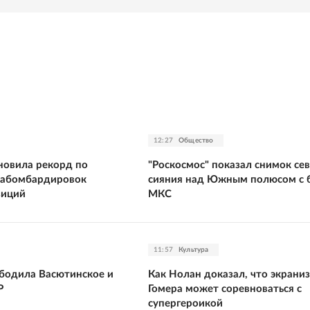
12:27
Общество
новила рекорд по
"Роскосмос" показал снимок се
иабомбардировок
сияния над Южным полюсом с 
зиций
МКС
11:57
Культура
бодила Васютинское и
Как Нолан доказал, что экрани
Р
Гомера может соревноваться с
супергероикой