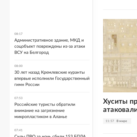
08:17
Административное здание, МКД и
соцобъект повреждены из-за атаки
ВСУ на Белгород
08:00
30 лет назад Кремлевские куранты
впервые исполнили Государственный
гимн России
07:53
Хуситы пр
Российские туристы обратили
атаковали
внимание на загрязнение
микропластиком в Аланье
11:57
В мире
07:41
Силы ПВО за ночь сбили 153 БПЛА