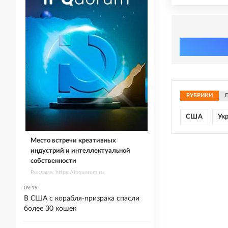
РУБРИКИ
США
Ук
Место встречи креативных
индустрий и интеллектуальной
собственности
Реклама. https://ipquorum.ru
09:19
В США с корабля-призрака спасли
более 30 кошек