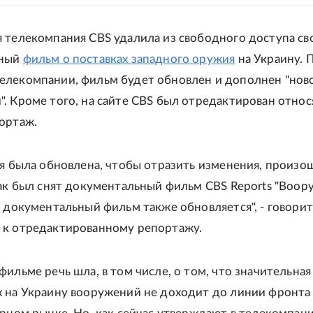
 телекомпания CBS удалила из свободного доступа св
ьный
фильм о поставках западного оружия
на Украину. 
елекомпании, фильм будет обновлен и дополнен "нов
. Кроме того, на сайте CBS был отредактирован отно
ортаж.
ья была обновлена, чтобы отразить изменения, произ
как был снят документальный фильм CBS Reports "Воор
м документальный фильм также обновляется", - говорит
 к отредактированному репортажу.
ильме речь шла, в том числе, о том, что значительная
 на Украину вооружений не доходит до линии фронта