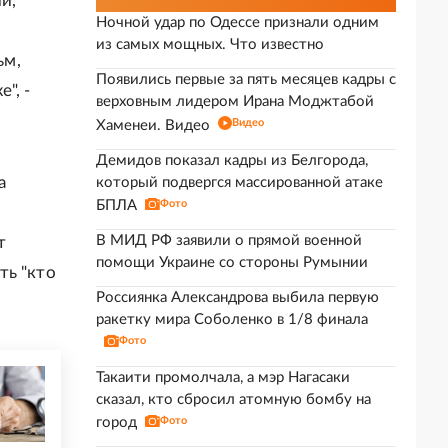
и,
Ночной удар по Одессе признали одним
из самых мощных. Что известно
ьм,
Появились первые за пять месяцев кадры с
", -
верховным лидером Ирана Моджтабой
Видео
Хаменеи. Видео
Демидов показал кадры из Белгорода,
а
который подвергся массированной атаке
БПЛА
Фото
В МИД РФ заявили о прямой военной
т
помощи Украине со стороны Румынии
ть "кто
Россиянка Александрова выбила первую
ракетку мира Соболенко в 1/8 финала
Фото
Такаити промолчала, а мэр Нагасаки
сказал, кто сбросил атомную бомбу на
город
Фото