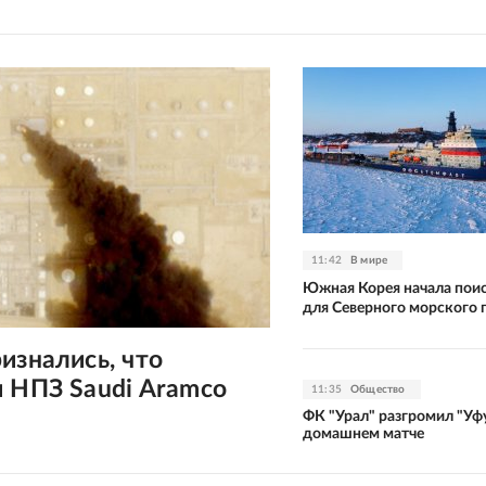
11:42
В мире
Южная Корея начала поис
для Северного морского 
изнались, что
 НПЗ Saudi Aramco
11:35
Общество
ФК "Урал" разгромил "Уфу
домашнем матче