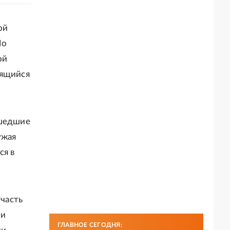
ой
По
ой
сящийся
ошедшие
ужая
ся в
 часть
 и
ГЛАВНОЕ СЕГОДНЯ: