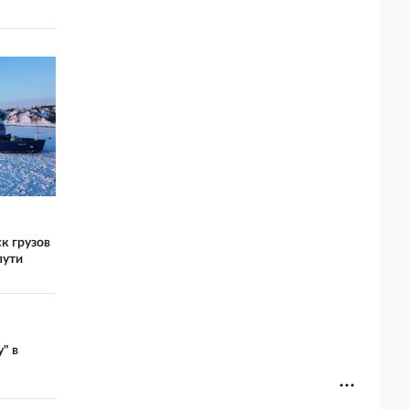
к грузов
пути
" в