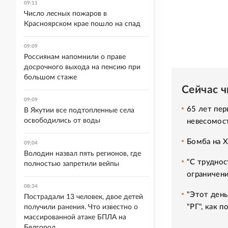
09:11
Число лесных пожаров в
Красноярском крае пошло на спад
09:09
Россиянам напомнили о праве
досрочного выхода на пенсию при
большом стаже
Сейчас 
09:09
65 лет пер
В Якутии все подтопленные села
освободились от воды
невесомос
Бомба на 
09:04
Володин назвал пять регионов, где
"С труднос
полностью запретили вейпы
ограничени
08:34
"Этот день
Пострадали 13 человек, двое детей
"РГ", как 
получили ранения. Что известно о
массированной атаке БПЛА на
Белгород