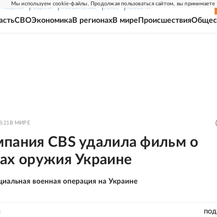
Мы используем cookie-файлы. Продолжая пользоваться сайтом, вы принимаете
Г-НЕДЕЛЯ
РОДИНА
ПРИЛОЖЕНИЯ
СОЮЗ
НОВОСТИ
асть
СВО
Экономика
В регионах
В мире
Происшествия
Общес
8:21
В МИРЕ
мпания CBS удалила фильм о
ках оружия Украине
циальная военная операция на Украине
в
ПОД