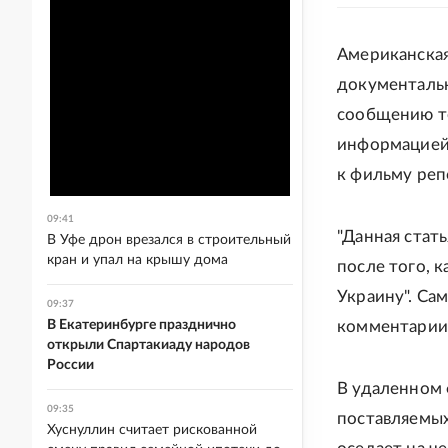
Американская
документал
сообщению т
информацией"
к фильму реп
09:41
"Данная стат
В Уфе дрон врезался в строительный
кран и упал на крышу дома
после того, 
Украину". Са
09:37
В Екатеринбурге празднично
комментарии
открыли Спартакиаду народов
России
В удаленном ф
09:35
поставляемых
Хуснуллин считает рискованной