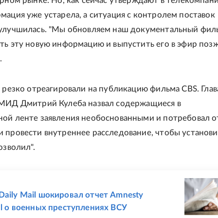
ерном рынке. Но, как сейчас утверждают в телекомпани
мация уже устарела, а ситуация с контролем поставок
улучшилась. "Мы обновляем наш документальный фил
ть эту новую информацию и выпустить его в эфир позже
.
е резко отреагировали на публикацию фильма CBS. Глав
 МИД Дмитрий Кулеба назвал содержащиеся в
ой ленте заявления необоснованными и потребовал о
 провести внутреннее расследование, чтобы установи
озволил".
Е
Daily Mail шокировал отчет Amnesty
nal о военных преступлениях ВСУ