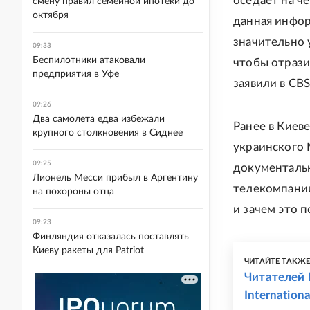
оседает на ч
смену правил семейной ипотеки до
октября
данная инфор
значительно 
09:33
Беспилотники атаковали
чтобы отрази
предприятия в Уфе
заявили в CBS
09:26
Два самолета едва избежали
Ранее в Киев
крупного столкновения в Сиднее
украинского
09:25
документальн
Лионель Месси прибыл в Аргентину
телекомпании
на похороны отца
и зачем это п
09:23
Финляндия отказалась поставлять
Киеву ракеты для Patriot
ЧИТАЙТЕ ТАКЖ
Читателей 
Internatio