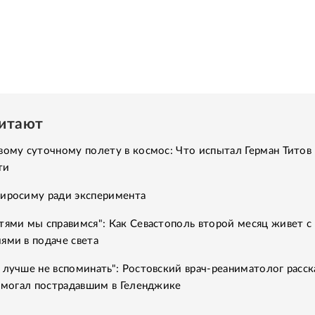
читают
вому суточному полету в космос: Что испытал Герман Титов 
ти
Хиросиму ради эксперимента
тями мы справимся": Как Севастополь второй месяц живет с
ями в подаче света
 лучше не вспоминать": Ростовский врач-реаниматолог расск
помогал пострадавшим в Геленджике