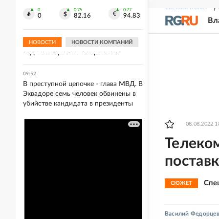
сервисом в пятизвездочных отелях
СВЕЖИЙ НОМЕР
Р
Египта
0
0.75
0.77
0
82.16
94.83
Вл
09:57
ПВО утром сбила 12 беспилотников
НОВОСТИ
НОВОСТИ КОМПАНИЙ
над Башкирией и Татарстаном
09:52
В преступной цепочке - глава МВД. В
Эквадоре семь человек обвинены в
убийстве кандидата в президенты
08.08.2022 1
Телеко
постав
Спе
СЮЖЕТ
Василий Федорце