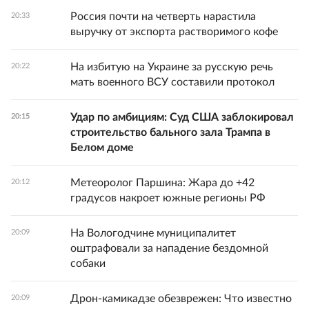
Россия почти на четверть нарастила
20:33
выручку от экспорта растворимого кофе
На избитую на Украине за русскую речь
20:22
мать военного ВСУ составили протокол
Удар по амбициям: Суд США заблокировал
20:15
строительство бального зала Трампа в
Белом доме
Метеоролог Паршина: Жара до +42
20:12
градусов накроет южные регионы РФ
На Вологодчине муниципалитет
20:09
оштрафовали за нападение бездомной
собаки
Дрон-камикадзе обезврежен: Что известно
20:09