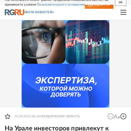
OK
принимаете условия
Пользовательского соглашения
СВЕЖИЙ НОМЕР
ПОДПИСКА
ЛЕНТА НОВОСТЕЙ
01.09.2022 08:26
СВЕРДЛОВСКАЯ ОБЛАСТЬ
На Урале инвесторов привлекут к