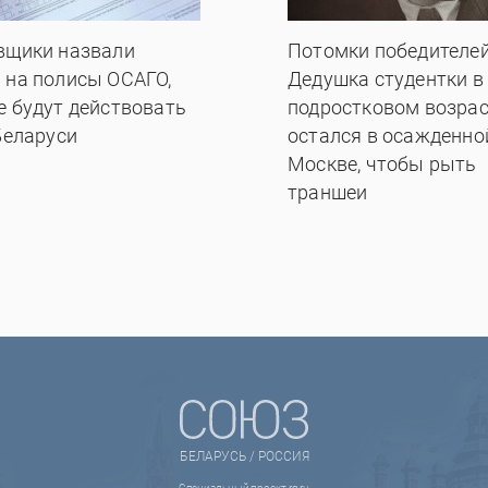
вщики назвали
Потомки победителей
 на полисы ОСАГО,
Дедушка студентки в
е будут действовать
подростковом возрас
Беларуси
остался в осажденно
Москве, чтобы рыть
траншеи
БЕЛАРУСЬ / РОССИЯ
Специальный проект rg.ru