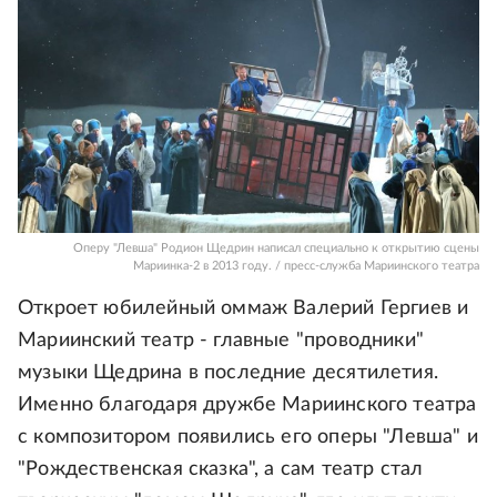
Оперу "Левша" Родион Щедрин написал специально к открытию сцены
Мариинка-2 в 2013 году. / пресс-служба Мариинского театра
Откроет юбилейный оммаж Валерий Гергиев и
Мариинский театр - главные "проводники"
музыки Щедрина в последние десятилетия.
Именно благодаря дружбе Мариинского театра
с композитором появились его оперы "Левша" и
"Рождественская сказка", а сам театр стал