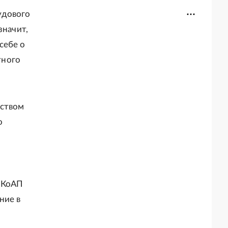
удового
значит,
себе о
тного
рством
о
1 КоАП
ние в