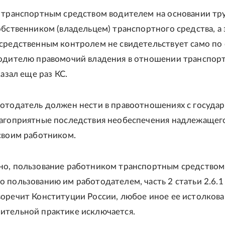
е транспортным средством водителем на основании тр
обственником (владельцем) транспортного средства, а 
средственным контролем не свидетельствует само по 
водителю правомочий владения в отношении транспор
казал еще раз КС.
ботодатель должен нести в правоотношениях с госуда
лагоприятные последствия необеспечения надлежащег
своим работником.
но, пользование работником транспортным средством
 пользованию им работодателем, часть 2 статьи 2.6.
оречит Конституции России, любое иное ее истолкова
ительной практике исключается.