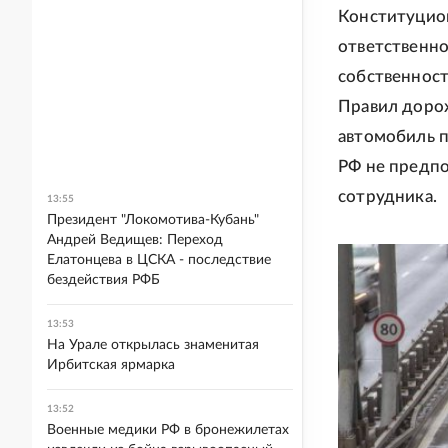
Конституцион
ответственно
собственност
Правил доро
автомобиль п
РФ не предп
сотрудника.
13:55
Президент "Локомотива-Кубань"
Андрей Ведищев: Переход
Елатонцева в ЦСКА - последствие
бездействия РФБ
13:53
На Урале открылась знаменитая
Ирбитская ярмарка
13:52
Военные медики РФ в бронежилетах