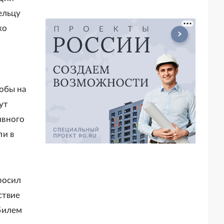
ельцу
ко
обы на
ут
ивного
ли в
росил
ствие
билем