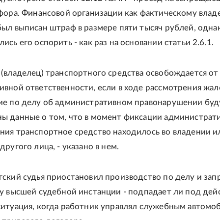
фора. Финансовой организации как фактическому влад
ыл выписан штраф в размере пяти тысяч рублей, одна
ись его оспорить - как раз на основании статьи 2.6.1.
(владелец) транспортного средства освобождается от
вной ответственности, если в ходе рассмотрения жал
ие по делу об административном правонарушении буд
ы данные о том, что в момент фиксации администрат
ия транспортное средство находилось во владении и
другого лица, - указано в нем.
ский судья приостановил производство по делу и зап
у высшей судебной инстанции - подпадает ли под дей
ситуация, когда работник управлял служебным автомо