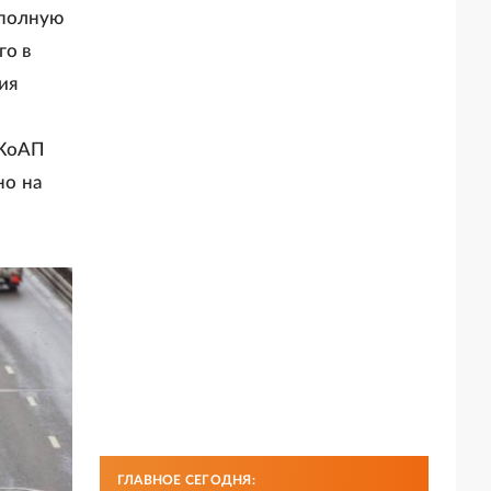
 полную
го в
ия
 КоАП
но на
ГЛАВНОЕ СЕГОДНЯ: