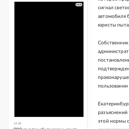
сигнал свето
автомобиля б
юристы пытал
Собственник 
администрати
постановлен
подтвержден
правонарушен
пользовании 
Екатеринбург
разъяснений 
этой нормы 
12:38