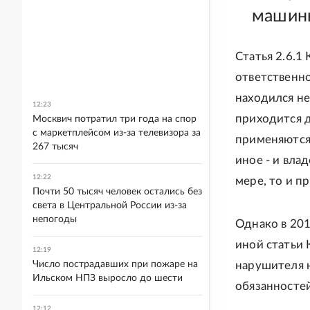
машины
Статья 2.6.1
ответственно
находился не
12:23
приходится д
Москвич потратил три года на спор
с маркетплейсом из-за телевизора за
применяются 
267 тысяч
иное - и вла
12:22
мере, то и п
Почти 50 тысяч человек остались без
света в Центральной России из-за
непогоды
Однако в 20
иной статьи 
12:19
нарушителя 
Число пострадавших при пожаре на
Ильском НПЗ выросло до шести
обязанностей
12:12