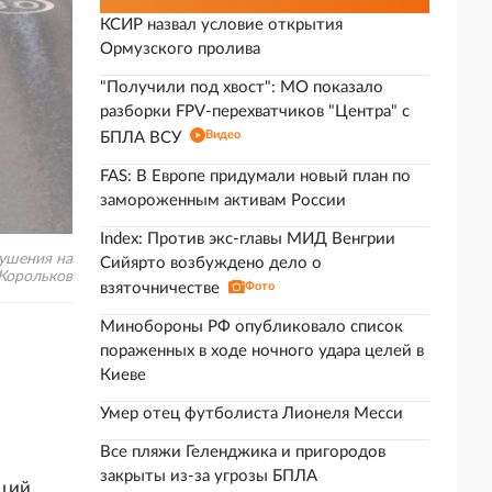
КСИР назвал условие открытия
Ормузского пролива
"Получили под хвост": МО показало
разборки FPV-перехватчиков "Центра" с
Видео
БПЛА ВСУ
FAS: В Европе придумали новый план по
замороженным активам России
Index: Против экс-главы МИД Венгрии
рушения на
Сийярто возбуждено дело о
 Корольков
взяточничестве
Фото
Минобороны РФ опубликовало список
пораженных в ходе ночного удара целей в
Киеве
Умер отец футболиста Лионеля Месси
Все пляжи Геленджика и пригородов
закрыты из-за угрозы БПЛА
ющий