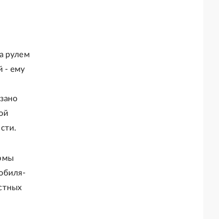
а рулем
й - ему
а
азано
ой
сти.
ормы
обиля-
стных