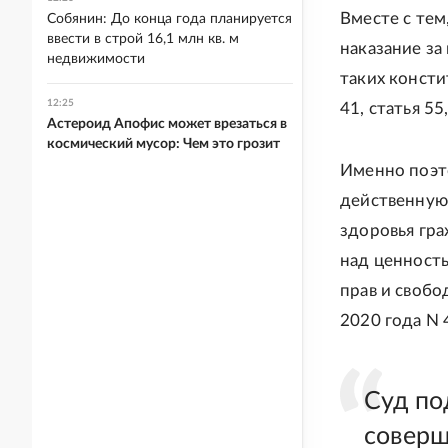
Вместе с те
Собянин: До конца года планируется
ввести в строй 16,1 млн кв. м
наказание за
недвижимости
таких консти
12:25
41, статья 55
Астероид Апофис может врезаться в
космический мусор: Чем это грозит
Именно поэто
действенную 
здоровья гр
над ценност
прав и свобо
2020 года N 
Суд по
соверш