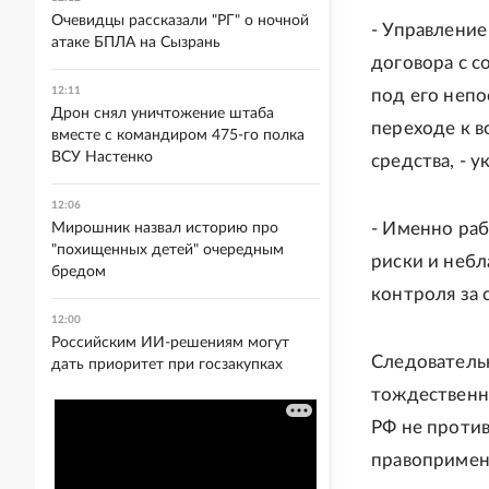
Очевидцы рассказали "РГ" о ночной
- Управлени
атаке БПЛА на Сызрань
договора с с
12:11
под его непо
Дрон снял уничтожение штаба
переходе к 
вместе с командиром 475-го полка
ВСУ Настенко
средства, - у
12:06
- Именно ра
Мирошник назвал историю про
"похищенных детей" очередным
риски и неб
бредом
контроля за 
12:00
Российским ИИ-решениям могут
Следователь
дать приоритет при госзакупках
тождественно
РФ не против
правопримен