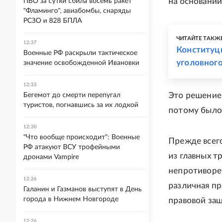
на основании
ПВО за сутки сбила восемь ракет
"Фламинго", авиабомбы, снаряды
РСЗО и 828 БПЛА
ЧИТАЙТЕ ТАКЖ
12:37
Конституц
Военные РФ раскрыли тактическое
уголовного
значение освобожденной Ивановки
12:33
Это решение 
Бегемот до смерти перепугал
туристов, погнавшись за их лодкой
потому было
12:30
"Что вообще происходит": Военные
Прежде всег
РФ атакуют ВСУ трофейными
из главных т
дронами Vampire
непротиворе
12:26
различная п
Галанин и Газманов выступят в День
города в Нижнем Новгороде
правовой за
12:26