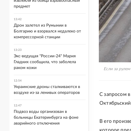
извлекли из бойца взрывоопасный
предмет
13:42
Дрон залетел из Румынии в
Болгарию и взорвался недалеко от
компрессорной станции
13:23
Экс-ведущая "России-24" Мария
Гладких сообщила, что заболела
раком кожи
Если за рулем
12:54
Украинские дроны сталкиваются в
воздухе из-за ленивых операторов
С запросом 
Октябрьский
12:47
Подвоз воды организован в
больницы Екатеринбурга на фоне
В его произв
аварийного отключения
которое пре