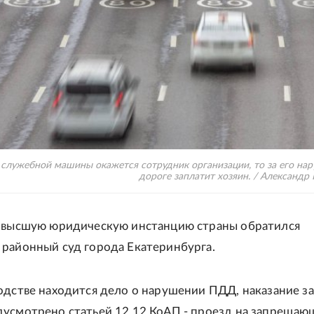
 служебной машины окажется сотрудник организации, то за его на
дороге заплатит хозяин. / Александр
в высшую юридическую инстанцию страны обратился
 районный суд города Екатеринбурга.
одстве находится дело о нарушении ПДД, наказание за
дусмотрено статьей 12.12 КоАП - проезд на запреща