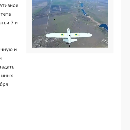
ативное
итета
атьи 7 и
ичную и
и
ладать
 иных
абря