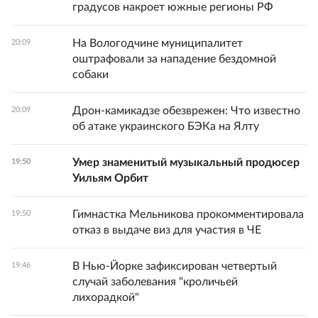
градусов накроет южные регионы РФ
На Вологодчине муниципалитет
20:09
оштрафовали за нападение бездомной
собаки
Дрон-камикадзе обезврежен: Что известно
20:09
об атаке украинского БЭКа на Ялту
Умер знаменитый музыкальный продюсер
19:50
Уильям Орбит
Гимнастка Мельникова прокомментировала
19:50
отказ в выдаче виз для участия в ЧЕ
В Нью-Йорке зафиксирован четвертый
19:46
случай заболевания "кроличьей
лихорадкой"