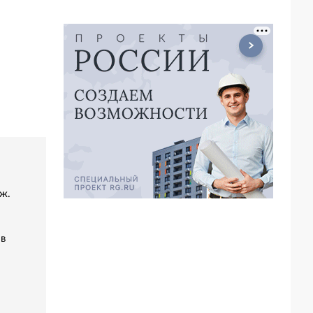
ж.
 в