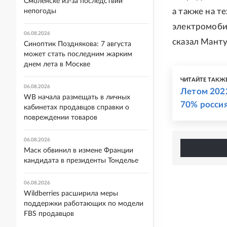
Смоленске из-за последствий
а также на т
непогоды
электромобил
06.08.2026
сказал Манту
Синоптик Позднякова: 7 августа
может стать последним жарким
днем лета в Москве
ЧИТАЙТЕ ТАКЖ
06.08.2026
Летом 202
WB начала размещать в личных
70% росси
кабинетах продавцов справки о
повреждении товаров
06.08.2026
Маск обвинил в измене Франции
кандидата в президенты Тонделье
06.08.2026
Wildberries расширила меры
поддержки работающих по модели
FBS продавцов