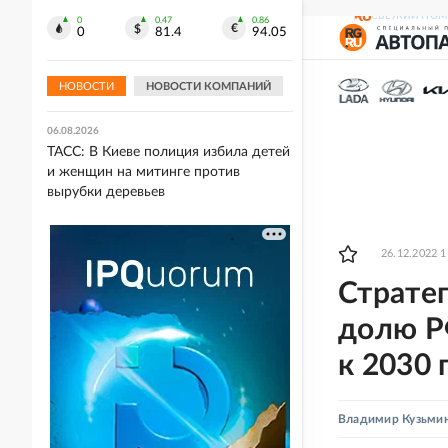
ЧС природного происхождения
СВЕЖИЙ НОМ
0
0.47
0.86
0
81.4
94.05
06.08.2026
Лантратова: Судьба 300 курян
остается неизвестной
НОВОСТИ
НОВОСТИ КОМПАНИЙ
06.08.2026
ТАСС: В Киеве полиция избила детей
и женщин на митинге против
вырубки деревьев
26.12.2022 1
Стратег
долю Р
к 2030 
Владимир Кузьми