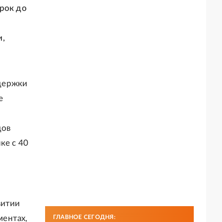
рок до
и,
держки
е
дов
ке с 40
витии
ментах,
ГЛАВНОЕ СЕГОДНЯ: