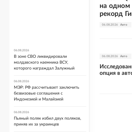
на одном 
рекорд Ги
06.08.2026
Авто
06.08.2026
В зоне СВО ликвидировали
06.08.2026
Авто
молдавского наемника ВСУ,
Исследован
которого награждал Залужный
опция в ав
06.08.2026
МЭР: РФ рассчитывает заключить
безвизовые соглашения с
Индонезией и Малайзией
06.08.2026
Пьяный поляк избил двух поляков,
приняв их за украинцев