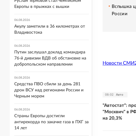
Руслан Терновой стал чемпионом
Вспышка ц
Европы в прыжках с вышки
России
06.08.2026
Акулу заметили в 36 километрах от
Владивостока
06.08.2026
Путин заслушал доклад командира
76-й дивизии ВДВ об обстановке на
Новости СМИ
добропольском направлении
06.08.2026
Средства ПВО сбили за день 281
дрон ВСУ над регионами России и
08:02
Авто
Черным морем
"Автостат": п
06.08.2026
"Москвич" в РФ
Страны Европы достигли
на 20,3%
антирекорда по закачке газа в ПХГ за
14 лет