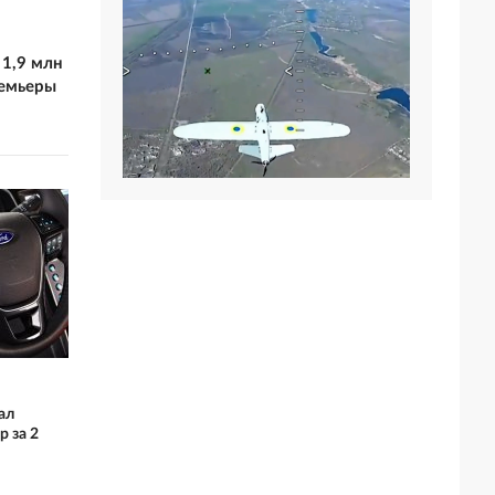
 1,9 млн
ремьеры
ал
 за 2