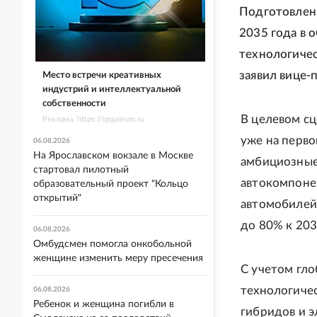
Подготовлен
2035 года в 
технологичес
заявил вице-
Место встречи креативных
индустрий и интеллектуальной
собственности
В целевом с
Реклама. https://ipquorum.ru
уже на перво
06.08.2026
На Ярославском вокзале в Москве
амбициозные
стартовал пилотный
автокомпонен
образовательный проект "Кольцо
открытий"
автомобилей.
до 80% к 203
06.08.2026
Омбудсмен помогла онкобольной
женщине изменить меру пресечения
С учетом гло
технологичес
06.08.2026
Ребенок и женщина погибли в
гибридов и 