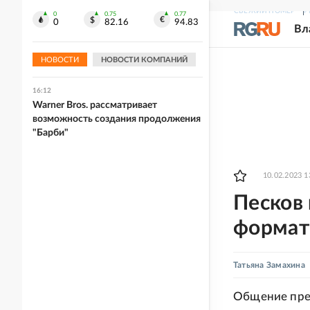
сохранения мира
СВЕЖИЙ НОМЕР
Р
0
0.75
0.77
0
82.16
94.83
Вл
16:19
На границе Украины с Польшей
застряли тысячи грузовиков
НОВОСТИ
НОВОСТИ КОМПАНИЙ
16:12
Warner Bros. рассматривает
возможность создания продолжения
"Барби"
10.02.2023 1
Песков
формат
Татьяна Замахина
Общение през