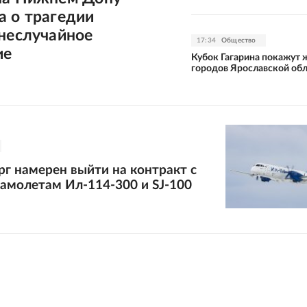
а о трагедии
неслучайное
17:34
Общество
ие
Кубок Гагарина покажут 
городов Ярославской об
г намерен выйти на контракт с
амолетам Ил-114-300 и SJ-100