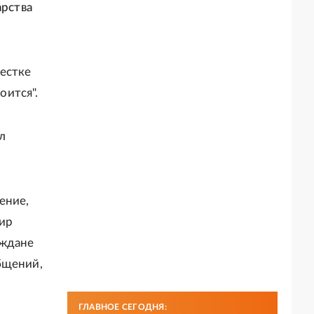
арства
естке
оится".
л
ение,
мир
аждане
бщений,
ГЛАВНОЕ СЕГОДНЯ: