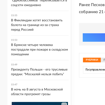
"Одноклассников" переписывается в
Ранее Песков
соцсети ежедневно
собранию 21 
15:55
В Финляндии хотят восстановить
болота на границе из-за страха
перед Россией
15:53
В Брянске четыре человека
пострадали при пожаре в складском
помещении
РУБРИКИ
15:49
Президенту Польши - его трусливые
Госуправлен
предки: "Москалей нельзя побить"
15:47
В ночь на 8 августа в Московской
области прогремят грозы