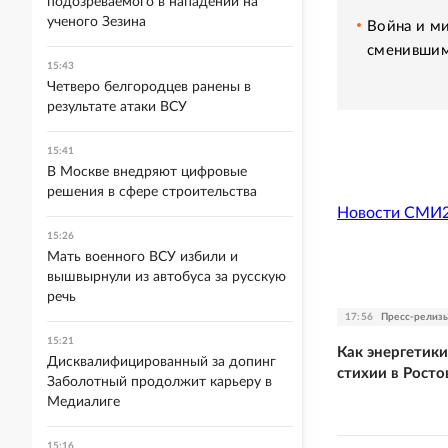
подозреваемого в нападении на
ученого Зезина
Война и ми
сменившим
15:43
Четверо белгородцев ранены в
результате атаки ВСУ
15:41
В Москве внедряют цифровые
решения в сфере строительства
Новости СМИ
15:26
Мать военного ВСУ избили и
вышвырнули из автобуса за русскую
речь
17:56
Пресс-рели
15:21
Как энергетик
Дисквалифицированный за допинг
стихии в Росто
Заболотный продолжит карьеру в
Медиалиге
15:16