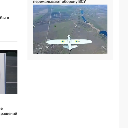
перемалывают оборону ВСУ
бы в
he
окращений