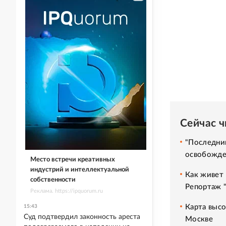
Сейчас 
"Последний
освобожде
Место встречи креативных
индустрий и интеллектуальной
Как живет 
собственности
Репортаж 
Реклама. https://ipquorum.ru
Карта высо
15:43
Суд подтвердил законность ареста
Москве