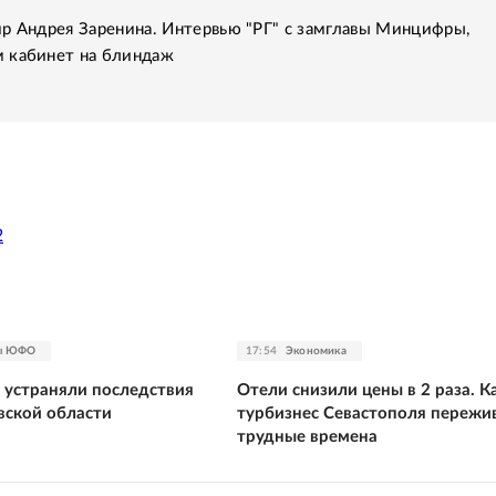
р Андрея Заренина. Интервью "РГ" с замглавы Минцифры,
 кабинет на блиндаж
2
зы ЮФО
17:54
Экономика
и устраняли последствия
Отели снизили цены в 2 раза. К
вской области
турбизнес Севастополя пережи
трудные времена