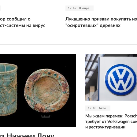
17:47
В мире
ор сообщил о
Лукашенко призвал покупать из
ст-системы на вирус
"осиротевших" деревнях
17:40
Авто
Мы ждем перемен: Porsc
требует от Volkswagen с
и реструктуризации
на Нижнем Дону