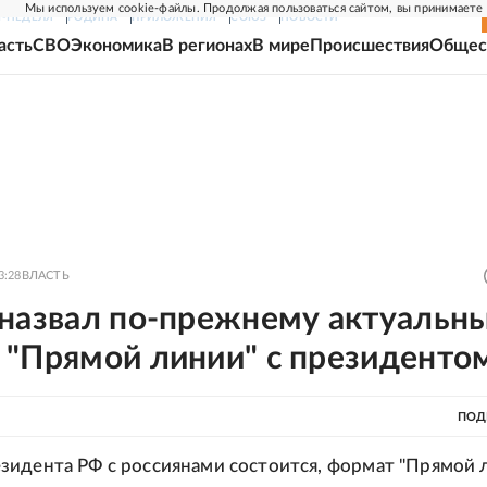
Мы используем cookie-файлы. Продолжая пользоваться сайтом, вы принимаете
Г-НЕДЕЛЯ
РОДИНА
ПРИЛОЖЕНИЯ
СОЮЗ
НОВОСТИ
асть
СВО
Экономика
В регионах
В мире
Происшествия
Общес
3:28
ВЛАСТЬ
 назвал по-прежнему актуальн
 "Прямой линии" с президенто
ПОД
идента РФ с россиянами состоится, формат "Прямой 