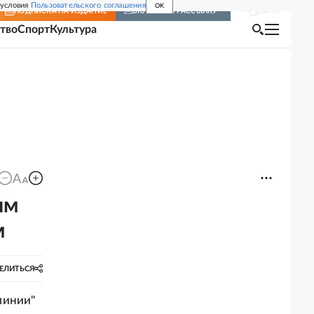
 условия
Пользовательского соглашения
OK
Войти
ПОДПИСКА
НА ИЗДАНИЕ
ВКЛЮЧИТЬ РАССЫЛКУ
тво
Спорт
Культура
ым
м
ЕЛИТЬСЯ
линии"