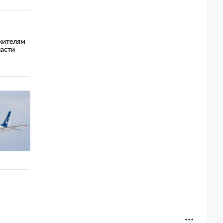
жителям
ласти