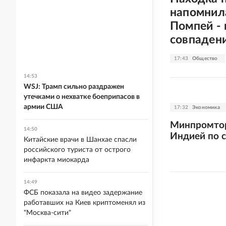
напомнил
Помпей - 
совпаден
17:43
Общество
14:53
WSJ: Трамп сильно раздражен
утечками о нехватке боеприпасов в
армии США
17:32
Экономика
Минпромтор
14:50
Индией по с
Китайские врачи в Шанхае спасли
российского туриста от острого
инфаркта миокарда
14:49
ФСБ показала на видео задержание
работавших на Киев криптоменял из
"Москва-сити"