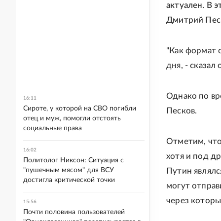
актуален. В 
Дмитрий Пес
"Как формат 
дня, - сказал
Однако по вр
16:11
Сироте, у которой на СВО погибли
Песков.
отец и муж, помогли отстоять
социальные права
Отметим, что
16:02
хотя и под д
Политолог Никсон: Ситуация с
"пушечным мясом" для ВСУ
Путин являлс
достигла критической точки
могут отправ
через которы
15:56
Почти половина пользователей