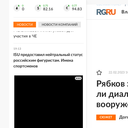
Украине после пожара на
СВЕЖИЙ НОМЕР
Р
крупнейшем складе
0
0.75
0.77
0
82.16
94.83
Вл
19:13
Хорватия отказалась выдать визы
НОВОСТИ
НОВОСТИ КОМПАНИЙ
Мельниковой и Листуновой для
участия в ЧЕ
19:13
ISU предоставил нейтральный статус
российским фигуристам. Имена
спортсменов
22.02.2023 1
Рябков 
ли диа
вооруж
Дог
СЮЖЕТ