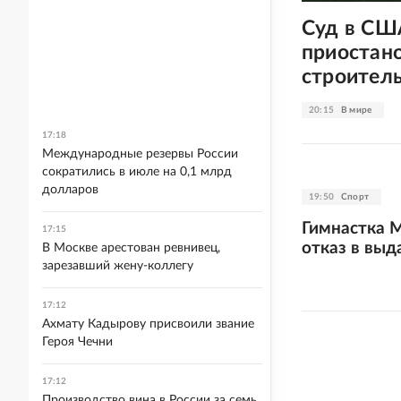
Суд в СШ
приостано
строитель
20:15
В мире
17:18
Международные резервы России
сократились в июле на 0,1 млрд
долларов
19:50
Спорт
Гимнастка 
17:15
отказ в выд
В Москве арестован ревнивец,
зарезавший жену-коллегу
17:12
Ахмату Кадырову присвоили звание
Героя Чечни
17:12
Производство вина в России за семь