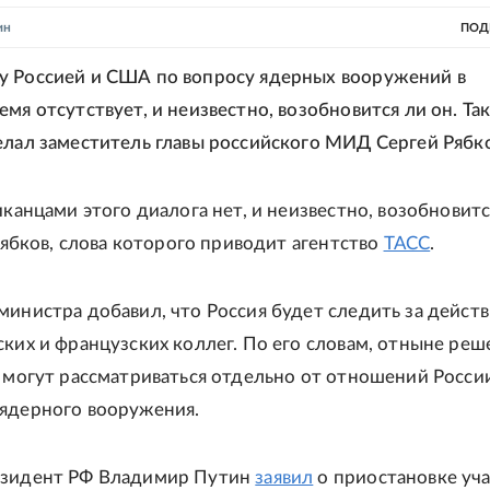
ин
ПОД
у Россией и США по вопросу ядерных вооружений в
мя отсутствует, и неизвестно, возобновится ли он. Та
елал заместитель главы российского МИД Сергей Рябко
иканцами этого диалога нет, и неизвестно, возобновитс
 Рябков, слова которого приводит агентство
ТАСС
.
министра добавил, что Россия будет следить за дейст
ских и французских коллег. По его словам, отныне реш
е могут рассматриваться отдельно от отношений Росси
ядерного вооружения.
езидент РФ Владимир Путин
заявил
о приостановке уч