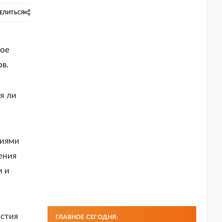
ЕЛИТЬСЯ
кое
в.
я ли
виями
ения
и и
астия
ГЛАВНОЕ СЕГОДНЯ: