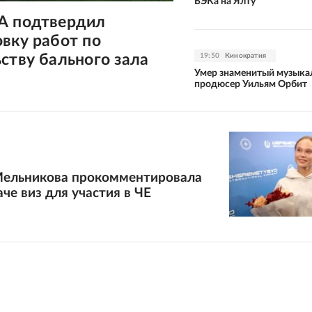
БЭКа на Ялту
А подтвердил
вку работ по
ству бального зала
19:50
Кинократия
Умер знаменитый музыка
продюсер Уильям Орбит
Мельникова прокомментировала
аче виз для участия в ЧЕ