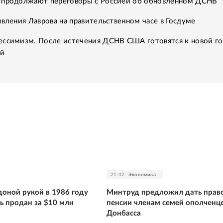
 продолжают переговоры с Россией об обновленном ДСНВ
явления Лаврова на правительственном часе в Госдуме
ессимизм. После истечения ДСНВ США готовятся к новой го
ий
21:42
Экономика
оной рукой в 1986 году
Минтруд предложил дать право
ь продан за $10 млн
пенсии членам семей ополченц
Донбасса