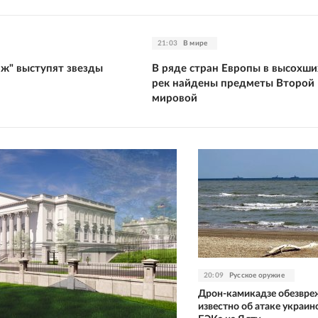
21:03
В мире
аж" выступят звезды
В ряде стран Европы в высохши
рек найдены предметы Второй
мировой
20:09
Русское оружие
Дрон-камикадзе обезвре
известно об атаке украин