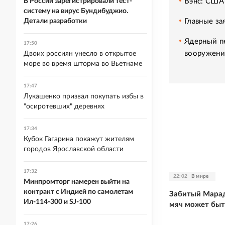
Вэнс: США
В России зарегистрировали тест-
систему на вирус Бундибуджио.
Главные за
Детали разработки
Ядерный п
17:50
вооружен
Двоих россиян унесло в открытое
море во время шторма во Вьетнаме
17:47
Лукашенко призвал покупать избы в
"осиротевших" деревнях
17:34
Кубок Гагарина покажут жителям
городов Ярославской области
17:32
22:02
В мире
Минпромторг намерен выйти на
контракт с Индией по самолетам
Забитый Марад
Ил-114-300 и SJ-100
мяч может быт
17:26