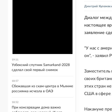
Дмитрий Кулемяк
Диалог межд
настоящее вре
заявление сд
"У нас с амер
он", - заявил
19:11
Узбекский спутник Samarkand-2028
сделал свой первый снимок
Заместитель 
своих британ
18:57
этих стран н
Сбежавшая из скам-центра в Мьянме
россиянка исчезла в ОАЭ
США в сфере 
18:52
При консервации дома важно
Накануне пр