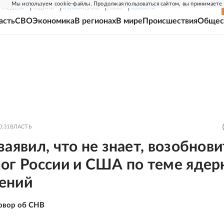
Мы используем cookie-файлы. Продолжая пользоваться сайтом, вы принимаете
Г-НЕДЕЛЯ
РОДИНА
ПРИЛОЖЕНИЯ
СОЮЗ
НОВОСТИ
асть
СВО
Экономика
В регионах
В мире
Происшествия
Общес
0:31
ВЛАСТЬ
заявил, что не знает, возобнови
лог России и США по теме яде
ений
овор об СНВ