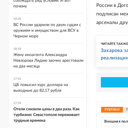
соблюдать ряд условий. И вот
России в Дог
почему
подписан ме
18:30
арсеналы дру
ВС России ударили по двум судам с
оружием и имуществом для ВСУ в
Черном море
ЧИТАЙТЕ ТАКЖ
18:18
Захарова з
Жену иноагента Александра
реализаци
Невзорова Лидию заочно арестовали
на два месяца
17:55
ЦБ повысил курс доллара на
выходные до 82,17 рубля
17:54
Отели снизили цены в два раза. Как
РУБРИКИ
турбизнес Севастополя переживает
трудные времена
Внешняя по