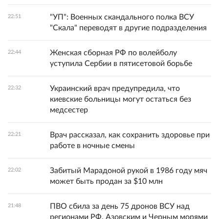
"УП": Военных скандального полка ВСУ
22:51
"Скала" переводят в другие подразделения
Женская сборная РФ по волейболу
22:44
уступила Сербии в пятисетовой борьбе
Украинский врач предупредила, что
22:32
киевские больницы могут остаться без
медсестер
Врач рассказал, как сохранить здоровье при
22:21
работе в ночные смены
Забитый Марадоной рукой в 1986 году мяч
22:02
может быть продан за $10 млн
ПВО сбила за день 75 дронов ВСУ над
21:48
регионами РФ, Азовским и Черным морями