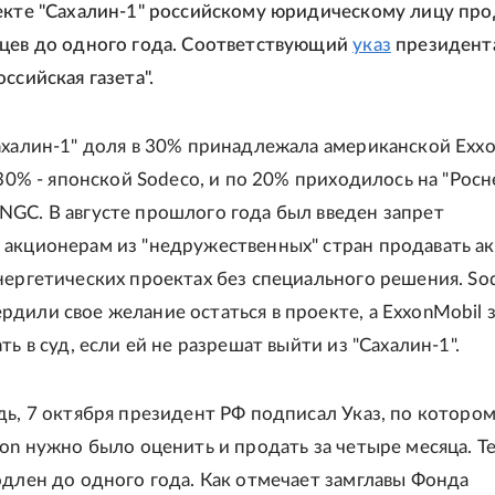
екте "Сахалин-1" российскому юридическому лицу про
цев до одного года. Соответствующий
указ
президент
ссийская газета".
ахалин-1" доля в 30% принадлежала американской Exx
 30% - японской Sodeco, и по 20% приходилось на "Росн
GC. В августе прошлого года был введен запрет
акционерам из "недружественных" стран продавать ак
нергетических проектах без специального решения. So
дили свое желание остаться в проекте, а ExxonMobil 
ть в суд, если ей не разрешат выйти из "Сахалин-1".
дь, 7 октября президент РФ подписал Указ, по которо
xon нужно было оценить и продать за четыре месяца. Т
одлен до одного года. Как отмечает замглавы Фонда