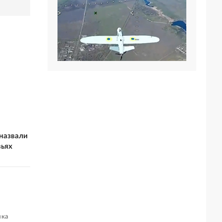
назвали
вьях
лка