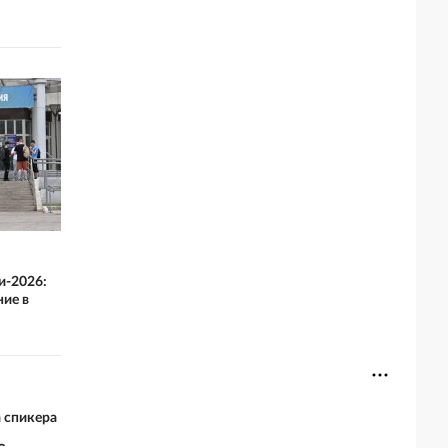
и-2026:
ние в
 спикера