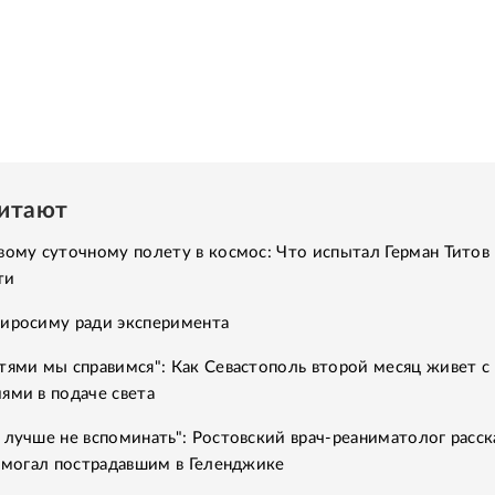
читают
вому суточному полету в космос: Что испытал Герман Титов 
ти
Хиросиму ради эксперимента
тями мы справимся": Как Севастополь второй месяц живет с
ями в подаче света
 лучше не вспоминать": Ростовский врач-реаниматолог расск
помогал пострадавшим в Геленджике