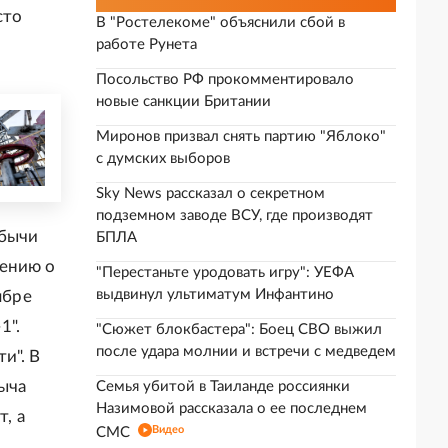
сто
В "Ростелекоме" объяснили сбой в
работе Рунета
Посольство РФ прокомментировало
новые санкции Британии
Миронов призвал снять партию "Яблоко"
с думских выборов
Sky News рассказал о секретном
подземном заводе ВСУ, где производят
обычи
БПЛА
шению о
"Перестаньте уродовать игру": УЕФА
выдвинул ультиматум Инфантино
ябре
1".
"Сюжет блокбастера": Боец СВО выжил
после удара молнии и встречи с медведем
и". В
быча
Семья убитой в Таиланде россиянки
Назимовой рассказала о ее последнем
, а
Видео
СМС