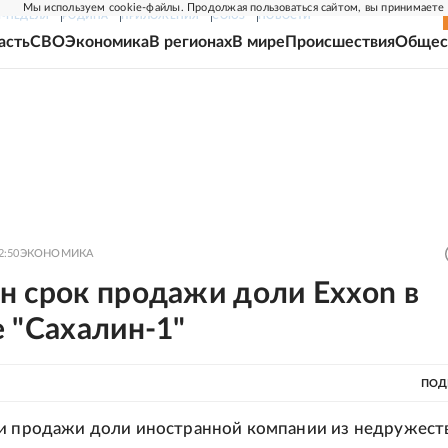
Мы используем cookie-файлы. Продолжая пользоваться сайтом, вы принимаете
Г-НЕДЕЛЯ
РОДИНА
ПРИЛОЖЕНИЯ
СОЮЗ
НОВОСТИ
асть
СВО
Экономика
В регионах
В мире
Происшествия
Общес
2:50
ЭКОНОМИКА
н срок продажи доли Exxon в
 "Сахалин-1"
ПОД
 и продажи доли иностранной компании из недружест