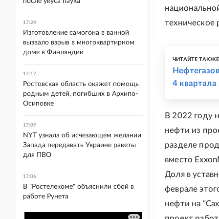
после укуса паука
национальной
техническое 
17:24
Изготовление самогона в ванной
вызвало взрыв в многоквартирном
доме в Финляндии
ЧИТАЙТЕ ТАКЖ
Нефтегазов
17:17
4 квартала
Ростовская область окажет помощь
родным детей, погибших в Архипо-
Осиповке
В 2022 году 
17:09
нефти из про
NYT узнала об исчезающем желании
разделе прод
Запада передавать Украине ракеты
для ПВО
вместо Exxon
Доля в устав
17:06
В "Ростелекоме" объяснили сбой в
феврале этог
работе Рунета
нефти на "Сах
проект работ