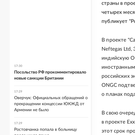
страны в про
четырех меся
публикует "Ро
В проекте "С
Neftegas Ltd,
индийскую ON
17:30
иностранным 
Посольство РФ прокомментировало
российских э
новые санкции Британии
ONGC подтвер
17:29
о планах пода
Оверчук: Официальных обращений о
прекращении концессии ЮКЖД от
Армении не было
В свою очере
в проекте Ex
17:29
Ростовчанка попала в больницу
этот срок пр