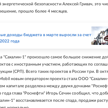
 энергетической безопасности Алексей Гривач, это чи
решение, прошло более 4 месяцев.
Е
ые доходы бюджета в марте выросли за счет
 2022 года
на "Сахалин-1" произошло самое большое снижение д
ектов с иностранным участием, работающих по согла
укции (СРП). Всего таких проектов в России три. В окт
Mobil новым оператором проекта стала ООО "Сахалин-
ном капитале разделена между двумя дочками "Роснефт
о года глава "Роснефти" Игорь Сечин сообщил, что до
алин-1" восстанавливается после спада, продажи растут
ает нормально.