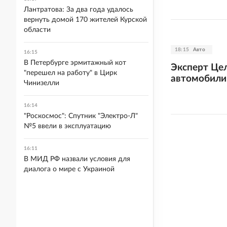
Лантратова: За два года удалось
вернуть домой 170 жителей Курской
области
18:15
Авто
16:15
В Петербурге эрмитажный кот
Эксперт Це
"перешел на работу" в Цирк
автомобили 
Чинизелли
16:14
"Роскосмос": Спутник "Электро-Л"
№5 ввели в эксплуатацию
16:11
В МИД РФ назвали условия для
диалога о мире с Украиной