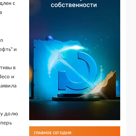
длен с
а
on
ефть" и
тивы в
deco и
заявила
му долю
еперь
ГЛАВНОЕ СЕГОДНЯ: