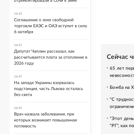
отремонтировали в Сочи к зиме
16:55
Соглашение о зоне свободной
торговли ЕАЭС и ОАЭ вступит в силу
6 октября
16:47
Депутат Чаплин рассказал, как
Сейчас 
рассчитывается плата за отопление в
2026 году
65 лет пер
невесомос
16:47
На западе Украины взорвалась
Бомба на 
подстанция, часть Львова осталась
без света
"С труднос
ограничени
16:41
Врач назвала заболевания, при
"Этот день
которых возникает повышенная
"РГ", как 
потливость