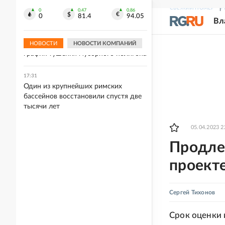
был обнаружен БПЛА, перевозил
СВЕЖИЙ НОМЕР
Р
боеприпасы
0
0.47
0.86
0
81.4
94.05
Вл
17:34
В Саратовской области составили
НОВОСТИ
НОВОСТИ КОМПАНИЙ
график тушения мусорного полигона
17:31
Один из крупнейших римских
бассейнов восстановили спустя две
тысячи лет
05.04.2023 2
Продле
проекте
Сергей Тихонов
Срок оценки