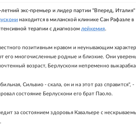
6-летний экс-премьер и лидер партии "Вперед, Италия"
лускони
находится в миланской клинике Сан Рафаэле в
тенсивной терапии с диагнозом
лейкемия
.
вестного позитивным нравом и неунывающим характе
 его многочисленные родные и близкие. Они уверены
почтенный возраст, Берлускони непременно выкарабка
бильная, Сильвио - скала, он и на этот раз справится", -
овал состояние Берлускони его брат Паоло.
ледит за состоянием здоровья Кавальере с нескрываем
.