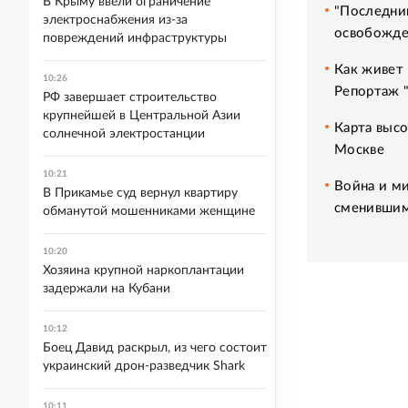
В Крыму ввели ограничение
"Последний
электроснабжения из-за
освобожде
повреждений инфраструктуры
Как живет 
10:26
Репортаж 
РФ завершает строительство
крупнейшей в Центральной Азии
Карта высо
солнечной электростанции
Москве
10:21
Война и ми
В Прикамье суд вернул квартиру
сменившим
обманутой мошенниками женщине
10:20
Хозяина крупной наркоплантации
задержали на Кубани
10:12
Боец Давид раскрыл, из чего состоит
украинский дрон-разведчик Shark
10:11