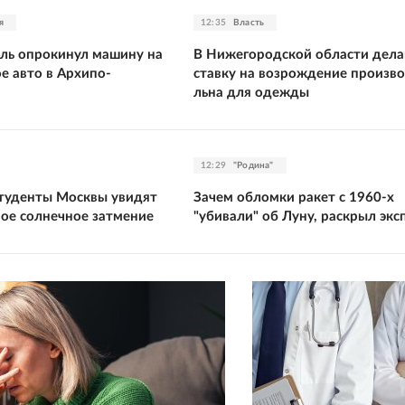
я
12:35
Власть
ль опрокинул машину на
В Нижегородской области дел
е авто в Архипо-
ставку на возрождение произв
льна для одежды
12:29
"Родина"
туденты Москвы увидят
Зачем обломки ракет с 1960-х
ное солнечное затмение
"убивали" об Луну, раскрыл экс