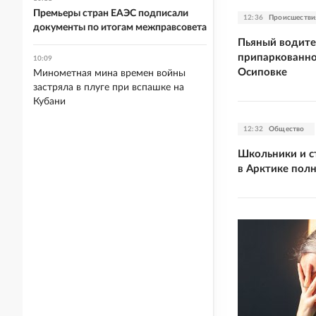
Премьеры стран ЕАЭС подписали
12:36
Происшестви
документы по итогам межправсовета
Пьяный водите
припаркованно
10:09
Осиповке
Минометная мина времен войны
застряла в плуге при вспашке на
Кубани
12:32
Общество
Школьники и с
в Арктике пол