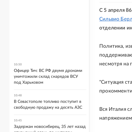
С 5 апреля 8
Сильвио Бер
отделении ин
Политика, из
поддерживают
несмотря на 
10:50
Офицер Тич: ВС РФ двумя дронами
уничтожили склад снарядов ВСУ
"Ситуация ста
под Харьковом
прокомментир
10:48
В Севастополе топливо поступит в
свободную продажу на десять АЗС
Вся Италия с
напряжением
10:45
Задержан новосибирец, 35 лет назад