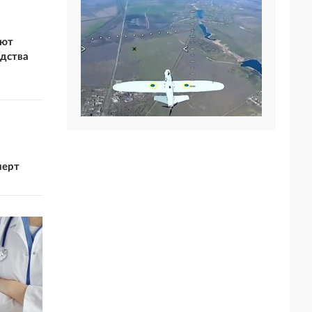
ают
одства
перт