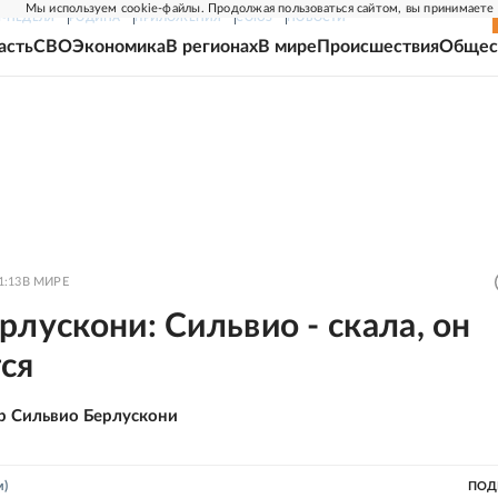
Мы используем cookie-файлы. Продолжая пользоваться сайтом, вы принимаете
Г-НЕДЕЛЯ
РОДИНА
ПРИЛОЖЕНИЯ
СОЮЗ
НОВОСТИ
асть
СВО
Экономика
В регионах
В мире
Происшествия
Общес
1:13
В МИРЕ
рлускони: Сильвио - скала, он
ся
р Сильвио Берлускони
м)
ПОД