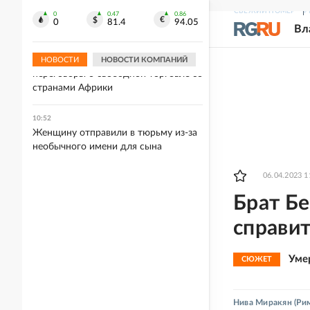
Роскачество назвало правила выбора
СВЕЖИЙ НОМЕР
Р
свежих грибов при покупке
0
0.47
0.86
0
81.4
94.05
Вл
10:52
Оверчук: ЕАЭС намерен вести
НОВОСТИ
НОВОСТИ КОМПАНИЙ
переговоры о свободной торговле со
странами Африки
10:52
Женщину отправили в тюрьму из-за
необычного имени для сына
06.04.2023 1
Брат Бе
справит
Уме
СЮЖЕТ
Нива Миракян
(Ри