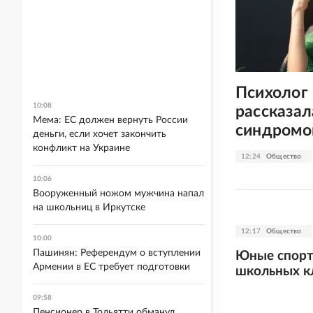
Психолог
10:08
рассказал
Мема: ЕС должен вернуть России
синдромо
деньги, если хочет закончить
конфликт на Украине
12:24
Общество
10:06
Вооруженный ножом мужчина напал
на школьниц в Иркутске
12:17
Общество
10:00
Пашинян: Референдум о вступлении
Юные спорт
Армении в ЕС требует подготовки
школьных к
09:58
Пенсионер в Тольятти обманул