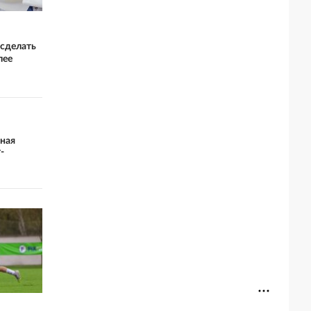
 сделать
лее
ная
-