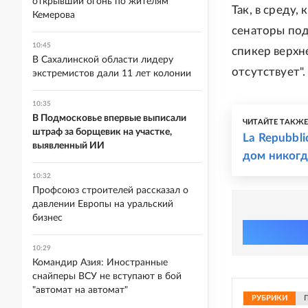
открывший огонь по жителям
Так, в среду,
Кемерова
сенаторы по
10:45
спикер верхн
В Сахалинской области лидеру
отсутствует".
экстремистов дали 11 лет колонии
10:35
В Подмосковье впервые выписали
ЧИТАЙТЕ ТАКЖ
штраф за борщевик на участке,
La Repubbli
выявленный ИИ
дом никогд
10:32
Профсоюз строителей рассказал о
давлении Европы на уральский
бизнес
10:29
Командир Азия: Иностранные
снайперы ВСУ не вступают в бой
"автомат на автомат"
РУБРИКИ