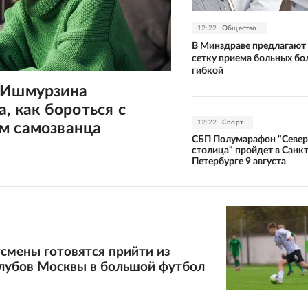
12:22
Общество
В Минздраве предлагают
сетку приема больных бо
гибкой
 Ишмурзина
а, как бороться с
12:22
Спорт
м самозванца
СБП Полумарафон "Север
столица" пройдет в Санкт
Петербурге 9 августа
смены готовятся прийти из
лубов Москвы в большой футбол