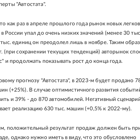
ерты "Автостата".
что как раз в апреле прошлого года рынок новых легко
в России упал до очень низких значений (менее 30 тыс. 
 тыс. единиц он преодолел лишь в ноябре. Таким образ
г. (при сохранении текущих тенденций) авторынок сп
с" и продолжать показывать рост до конца года.
овому прогнозу "Автостата", в 2023-м будет продано 7
ин (+25%). В случае оптимистичного развития событи
ить и 39% - до 870 автомобилей. Негативный сценари
ает реализацию 630 тыс. машин (+0,5% к 2022-му).
ом, положительный результат продаж должен быть пр
де, однако нужно иметь в виду, что это обусловлено