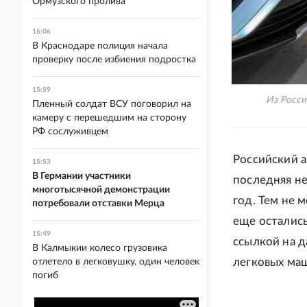
Ормузского пролива
16:06
В Краснодаре полиция начала
проверку после избиения подростка
15:59
Из Росси
Пленный солдат ВСУ поговорил на
камеру с перешедшим на сторону
РФ сослуживцем
Российский а
15:53
В Германии участники
последняя не
многотысячной демонстрации
год. Тем не 
потребовали отставки Мерца
еще остались
15:49
ссылкой на д
В Калмыкии колесо грузовика
легковых маш
отлетело в легковушку, один человек
погиб