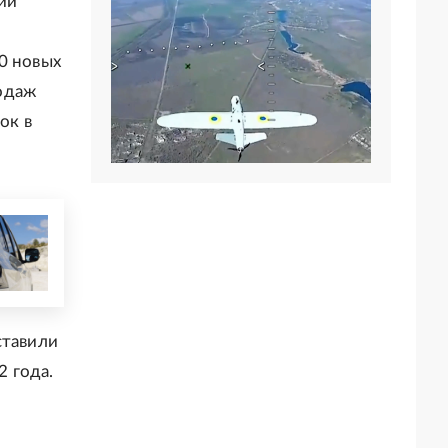
ии
0 новых
одаж
ок в
ставили
2 года.