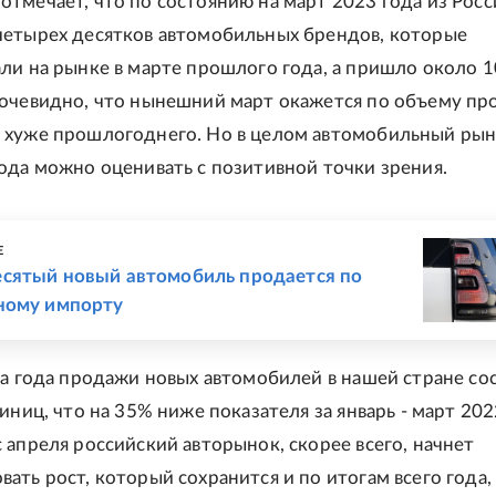
тмечает, что по состоянию на март 2023 года из Росс
четырех десятков автомобильных брендов, которые
ли на рынке в марте прошлого года, а пришло около 1
 очевидно, что нынешний март окажется по объему пр
 хуже прошлогоднего. Но в целом автомобильный рын
ода можно оценивать с позитивной точки зрения.
Е
сятый новый автомобиль продается по
ному импорту
ла года продажи новых автомобилей в нашей стране со
диниц, что на 35% ниже показателя за январь - март 202
 апреля российский авторынок, скорее всего, начнет
ать рост, который сохранится и по итогам всего года,