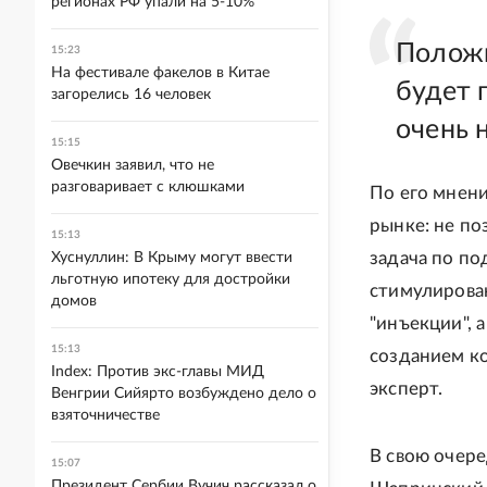
регионах РФ упали на 5-10%
Положи
15:23
На фестивале факелов в Китае
будет 
загорелись 16 человек
очень 
15:15
Овечкин заявил, что не
разговаривает с клюшками
По его мнени
рынке: не по
15:13
задача по по
Хуснуллин: В Крыму могут ввести
льготную ипотеку для достройки
стимулирован
домов
"инъекции", 
15:13
созданием к
Index: Против экс-главы МИД
эксперт.
Венгрии Сийярто возбуждено дело о
взяточничестве
В свою очере
15:07
Президент Сербии Вучич рассказал о