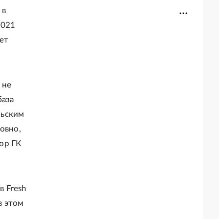
 в
2021
ет
 не
база
льским
овно,
ор ГК
 Fresh
в этом