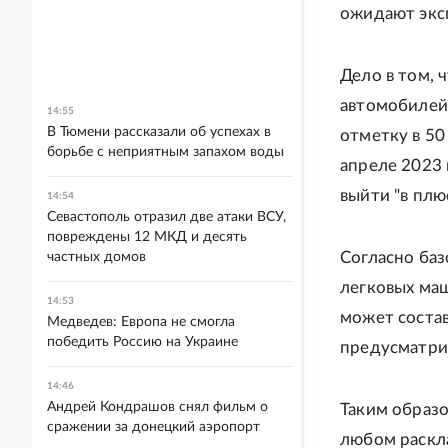
ожидают эксп
Дело в том, 
автомобилей 
14:55
В Тюмени рассказали об успехах в
отметку в 50
борьбе с неприятным запахом воды
апреле 2023 
выйти "в плю
14:54
Севастополь отразил две атаки ВСУ,
повреждены 12 МКД и десять
Согласно баз
частных домов
легковых маш
14:53
может состав
Медведев: Европа не смогла
победить Россию на Украине
предусматрив
14:46
Андрей Кондрашов снял фильм о
Таким образ
сражении за донецкий аэропорт
любом раскла