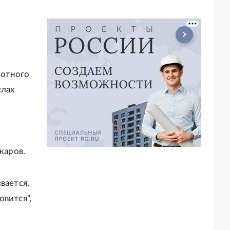
"
готного
слах
каров.
вается,
овится",