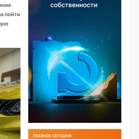
дение
на пойти
рдно
ГЛАВНОЕ СЕГОДНЯ: