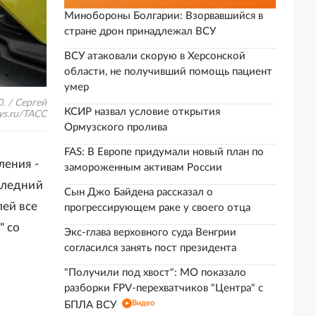
Минобороны Болгарии: Взорвавшийся в
стране дрон принадлежал ВСУ
ВСУ атаковали скорую в Херсонской
области, не получивший помощь пациент
умер
. / Сергей
КСИР назвал условие открытия
s.ru/ТАСС
Ормузского пролива
FAS: В Европе придумали новый план по
ления -
замороженным активам России
следний
Сын Джо Байдена рассказал о
лей все
прогрессирующем раке у своего отца
" со
Экс-глава верховного суда Венгрии
.
согласился занять пост президента
"Получили под хвост": МО показало
разборки FPV-перехватчиков "Центра" с
Видео
БПЛА ВСУ