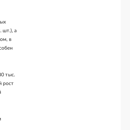
вых
шт.), а
ом, в
особен
80 тыс.
й рост
й
и