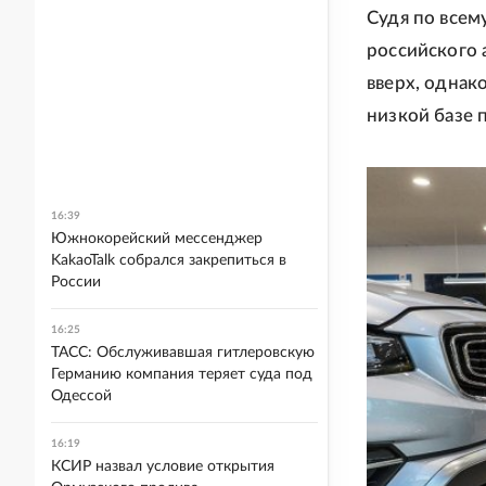
Судя по всем
российского 
вверх, однак
низкой базе 
16:39
Южнокорейский мессенджер
KakaoTalk собрался закрепиться в
России
16:25
ТАСС: Обслуживавшая гитлеровскую
Германию компания теряет суда под
Одессой
16:19
КСИР назвал условие открытия