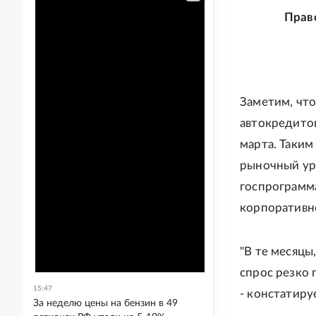
Прав
Заметим, чт
автокредитов
марта. Таким
рыночный уро
госпрограмма
корпоративн
"В те месяцы
спрос резко 
15:47
- констатиру
За неделю цены на бензин в 49