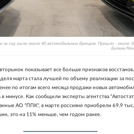
и за год ушло около 40 автомобильных брендов. Пришло - около 10
Булкин/New
вторынок показывает все больше признаков восстанов
деля марта стала лучшей по объему реализации за по
менее по итогам всего месяца продажи новых автомоби
 в минусе. Как сообщили эксперты агентства "Автостат
анные АО "ППК", в марте россияне приобрели 69,9 тыс
ин, это на 11% меньше, чем годом ранее.