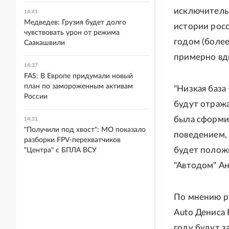
исключитель
14:41
Медведев: Грузия будет долго
истории рос
чувствовать урон от режима
годом (более
Саакашвили
примерно вд
14:37
FAS: В Европе придумали новый
план по замороженным активам
"Низкая база
России
будут отража
была сформи
14:31
"Получили под хвост": МО показало
поведением, 
разборки FPV-перехватчиков
будет полож
"Центра" с БПЛА ВСУ
"Автодом" А
По мнению ру
Auto Дениса
году будут з