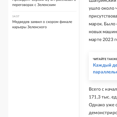
Шапринский о
переговорах с Зеленским
ушло около 
присутствова
14:57
Медведев заявил о скором финале
марок. Было
карьеры Зеленского
новых машин
марте 2023 г
ЧИТАЙТЕ ТАКЖ
Каждый де
параллель
Всего с нача
171,3 тыс. е
Однако уже с
демонстриров