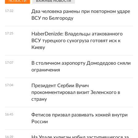
НОВОСТИ
ВАЖНЫЕ НОВОСТИ
Два человека ранены при повторном ударе
17:32
ВСУ по Белгороду
HaberDenizde: Владельцы атакованного
17:25
ВСУ турецкого сухогруза готовят иск к
Киеву
В столичном аэропорту Домодедово сняли
17:07
ограничения
Президент Сербии Вучич
17:04
прокомментировал визит Зеленского в
страну
Фетисов призвал развивать хоккей внутри
16:45
России
На Урале хулиган избил заступившегося за
16:39