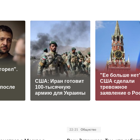
горел".
"Ее больше нет"
США: Иран готовит
США сделали
 после
100-тысячную
тревожное
армию для Украины
заявление о Ро
22:21
Общество