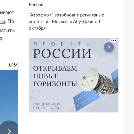
России
живают
"Аэрофлот" возобновит регулярные
им
. По
полеты из Москвы в Абу-Даби с 1
октября
ватить
29
1
/
16