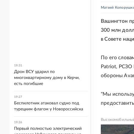
Матвей Копорушк
Вашингтон пр
300 млн долл
в Совете нац
По его слова
19:31
Patriot, РСЗ
Дрон ВСУ ударил по
обороны Avan
многоквартирному дому в Керчи,
есть погибшие
"Мы использу
19:27
предоставить
Беспилотник атаковал судно под
турецким флагом у Новороссийска
Высокомобильный
19:26
Первый полностью электрический