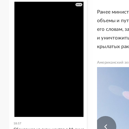
Ранее минист
объемы и пут
его словам, 
и уничтожить 
крылатых рак
Американский зе
18:57