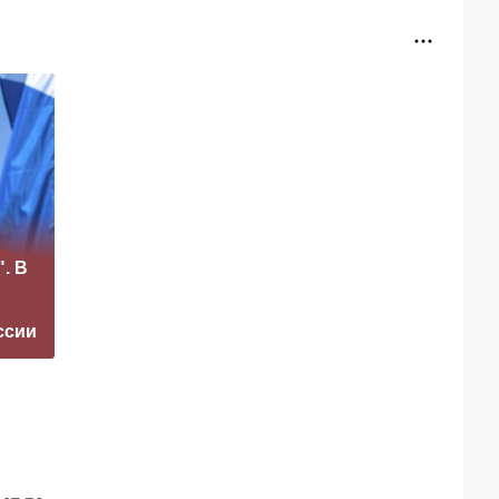
«Это конец всего»:
. В
Захарова
Медведев назвал
прокомментировал
единственный
а фестиваль в
способ сохранить
ссии
Юрмале
РФ