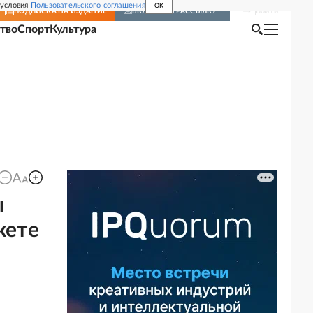
 условия
Пользовательского соглашения
OK
Войти
ПОДПИСКА
НА ИЗДАНИЕ
ВКЛЮЧИТЬ РАССЫЛКУ
тво
Спорт
Культура
ы
кете