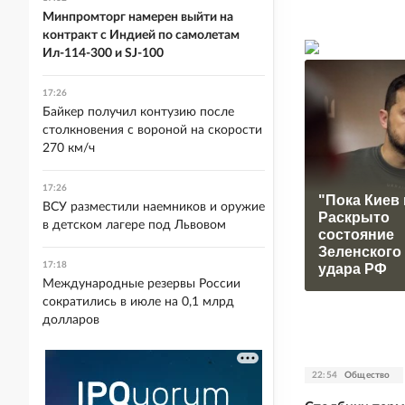
Минпромторг намерен выйти на
контракт с Индией по самолетам
Ил-114-300 и SJ-100
17:26
Байкер получил контузию после
столкновения с вороной на скорости
270 км/ч
17:26
"Пока Киев 
ВСУ разместили наемников и оружие
Раскрыто
в детском лагере под Львовом
состояние
Зеленского
17:18
удара РФ
Международные резервы России
сократились в июле на 0,1 млрд
долларов
22:54
Общество