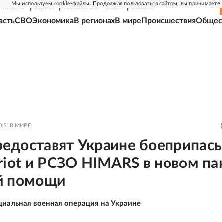
Мы используем cookie-файлы. Продолжая пользоваться сайтом, вы принимаете
Г-НЕДЕЛЯ
РОДИНА
ПРИЛОЖЕНИЯ
СОЮЗ
НОВОСТИ
асть
СВО
Экономика
В регионах
В мире
Происшествия
Общес
0:51
В МИРЕ
едоставят Украине боеприпас
riot и РСЗО HIMARS в новом па
й помощи
циальная военная операция на Украине