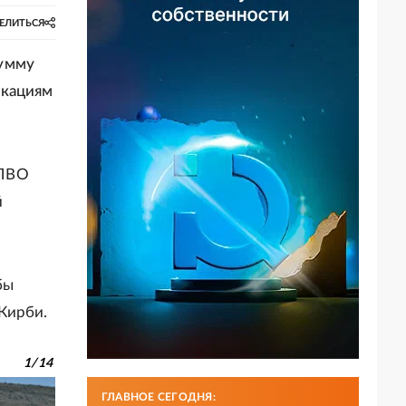
ЕЛИТЬСЯ
сумму
икациям
 ПВО
й
бы
Кирби.
1
/
14
ГЛАВНОЕ СЕГОДНЯ: