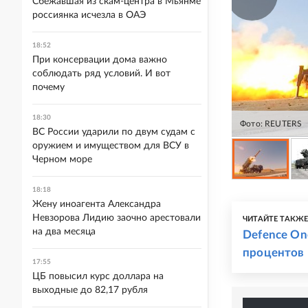
Сбежавшая из скам-центра в Мьянме
россиянка исчезла в ОАЭ
18:52
При консервации дома важно
соблюдать ряд условий. И вот
почему
18:30
Фото: REUTERS
ВС России ударили по двум судам с
оружием и имуществом для ВСУ в
Черном море
18:18
Жену иноагента Александра
Невзорова Лидию заочно арестовали
ЧИТАЙТЕ ТАКЖ
на два месяца
Defence On
процентов
17:55
ЦБ повысил курс доллара на
выходные до 82,17 рубля