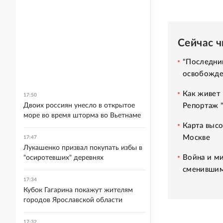
Сейчас 
"Последний
освобожде
Как живет 
17:50
Двоих россиян унесло в открытое
Репортаж 
море во время шторма во Вьетнаме
Карта высо
Москве
17:47
Лукашенко призвал покупать избы в
Война и ми
"осиротевших" деревнях
сменившим
17:34
Кубок Гагарина покажут жителям
городов Ярославской области
17:32