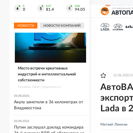
СВЕЖИЙ НОМ
0
0.47
0.86
0
81.4
94.05
НОВОСТИ
НОВОСТИ КОМПАНИЙ
Место встречи креативных
индустрий и интеллектуальной
12.06.2023 0
собственности
АвтоВА
Реклама. https://ipquorum.ru
экспор
06.08.2026
Акулу заметили в 36 километрах от
Lada в 
Владивостока
06.08.2026
Матвей Линник
Путин заслушал доклад командира