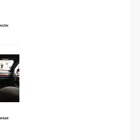
 млн
амая