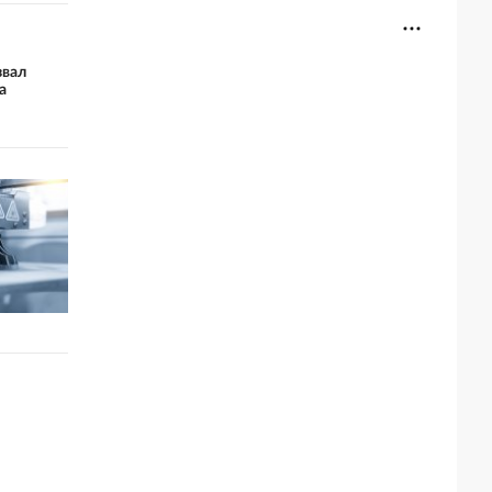
звал
а