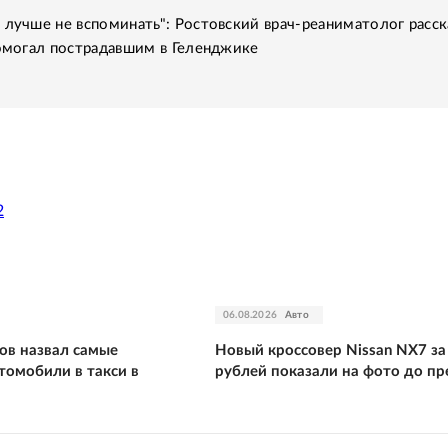
 лучше не вспоминать": Ростовский врач-реаниматолог расск
помогал пострадавшим в Геленджике
2
06.08.2026
Авто
ов назвал самые
Новый кроссовер Nissan NX7 за
томобили в такси в
рублей показали на фото до п