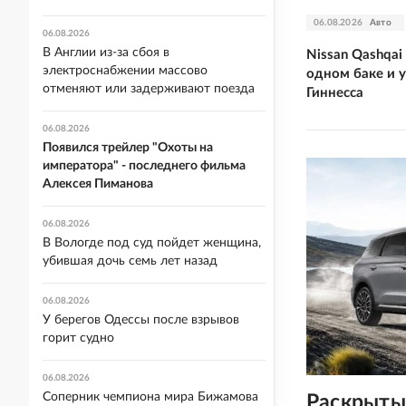
06.08.2026
Авто
06.08.2026
В Англии из-за сбоя в
Nissan Qashqai
электроснабжении массово
одном баке и 
отменяют или задерживают поезда
Гиннесса
06.08.2026
Появился трейлер "Охоты на
императора" - последнего фильма
Алексея Пиманова
06.08.2026
В Вологде под суд пойдет женщина,
убившая дочь семь лет назад
06.08.2026
У берегов Одессы после взрывов
горит судно
06.08.2026
Соперник чемпиона мира Бижамова
Раскрыты