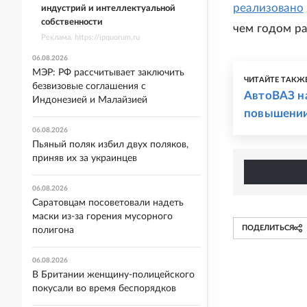
реализовано
индустрий и интеллектуальной
собственности
чем годом ра
Реклама. https://ipquorum.ru
06.08.2026
МЭР: РФ рассчитывает заключить
ЧИТАЙТЕ ТАКЖ
безвизовые соглашения с
АвтоВАЗ н
Индонезией и Малайзией
повышении 
06.08.2026
Пьяный поляк избил двух поляков,
приняв их за украинцев
06.08.2026
Саратовцам посоветовали надеть
маски из-за горения мусорного
ПОДЕЛИТЬСЯ
полигона
06.08.2026
В Британии женщину-полицейского
покусали во время беспорядков