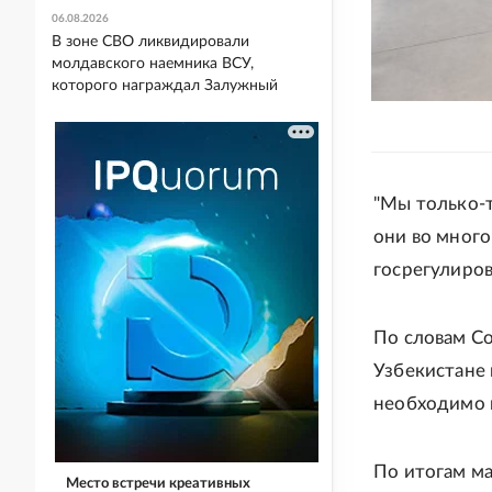
06.08.2026
В зоне СВО ликвидировали
молдавского наемника ВСУ,
которого награждал Залужный
"Мы только-
они во много
госрегулирова
По словам Со
Узбекистане 
необходимо 
По итогам м
Место встречи креативных