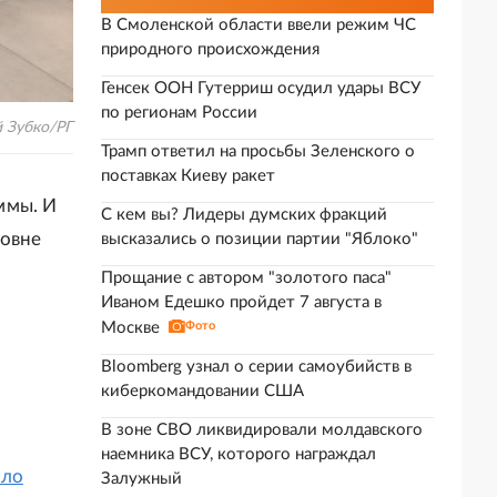
В Смоленской области ввели режим ЧС
природного происхождения
Генсек ООН Гутерриш осудил удары ВСУ
по регионам России
 Зубко/РГ
Трамп ответил на просьбы Зеленского о
поставках Киеву ракет
ммы. И
С кем вы? Лидеры думских фракций
ровне
высказались о позиции партии "Яблоко"
Прощание с автором "золотого паса"
Иваном Едешко пройдет 7 августа в
Москве
Фото
Bloomberg узнал о серии самоубийств в
н
киберкомандовании США
В зоне СВО ликвидировали молдавского
наемника ВСУ, которого награждал
ло
Залужный