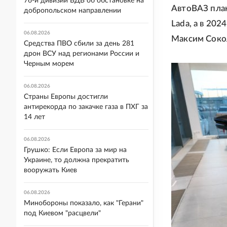
76-й дивизии ВДВ об обстановке на
АвтоВАЗ план
добропольском направлении
Lada, а в 20
06.08.2026
Максим Соко
Средства ПВО сбили за день 281
дрон ВСУ над регионами России и
Черным морем
06.08.2026
Страны Европы достигли
антирекорда по закачке газа в ПХГ за
14 лет
06.08.2026
Грушко: Если Европа за мир на
Украине, то должна прекратить
вооружать Киев
06.08.2026
Минобороны показало, как "Герани"
под Киевом "расцвели"