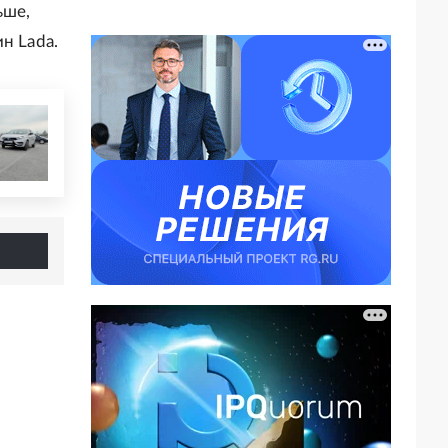
ьше,
н Lada.