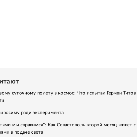
читают
вому суточному полету в космос: Что испытал Герман Титов 
ти
Хиросиму ради эксперимента
тями мы справимся": Как Севастополь второй месяц живет с
ями в подаче света