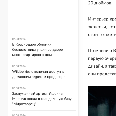
20 дюймов.
Интерьер кр
экокожи, ко
стоит отмет
06.08.2026
В Краснодаре обломки
беспилотника упали во дворе
По мнению Вл
многоквартирного дома
первую очер
дизайн, а так
06.08.2026
Wildberries отключил доступ к
они представ
домашним адресам продавцов
06.08.2026
Заслуженный артист Украины
Мрежук попал в скандальную базу
"Миротворец"
06.08.2026