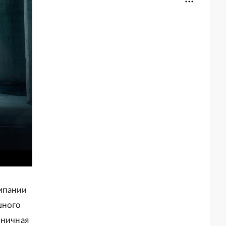
мпании
шного
зничная