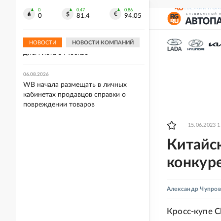
непогоды
СВЕЖИЙ НОМ
0
0.47
0.86
0
81.4
94.05
06.08.2026
Синоптик Позднякова: 7 августа
может стать последним жарким
НОВОСТИ
НОВОСТИ КОМПАНИЙ
днем лета в Москве
06.08.2026
WB начала размещать в личных
кабинетах продавцов справки о
повреждении товаров
15.06.2023 1
Китайск
конкур
Александр Чупров
Кросс-купе C