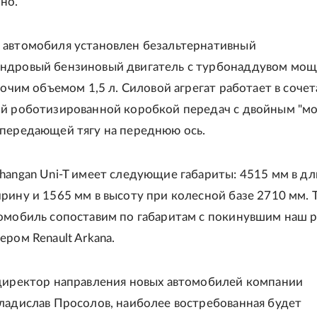
но.
 автомобиля установлен безальтернативный
ндровый бензиновый двигатель с турбонаддувом мо
абочим объемом 1,5 л. Силовой агрегат работает в сочет
ой роботизированной коробкой передач с двойным "м
 передающей тягу на переднюю ось.
hangan Uni-T имеет следующие габариты: 4515 мм в дл
рину и 1565 мм в высоту при колесной базе 2710 мм. 
томобиль сопоставим по габаритам с покинувшим наш 
ером Renault Arkana.
 директор направления новых автомобилей компании
ладислав Просолов, наиболее востребованная будет