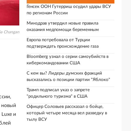
Генсек ООН Гутерриш осудил удары ВСУ
по регионам России
Минздрав утвердил новые правила
оказания медпомощи беременным
а Changan
Европа потребовала от Турции
подтверждать происхождение газа
Bloomberg узнал о серии самоубийств в
киберкомандовании США
С кем вы? Лидеры думских фракций
высказались о позиции партии "Яблоко"
Трамп подписал указ о запрете
ссии,
"родильного туризма" в США
л новый
Офицер Соловьев рассказал о бойце,
который четыре месяца вел разведку в
 Luxe и
тылу ВСУ
ублей