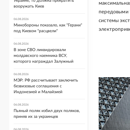
Украине, то должна прекратить
максимальная
вооружать Киев
передовыми 
06.08.2026
системы экс
Минобороны показало, как "Герани"
электроприв
под Киевом "расцвели"
06.08.2026
В зоне СВО ликвидировали
молдавского наемника ВСУ,
которого награждал Залужный
06.08.2026
МЭР: РФ рассчитывает заключить
безвизовые соглашения с
Индонезией и Малайзией
06.08.2026
Пьяный поляк избил двух поляков,
приняв их за украинцев
06.08.2026