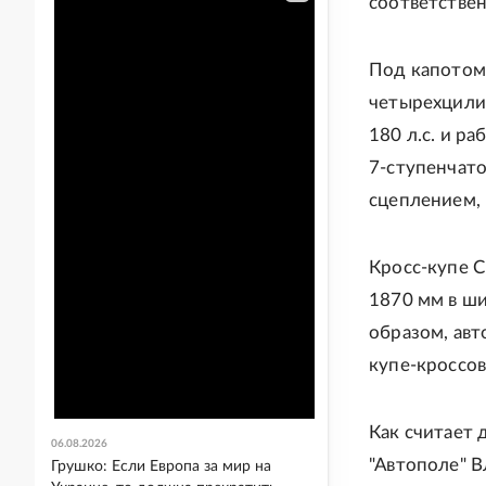
соответствен
Под капотом
четырехцили
180 л.с. и р
7-ступенчат
сцеплением,
Кросс-купе C
1870 мм в ши
образом, ав
купе-кроссов
Как считает
06.08.2026
"Автополе" В
Грушко: Если Европа за мир на