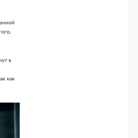
ванной
ого,
нут в
й
так как