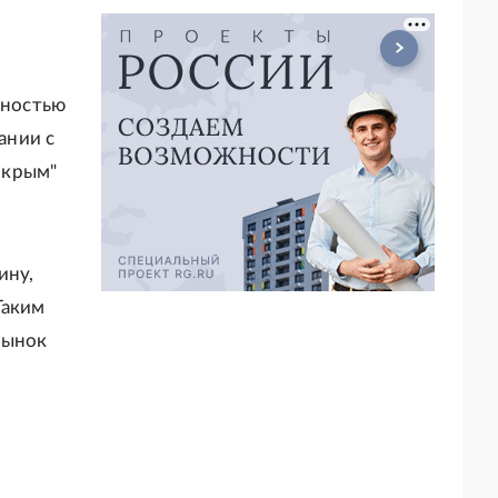
щностью
ании с
окрым"
ину,
Таким
рынок