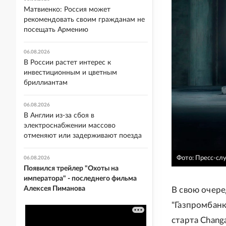
Матвиенко: Россия может
рекомендовать своим гражданам не
посещать Армению
06.08.2026
В России растет интерес к
инвестиционным и цветным
бриллиантам
06.08.2026
В Англии из-за сбоя в
электроснабжении массово
отменяют или задерживают поезда
Фото: Пресс-сл
06.08.2026
Появился трейлер "Охоты на
императора" - последнего фильма
Алексея Пиманова
В свою очере
"Газпромбанк
старта Chang