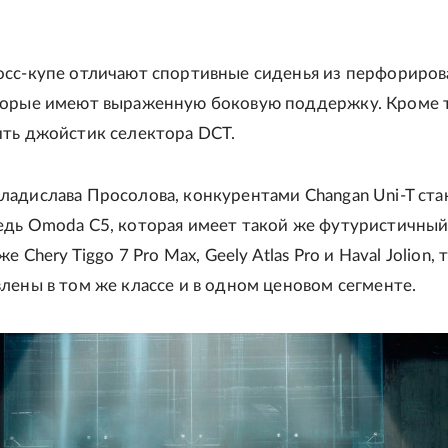
осс-купе отличают спортивные сиденья из перфориро
торые имеют выраженную боковую поддержку. Кроме т
ить джойстик селектора DCT.
адислава Просолова, конкурентами Changan Uni-T ста
едь Omoda C5, которая имеет такой же футуристичны
же Chery Tiggo 7 Pro Max, Geely Atlas Pro и Haval Jolion, 
лены в том же классе и в одном ценовом сегменте.