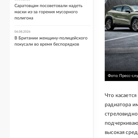
Саратовцам посоветовали надеть
маски из-за горения мусорного
полигона
06.08.2026
В Британии женщину-полицейского
покусали во время беспорядков
Фото: Пресс-сл
Что касается
радиатора и
стреловидно
подчеркиваю
высокая сред