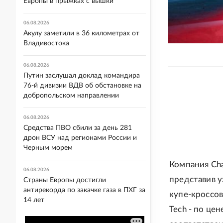
Европы в прыжках с вышки
06.08.2026
Акулу заметили в 36 километрах от
Владивостока
06.08.2026
Путин заслушал доклад командира
76-й дивизии ВДВ об обстановке на
добропольском направлении
06.08.2026
Средства ПВО сбили за день 281
дрон ВСУ над регионами России и
Черным морем
Компания Ch
06.08.2026
представив у
Страны Европы достигли
антирекорда по закачке газа в ПХГ за
купе-кроссов
14 лет
Tech - по це