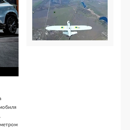
а
омобиля
,
аметром