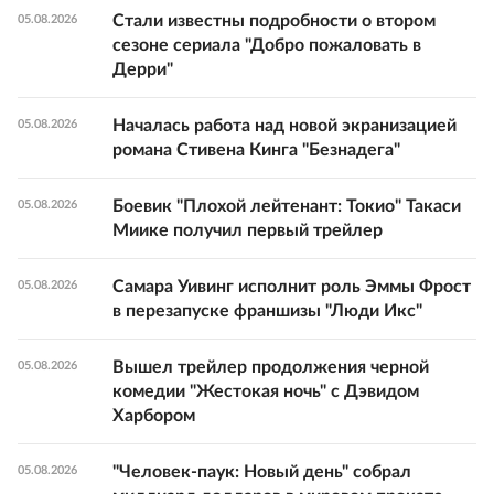
Стали известны подробности о втором
05.08.2026
сезоне сериала "Добро пожаловать в
Дерри"
Началась работа над новой экранизацией
05.08.2026
романа Стивена Кинга "Безнадега"
Боевик "Плохой лейтенант: Токио" Такаси
05.08.2026
Миике получил первый трейлер
Самара Уивинг исполнит роль Эммы Фрост
05.08.2026
в перезапуске франшизы "Люди Икс"
Вышел трейлер продолжения черной
05.08.2026
комедии "Жестокая ночь" с Дэвидом
Харбором
"Человек-паук: Новый день" собрал
05.08.2026