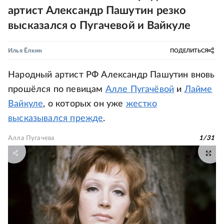
артист Александр Пашутин резко
высказался о Пугачевой и Вайкуле
Илья Ёлкин
ПОДЕЛИТЬСЯ
Народный артист РФ Александр Пашутин вновь
прошёлся по певицам
Алле Пугачёвой
и
Лайме
Вайкуле
, о которых он уже
жестко
высказывался прежде
.
Алла Пугачева
1
/
31