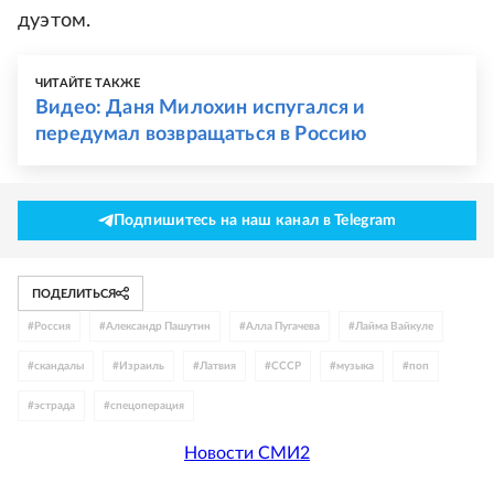
дуэтом.
ЧИТАЙТЕ ТАКЖЕ
Видео: Даня Милохин испугался и
передумал возвращаться в Россию
Подпишитесь на наш канал в Telegram
ПОДЕЛИТЬСЯ
#
Россия
#
Александр Пашутин
#
Алла Пугачева
#
Лайма Вайкуле
#
скандалы
#
Израиль
#
Латвия
#
СССР
#
музыка
#
поп
#
эстрада
#
спецоперация
Новости СМИ2