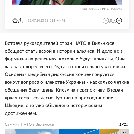
Нина Зотина / РИА Новости
11.07.2023 19:01
В МИРЕ
Встреча руководителей стран НАТО в Вильнюсе
обещает стать вехой в истории альянса. И дело не в
формальных решениях, которые будут приняты. Они
как раз, скорее всего, будут относительно уклончивы.
Основная медийная дискуссия концентрируется
вокруг вопроса о членстве Украины - насколько четкие
обещания будут даны Киеву на перспективу. Вторая
яркая тема - согласие Турции на присоединение
Швеции, оно уже объявлено историческим
достижением.
Саммит НАТО в Вильнюсе
1
/
15