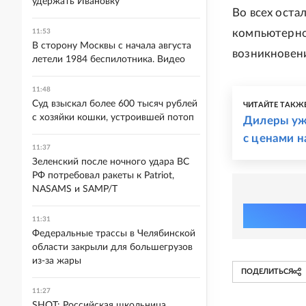
удержать Ивановку
Во всех оста
компьютерно
11:53
В сторону Москвы с начала августа
возникновени
летели 1984 беспилотника. Видео
11:48
Суд взыскал более 600 тысяч рублей
ЧИТАЙТЕ ТАКЖ
с хозяйки кошки, устроившей потоп
Дилеры уж
с ценами 
11:37
Зеленский после ночного удара ВС
РФ потребовал ракеты к Patriot,
NASAMS и SAMP/T
11:31
Федеральные трассы в Челябинской
области закрыли для большегрузов
из-за жары
ПОДЕЛИТЬСЯ
11:27
SHOT: Российская школьница