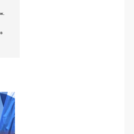
ж.
 в