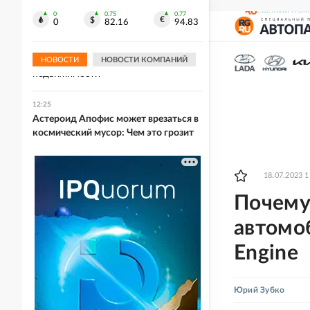
города в Нижнем Новгороде
СВЕЖИЙ НОМ
0
0.75
0.77
0
82.16
94.83
12:26
Собянин: До конца года планируется
ввести в строй 16,1 млн кв. м
НОВОСТИ
НОВОСТИ КОМПАНИЙ
недвижимости
12:25
Астероид Апофис может врезаться в
космический мусор: Чем это грозит
18.07.2023 1
Почему 
автомо
Engine
Юрий Зубко