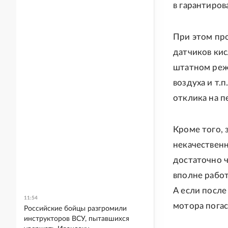
в гарантиров
При этом пр
датчиков кис
штатном реж
воздуха и т.
отклика на пе
Кроме того, 
некачественн
достаточно ч
вполне работ
А если после
11:54
мотора погас
Российские бойцы разгромили
инструкторов ВСУ, пытавшихся