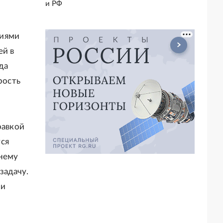
и РФ
ниями
ей в
да
рость
равкой
ся
жнему
задачу.
ти