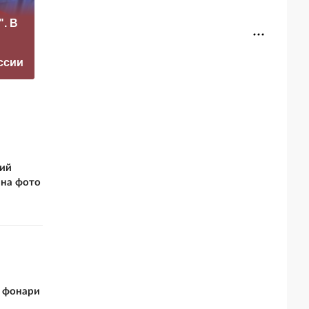
«Это конец всего»:
". В
Захарова
Маск сделал
прокомментировал
неожиданное
а фестиваль в
заявление о
ссии
Юрмале
завершении СВО
кий
 на фото
и фонари