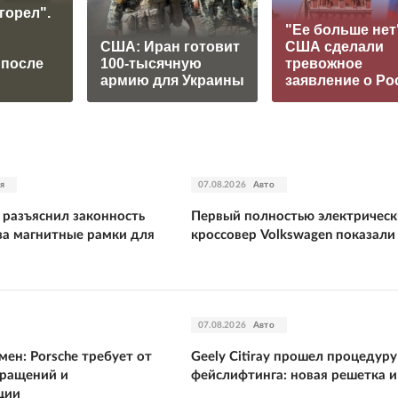
горел".
"Ее больше нет
США: Иран готовит
США сделали
 после
100-тысячную
тревожное
армию для Украины
заявление о Ро
я
07.08.2026
Авто
 разъяснил законность
Первый полностью электричес
за магнитные рамки для
кроссовер Volkswagen показали
07.08.2026
Авто
ен: Porsche требует от
Geely Citiray прошел процедуру
кращений и
фейслифтинга: новая решетка 
ции