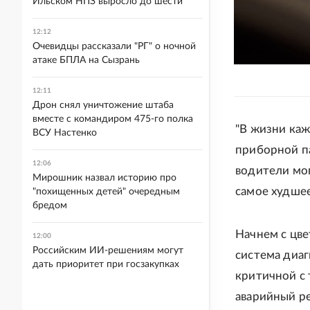
Ильском НПЗ выросло до шести
12:12
Очевидцы рассказали "РГ" о ночной
атаке БПЛА на Сызрань
12:11
Дрон снял уничтожение штаба
вместе с командиром 475-го полка
"В жизни каж
ВСУ Настенко
приборной па
12:06
водители мог
Мирошник назвал историю про
самое худшее
"похищенных детей" очередным
бредом
Начнем с цве
12:00
Российским ИИ-решениям могут
система диаг
дать приоритет при госзакупках
критичной с
аварийный р