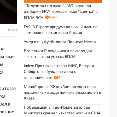
"Получили под хвост": МО показало
разборки FPV-перехватчиков "Центра" с
Видео
БПЛА ВСУ
FAS: В Европе придумали новый план по
Istock
замороженным активам России
Умер отец футболиста Лионеля Месси
на
Все пляжи Геленджика и пригородов
опытные
закрыты из-за угрозы БПЛА
ая
Index: Против экс-главы МИД Венгрии
Сийярто возбуждено дело о
ся.
взяточничестве
Фото
Минобороны РФ опубликовало список
бортовая
пораженных в ходе ночного удара целей в
тся
Киеве
шел в
Побывавший в Нью-Йорке замглавы
ование
Минстроя сравнил качество жилья в США