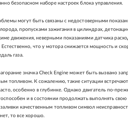
анно безопасном наборе настроек блока управления.
облемы могут быть связаны с недостоверными показа
лорода, пропусками зажигания в цилиндрах, детонаци
име движения, неверными показаниями датчика расхо
п. Естественно, что у мотора снижается мощность и ско
даль газа.
загорание значка Check Engine может быть вызвано зап
ым топливом. К сожалению, такие ситуации встречают
асто, особенно в глубинке. Однако двигатель по-пре
оспособен и в состоянии продолжать выполнять свою 
 заливки качественным топливом символ неисправнос
нет, то все хорошо.