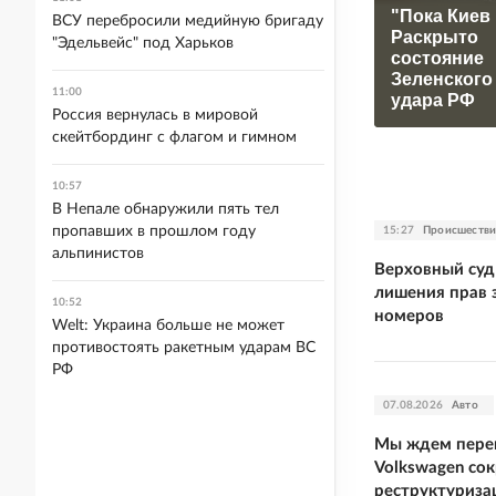
"Пока Киев 
ВСУ перебросили медийную бригаду
Раскрыто
"Эдельвейс" под Харьков
состояние
Зеленского
11:00
удара РФ
Россия вернулась в мировой
скейтбординг с флагом и гимном
10:57
В Непале обнаружили пять тел
пропавших в прошлом году
15:27
Происшестви
альпинистов
Верховный суд
лишения прав 
10:52
номеров
Welt: Украина больше не может
противостоять ракетным ударам ВС
РФ
07.08.2026
Авто
Мы ждем перем
Volkswagen со
реструктуриза