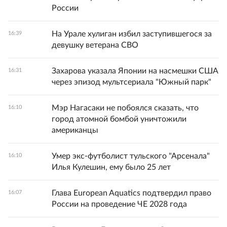
России
На Урале хулиган избил заступившегося за
16:39
девушку ветерана СВО
Захарова указала Японии на насмешки США
16:31
через эпизод мультсериала "Южный парк"
Мэр Нагасаки не побоялся сказать, что
16:10
город атомной бомбой уничтожили
американцы
Умер экс-футболист тульского "Арсенала"
16:10
Илья Кулешин, ему было 25 лет
Глава European Aquatics подтвердил право
16:07
России на проведение ЧЕ 2028 года