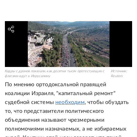
Кадры с дронов показали, как десятки тысяч протестующих с
Источник:
флагами идут к Иерусалиму
Reuters
По мнению ортодоксальной правящей
коалиции Израиля, "капитальный ремонт"
судебной системы
необходим
, чтобы обуздать
то, что представители политического
объединения называют чрезмерными
полномочиями назначаемых, а не избираемых