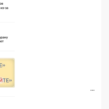
ов
из-за
арану
лет