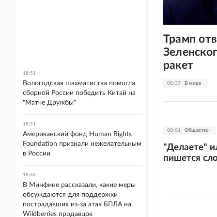
Трамп отв
Зеленског
ракет
18:51
Вологодская шахматистка помогла
00:37
В мире
сборной России победить Китай на
"Матче Дружбы"
18:51
00:01
Общество
Американский фонд Human Rights
Foundation признали нежелательным
"Делаете" и
в России
пишется сл
18:44
В Минфине рассказали, какие меры
обсуждаются для поддержки
пострадавших из-за атак БПЛА на
Wildberries продавцов