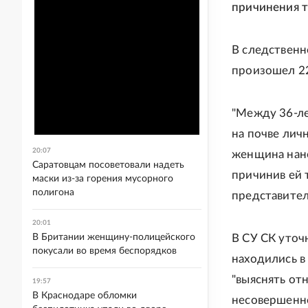
причинения т
В следственн
произошел 22
"Между 36-л
на почве лич
20:07
женщина нане
Саратовцам посоветовали надеть
причинив ей 
маски из-за горения мусорного
полигона
представител
20:01
В Британии женщину-полицейского
В СУ СК уточ
покусали во время беспорядков
находились в
"выяснять отн
19:57
В Краснодаре обломки
несовершенно