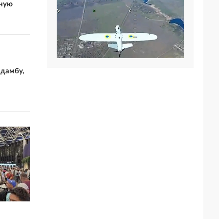
нную
 дамбу,