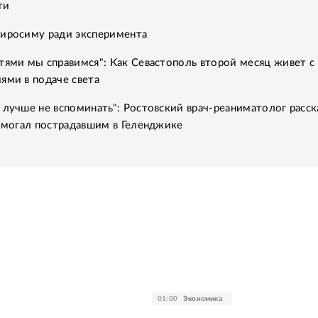
ти
Хиросиму ради эксперимента
тями мы справимся": Как Севастополь второй месяц живет с
ями в подаче света
 лучше не вспоминать": Ростовский врач-реаниматолог расск
помогал пострадавшим в Геленджике
01:00
Экономика