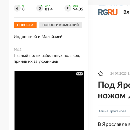
молдавского наемника ВСУ,
СВЕЖИЙ НОМЕР
Р
которого награждал Залужный
0
0.47
0.86
0
81.4
94.05
Вл
20:21
МЭР: РФ рассчитывает заключить
НОВОСТИ
НОВОСТИ КОМПАНИЙ
безвизовые соглашения с
Индонезией и Малайзией
20:12
Пьяный поляк избил двух поляков,
приняв их за украинцев
24.07.2023 1
Под Яр
ножом 
Элина Труханова
В Ярославле 