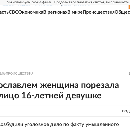
Мы используем cookie-файлы. Продолжая пользоваться сайтом, вы принимаете
Г-НЕДЕЛЯ
РОДИНА
ПРИЛОЖЕНИЯ
СОЮЗ
НОВОСТИ
асть
СВО
Экономика
В регионах
В мире
Происшествия
Общес
2:06
ПРОИСШЕСТВИЯ
ославлем женщина порезала
лицо 16-летней девушке
ПОД
возбудили уголовное дело по факту умышленного