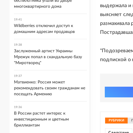
беспилотника упали во дворе
выдержала и 
многоквартирного дома
выясняет сле
19:41
размахивала 
Wildberries отключил доступ к
домашним адресам продавцов
Пострадавшая
19:38
"Подозреваем
Заслуженный артист Украины
Мрежук попал в скандальную базу
подпиской о 
"Миротворец"
19:37
Матвиенко: Россия может
рекомендовать своим гражданам не
посещать Армению
19:36
В России растет интерес к
инвестиционным и цветным
РУБРИКИ
бриллиантам
Следствие