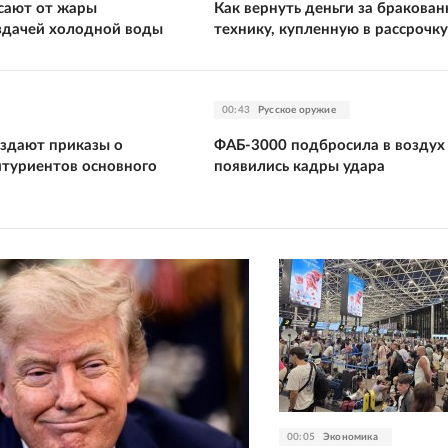
сают от жары
Как вернуть деньги за бракова
здачей холодной воды
технику, купленную в рассрочку
00:43
Русское оружие
издают приказы о
ФАБ-3000 подбросила в воздух
итуриентов основного
появились кадры удара
00:05
Экономика