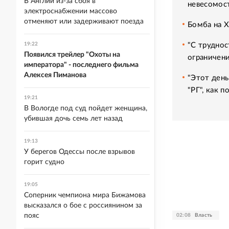
В Англии из-за сбоя в
невесомос
электроснабжении массово
отменяют или задерживают поезда
Бомба на 
"С труднос
19:22
Появился трейлер "Охоты на
ограничени
императора" - последнего фильма
Алексея Пиманова
"Этот день
"РГ", как 
19:21
В Вологде под суд пойдет женщина,
убившая дочь семь лет назад
19:13
У берегов Одессы после взрывов
горит судно
19:05
Соперник чемпиона мира Бижамова
высказался о бое с россиянином за
пояс
02:08
Власть