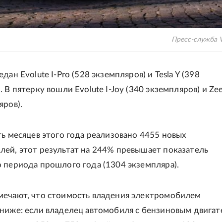
Пресс-служба 
дан Evolute I-Pro (528 экземпляров) и Tesla Y (398
. В пятерку вошли Evolute I-Joy (340 экземпляров) и Ze
яров).
ть месяцев этого года реализовано 4455 новых
ей, этот результат на 244% превышает показатель
 периода прошлого года (1304 экземпляра).
мечают, что стоимость владения электромобилем
ниже: если владелец автомобиля с бензиновым двигат