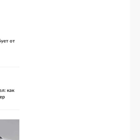
ует от
ел: как
ер