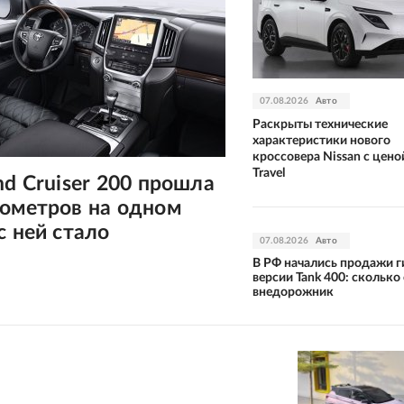
07.08.2026
Авто
Раскрыты технические
характеристики нового
кроссовера Nissan с цено
Travel
nd Cruiser 200 прошла
лометров на одном
с ней стало
07.08.2026
Авто
В РФ начались продажи 
версии Tank 400: сколько
внедорожник