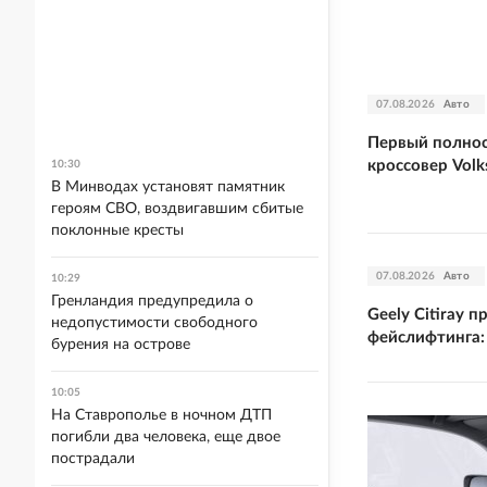
07.08.2026
Авто
Первый полнос
кроссовер Vol
10:30
В Минводах установят памятник
героям СВО, воздвигавшим сбитые
поклонные кресты
07.08.2026
Авто
10:29
Гренландия предупредила о
Geely Citiray 
недопустимости свободного
фейслифтинга:
бурения на острове
10:05
На Ставрополье в ночном ДТП
погибли два человека, еще двое
пострадали