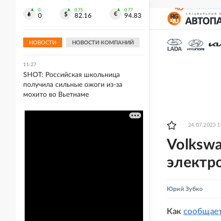
СВЕЖИЙ НОМ
0
0.75
0.77
11:31
0
82.16
94.83
Федеральные трассы в Челябинской
области закрыли для большегрузов
из-за жары
НОВОСТИ
НОВОСТИ КОМПАНИЙ
11:27
SHOT: Российская школьница
получила сильные ожоги из-за
мохито во Вьетнаме
24.07.2023 1
Volksw
электро
Юрий Зубко
Как
сообщае