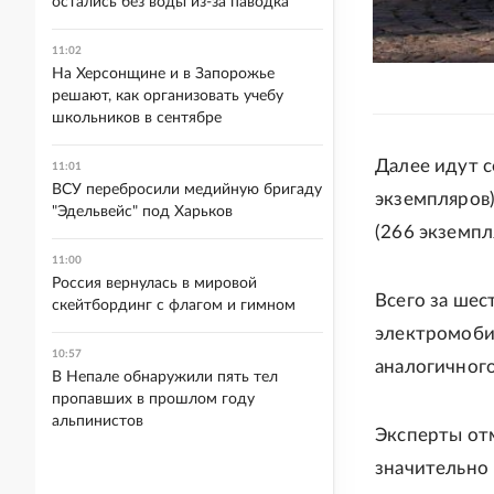
остались без воды из-за паводка
11:02
На Херсонщине и в Запорожье
решают, как организовать учебу
школьников в сентябре
Далее идут се
11:01
ВСУ перебросили медийную бригаду
экземпляров)
"Эдельвейс" под Харьков
(266 экземпл
11:00
Россия вернулась в мировой
Всего за шес
скейтбординг с флагом и гимном
электромобил
10:57
аналогичного
В Непале обнаружили пять тел
пропавших в прошлом году
альпинистов
Эксперты от
значительно 