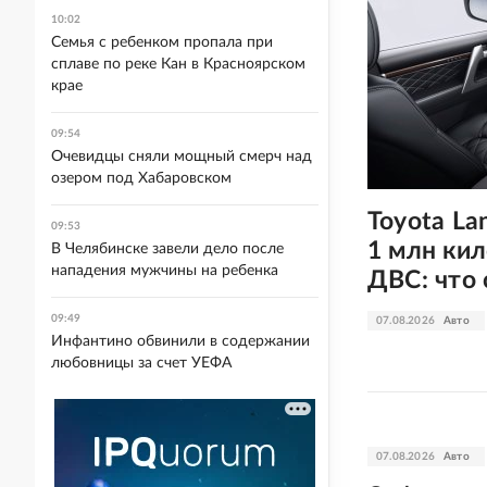
10:02
Семья с ребенком пропала при
сплаве по реке Кан в Красноярском
крае
09:54
Очевидцы сняли мощный смерч над
озером под Хабаровском
Toyota La
09:53
1 млн ки
В Челябинске завели дело после
нападения мужчины на ребенка
ДВС: что 
09:49
07.08.2026
Авто
Инфантино обвинили в содержании
любовницы за счет УЕФА
07.08.2026
Авто