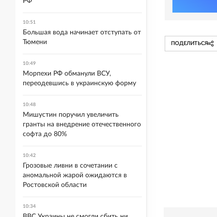
РФ
10:51
Большая вода начинает отступать от
Тюмени
ПОДЕЛИТЬСЯ
10:49
Морпехи РФ обманули ВСУ,
переодевшись в украинскую форму
10:48
Мишустин поручил увеличить
гранты на внедрение отечественного
софта до 80%
10:42
Грозовые ливни в сочетании с
аномальной жарой ожидаются в
Ростовской области
10:34
ВВС Украины не смогли сбить ни