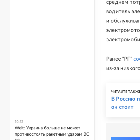
среднем потр
водитель эле
и обслуживан
электромотор
электромоби
Ранее "РГ"
со
из-за низког
ЧИТАЙТЕ ТАКЖ
В Россию п
он стоит
10:52
Welt: Украина больше не может
противостоять ракетным ударам ВС