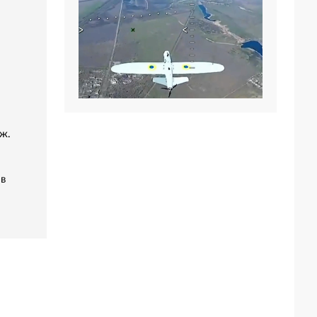
ж.
 в