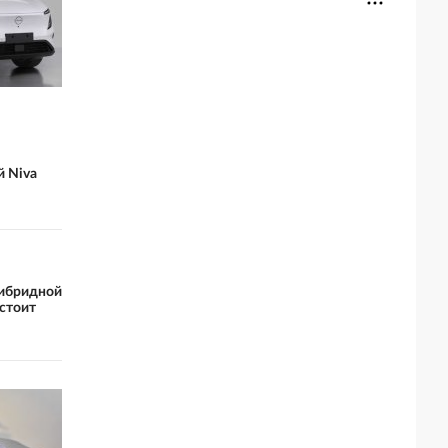
й Niva
гибридной
 стоит