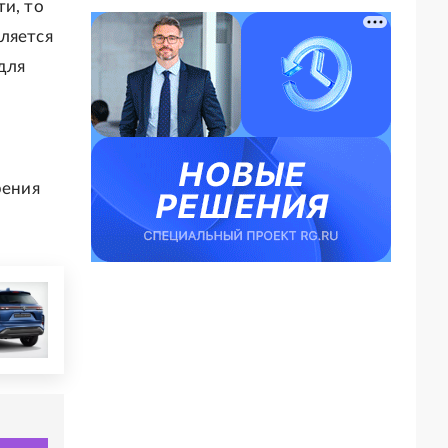
ти, то
ляется
для
рения