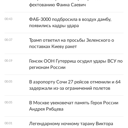
фехтованию Фаина Саевич
ФАБ-3000 подбросила в воздух дамбу,
00:43
появились кадры удара
Трамп ответил на просьбы Зеленского о
00:37
поставках Киеву ракет
Генсек ООН Гутерриш осудил удары ВСУ по
00:19
регионам России
В аэропорту Сочи 27 рейсов отменили и 64
00:05
задержали из-за ограничений полетов
В Москве увековечат память Героя России
00:05
Андрея Рябцева
Легендарному ночному тарану Виктора
00:01