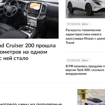
07.08.2026
Авто
Раскрыты технические
характеристики нового
кроссовера Nissan с цено
Travel
nd Cruiser 200 прошла
лометров на одном
с ней стало
07.08.2026
Авто
В РФ начались продажи 
версии Tank 400: сколько
внедорожник
смотрела цены на популярные