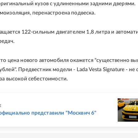
оригинальный кузов с удлиненными задними дверями.
моизоляция, перенастроена подвеска.
нащается 122-сильным двигателем 1,8 литра и автомат
редач.
то цена нового автомобиля окажется "существенно вы
блей". Предвестник модели - Lada Vesta Signature - не 
за высокой себестоимости.
Е
 официально представили "Москвич 6"