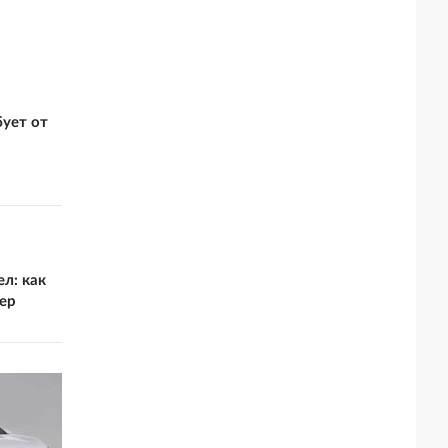
ует от
ел: как
ер