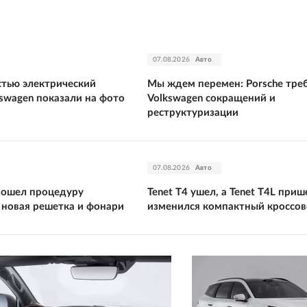
07.08.2026
Авто
тью электрический
Мы ждем перемен: Porsche треб
kswagen показали на фото
Volkswagen сокращений и
реструктуризации
07.08.2026
Авто
прошел процедуру
Tenet T4 ушел, а Tenet T4L приш
 новая решетка и фонари
изменился компактный кроссов