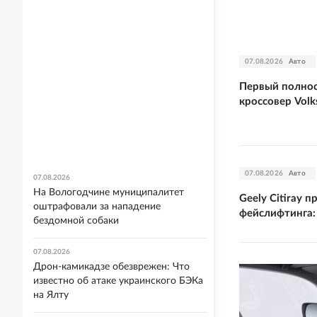
07.08.2026
Авто
Первый полнос
кроссовер Vol
07.08.2026
Авто
07.08.2026
На Вологодчине муниципалитет
Geely Citiray 
оштрафовали за нападение
фейслифтинга:
бездомной собаки
07.08.2026
Дрон-камикадзе обезврежен: Что
известно об атаке украинского БЭКа
на Ялту