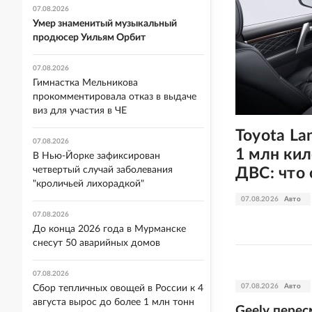
07.08.2026
Умер знаменитый музыкальный
продюсер Уильям Орбит
07.08.2026
Гимнастка Мельникова
прокомментировала отказ в выдаче
виз для участия в ЧЕ
Toyota La
07.08.2026
1 млн ки
В Нью-Йорке зафиксирован
четвертый случай заболевания
ДВС: что 
"кроличьей лихорадкой"
07.08.2026
Авто
07.08.2026
До конца 2026 года в Мурманске
снесут 50 аварийных домов
07.08.2026
07.08.2026
Авто
Сбор тепличных овощей в России к 4
августа вырос до более 1 млн тонн
Geely пере