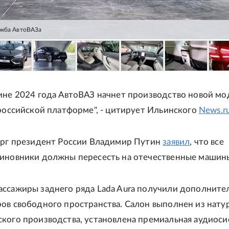
ужба АвтоВАЗа
ине 2024 года АвтоВАЗ начнет производство новой м
 российской платформе", - цитирует Ильинского
News.r
верг президент России Владимир Путин
заявил
, что все
чиновники должны пересесть на отечественные машин
ассажиры заднего ряда Lada Aura получили дополните
ов свободного пространства. Салон выполнен из нату
кого производства, установлена премиальная аудиоси