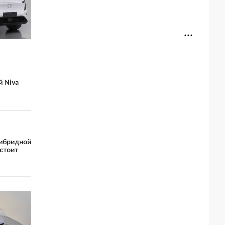
й Niva
гибридной
 стоит