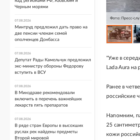
над регионами РФ, Азовским и
Черным морями
Фото: Пресс-сл
07.08.2026
Минтруд предложил дать право на
две пенсии членам семей
ополченцев Донбасса
07.08.2026
"Уже в серед
Депутат Рады Камельчук предложил
экс-министру обороны Федорову
Lada Aura на
вступить в ВСУ
Ранее в чет
07.08.2026
В Минздраве рекомендовали
российские 
включить в перечень важнейших
лекарств пять препаратов
Напомним, п
07.08.2026
25 сантиметр
В ряде стран Европы в высохших
руслах рек найдены предметы
кожи российс
Второй мировой