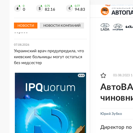
подразделения
СВЕЖИЙ НОМ
0
0.75
0.77
0
82.16
94.83
07.08.2026
Женская сборная РФ по волейболу
уступила Сербии в пятисетовой
НОВОСТИ
НОВОСТИ КОМПАНИЙ
борьбе
07.08.2026
Украинский врач предупредила, что
киевские больницы могут остаться
без медсестер
03.08.2023 1
АвтоВАЗ
чиновни
Юрий Зубко
Директор по