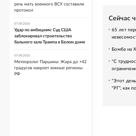
речь мать военного ВСУ составили
протокол
Сейчас 
07.08.2026
65 лет пер
Удар по амбициям: Суд США
заблокировал строительство
невесомос
бального зала Трампа в Белом доме
Бомба на 
07.08.2026
"С труднос
Метеоролог Паршина: Жара до +42
градусов накроет южные регионы
ограничени
РФ
"Этот день
"РГ", как 