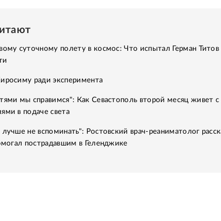
читают
вому суточному полету в космос: Что испытал Герман Титов 
ти
Хиросиму ради эксперимента
тями мы справимся": Как Севастополь второй месяц живет с
ями в подаче света
 лучше не вспоминать": Ростовский врач-реаниматолог расск
помогал пострадавшим в Геленджике