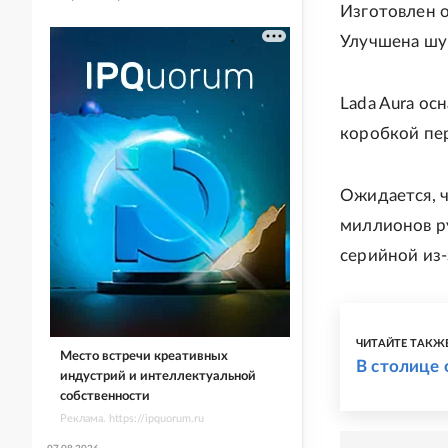
Изготовлен 
Улучшена шу
Lada Aura ос
коробкой пе
Ожидается, ч
миллионов ру
серийной из-
ЧИТАЙТЕ ТАКЖ
Место встречи креативных
В столице
индустрий и интеллектуальной
собственности
Реклама. https://ipquorum.ru