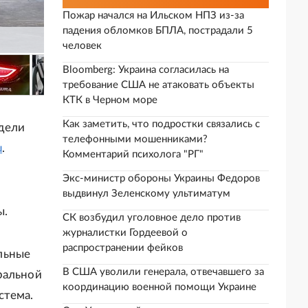
Пожар начался на Ильском НПЗ из-за
падения обломков БПЛА, пострадали 5
человек
Bloomberg: Украина согласилась на
требование США не атаковать объекты
КТК в Черном море
Как заметить, что подростки связались с
одели
телефонными мошенниками?
u
.
Комментарий психолога "РГ"
Экс-министр обороны Украины Федоров
выдвинул Зеленскому ультиматум
ы.
СК возбудил уголовное дело против
журналистки Гордеевой о
распространении фейков
льные
В США уволили генерала, отвечавшего за
ральной
координацию военной помощи Украине
стема.