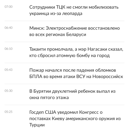
Сотрудники ТЦК не смогли мобилизовать
07:00
украинца из-за леопарда
Минск: Электроснабжение восстановлено
06:40
во всех регионах Беларуси
Такаити промолчала, а мэр Нагасаки сказал,
06:10
кто сбросил атомную бомбу на город
Пожар начался после падения обломков
05:43
БПЛА во время атаки ВСУ на Новороссийск
В Бурятии двухлетний ребенок выпал из
05:30
окна пятого этажа
Госдеп США уведомил Конгресс о
05:25
поставках Киеву американского оружия из
Турции