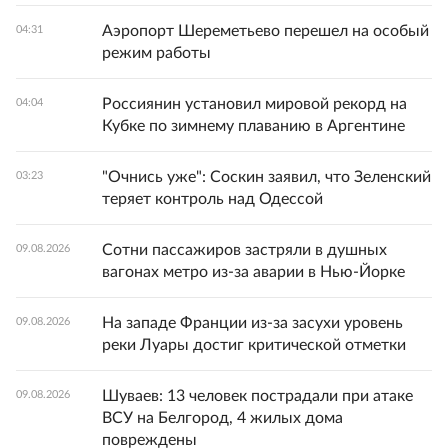
Аэропорт Шереметьево перешел на особый
04:31
режим работы
Россиянин установил мировой рекорд на
04:04
Кубке по зимнему плаванию в Аргентине
"Очнись уже": Соскин заявил, что Зеленский
03:23
теряет контроль над Одессой
Сотни пассажиров застряли в душных
09.08.2026
вагонах метро из-за аварии в Нью-Йорке
На западе Франции из-за засухи уровень
09.08.2026
реки Луары достиг критической отметки
Шуваев: 13 человек пострадали при атаке
09.08.2026
ВСУ на Белгород, 4 жилых дома
повреждены