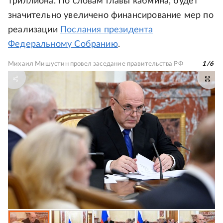
триллиона. По словам главы кабмина, будет
значительно увеличено финансирование мер по
реализации
Послания президента
Федеральному Собранию
.
Михаил Мишустин провел заседание правительства РФ
1
/
6