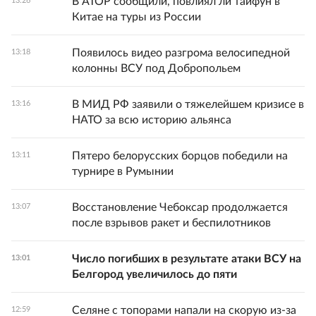
В АТОР сообщили, повлиял ли тайфун в
13:26
Китае на туры из России
Появилось видео разгрома велосипедной
13:18
колонны ВСУ под Добропольем
В МИД РФ заявили о тяжелейшем кризисе в
13:16
НАТО за всю историю альянса
Пятеро белорусских борцов победили на
13:11
турнире в Румынии
Восстановление Чебоксар продолжается
13:07
после взрывов ракет и беспилотников
Число погибших в результате атаки ВСУ на
13:01
Белгород увеличилось до пяти
Селяне с топорами напали на скорую из-за
12:59