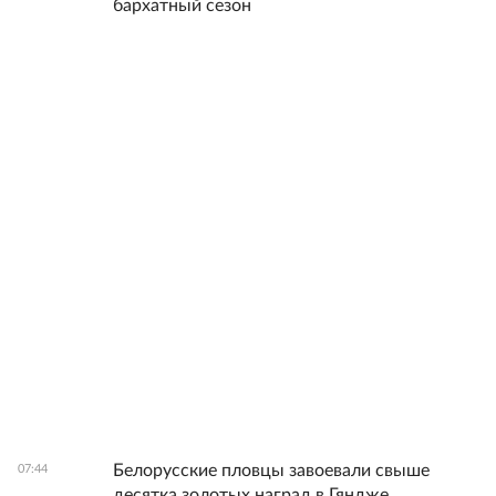
бархатный сезон
Белорусские пловцы завоевали свыше
07:44
десятка золотых наград в Гяндже