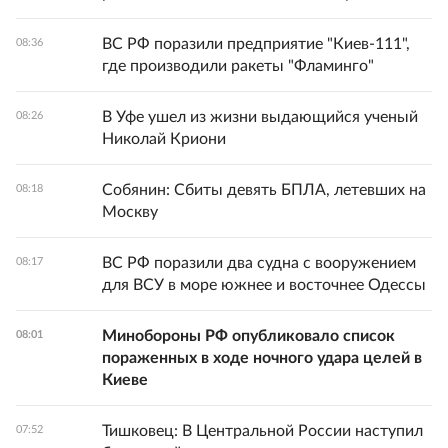
ВС РФ поразили предприятие "Киев-111",
08:36
где производили ракеты "Фламинго"
В Уфе ушел из жизни выдающийся ученый
08:26
Николай Криони
Собянин: Сбиты девять БПЛА, летевших на
08:18
Москву
ВС РФ поразили два судна с вооружением
08:17
для ВСУ в море южнее и восточнее Одессы
Минобороны РФ опубликовало список
08:01
пораженных в ходе ночного удара целей в
Киеве
Тишковец: В Центральной России наступил
07:52