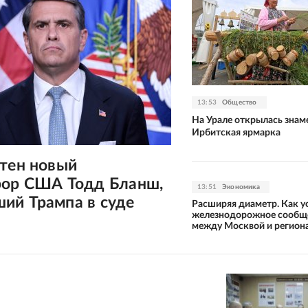
13:53
Общество
На Урале открылась знам
Ирбитская ярмарка
стен новый
рор США Тодд Бланш,
13:51
Экономика
ий Трампа в суде
Расширяя диаметр. Как у
железнодорожное сообщ
между Москвой и регио