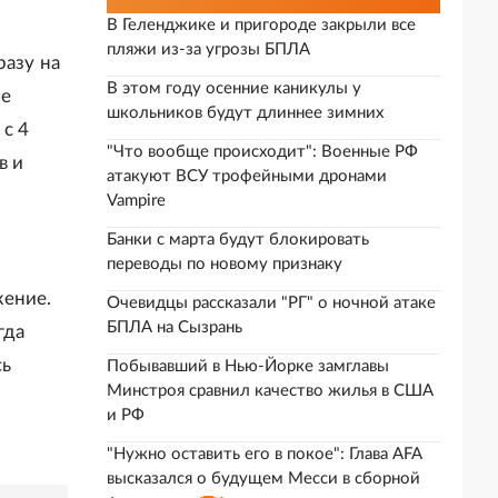
В Геленджике и пригороде закрыли все
пляжи из-за угрозы БПЛА
разу на
В этом году осенние каникулы у
ые
школьников будут длиннее зимних
 с 4
"Что вообще происходит": Военные РФ
в и
атакуют ВСУ трофейными дронами
Vampire
Банки с марта будут блокировать
переводы по новому признаку
жение.
Очевидцы рассказали "РГ" о ночной атаке
БПЛА на Сызрань
гда
сь
Побывавший в Нью-Йорке замглавы
Минстроя сравнил качество жилья в США
и РФ
"Нужно оставить его в покое": Глава AFA
высказался о будущем Месси в сборной