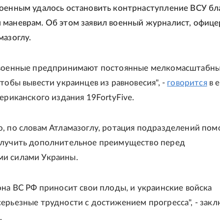
оенным удалось остановить контрнаступление ВСУ бл
маневрам. Об этом заявил военный журналист, офиц
мазоглу.
 военные предпринимают постоянные мелкомасштабн
тобы вывести украинцев из равновесия", -
говорится
в е
мериканского издания 19FortyFive.
, по словам Атламазоглу, ротация подразделений пом
олучить дополнительное преимущество перед
и силами Украины.
она ВС РФ приносит свои плоды, и украинские войска
ерьезные трудности с достижением прогресса", - зак
.