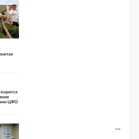
енитая
скорится
ение
нами ЦФО