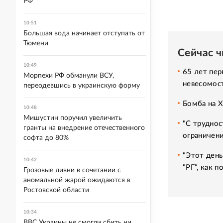
РФ
10:51
Большая вода начинает отступать от
Тюмени
Сейчас 
10:49
65 лет пер
Морпехи РФ обманули ВСУ,
невесомос
переодевшись в украинскую форму
Бомба на 
10:48
Мишустин поручил увеличить
"С труднос
гранты на внедрение отечественного
ограничени
софта до 80%
"Этот день
10:42
"РГ", как 
Грозовые ливни в сочетании с
аномальной жарой ожидаются в
Ростовской области
10:34
ВВС Украины не смогли сбить ни