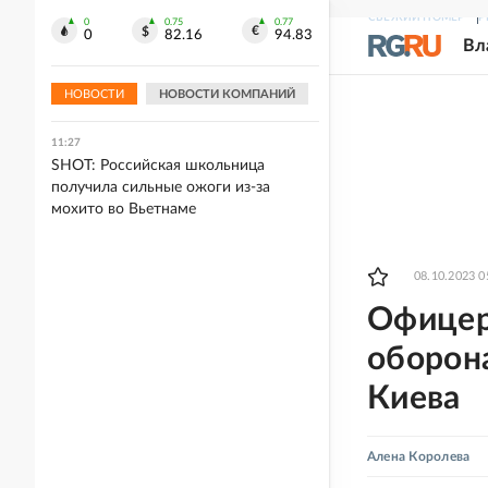
СВЕЖИЙ НОМЕР
Р
0
0.75
0.77
11:31
0
82.16
94.83
Вл
Федеральные трассы в Челябинской
области закрыли для большегрузов
из-за жары
НОВОСТИ
НОВОСТИ КОМПАНИЙ
11:27
SHOT: Российская школьница
получила сильные ожоги из-за
мохито во Вьетнаме
08.10.2023 0
Офицер
оборон
Киева
Алена Королева