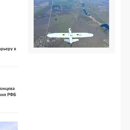
рьеру в
тонцева
вия РФБ