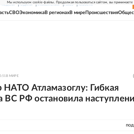
Мы используем cookie-файлы. Продолжая пользоваться сайтом, вы принимаете
Г-НЕДЕЛЯ
РОДИНА
ПРИЛОЖЕНИЯ
СОЮЗ
НОВОСТИ
асть
СВО
Экономика
В регионах
В мире
Происшествия
Общес
5:51
В МИРЕ
 НАТО Атламазоглу: Гибкая
а ВС РФ остановила наступлен
ПОД