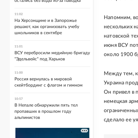
остались без воды из-за паводка
11:02
Напомним, во
На Херсонщине и в Запорожье
нескольких н
решают, как организовать учебу
школьников в сентябре
натовской те
июня ВСУ пот
11:01
ВСУ перебросили медийную бригаду
около 1900 
"Эдельвейс" под Харьков
Между тем, 
11:00
Россия вернулась в мировой
Украина прод
скейтбординг с флагом и гимном
Он привел в 
10:57
немецкая арм
В Непале обнаружили пять тел
ограниченных 
пропавших в прошлом году
альпинистов
сделало ее у