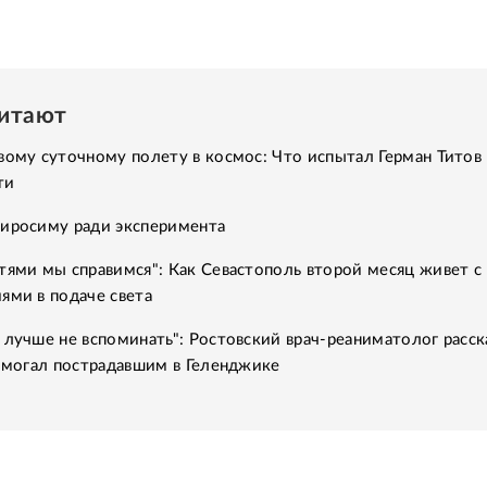
читают
вому суточному полету в космос: Что испытал Герман Титов 
ти
Хиросиму ради эксперимента
тями мы справимся": Как Севастополь второй месяц живет с
ями в подаче света
 лучше не вспоминать": Ростовский врач-реаниматолог расск
помогал пострадавшим в Геленджике