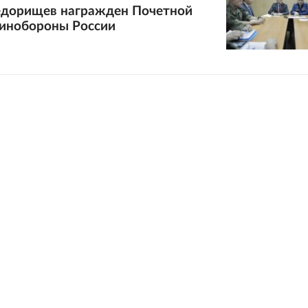
едорищев награжден Почетной
инобороны России