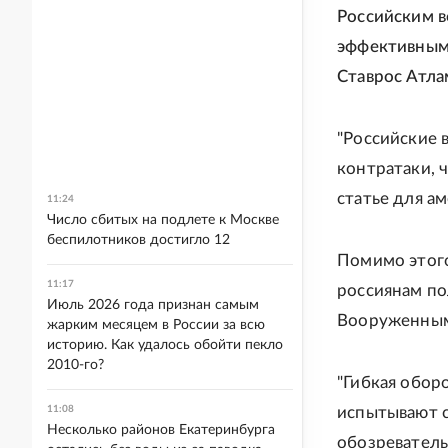
Российским в
эффективным 
Ставрос Атла
"Российские
контратаки, ч
статье для а
11:24
Число сбитых на подлете к Москве
беспилотников достигло 12
Помимо этого
11:17
россиянам п
Июль 2026 года признан самым
Вооруженным
жарким месяцем в России за всю
историю. Как удалось обойти пекло
2010-го?
"Гибкая обор
11:08
испытывают с
Несколько районов Екатеринбурга
обозреватель