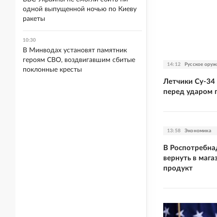
одной выпущенной ночью по Киеву
ракеты
10:30
В Минводах установят памятник
героям СВО, воздвигавшим сбитые
14:12
Русское оруж
поклонные кресты
Летчики Су-34
перед ударом 
13:58
Экономика
В Роспотребнад
вернуть в мага
продукт