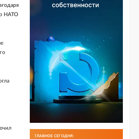
агодаря
ер НАТО
ые
го
огла
лючил
ГЛАВНОЕ СЕГОДНЯ: