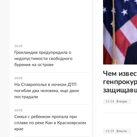
10:29
Гренландия предупредила о
недопустимости свободного
бурения на острове
Чем изве
10:05
генпроку
На Ставрополье в ночном ДТП
защищавш
погибли два человека, еще двое
пострадали
13:54
В мире
10:02
Семья с ребенком пропала при
сплаве по реке Кан в Красноярском
крае
13:39
Власть