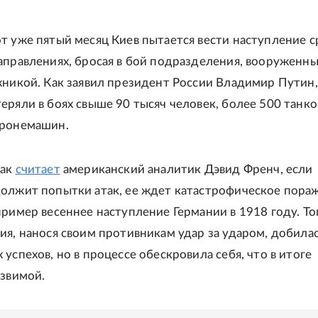
т уже пятый месяц Киев пытается вести наступление с
аправлениях, бросая в бой подразделения, вооруженн
хникой. Как заявил президент России Владимир Путин,
еряли в боях свыше 90 тысяч человек, более 500 танко
бронемашин.
как
считает
американский аналитик Дэвид Френч, если
олжит попытки атак, ее ждет катастрофическое пора
пример весеннее наступление Германии в 1918 году. То
ия, нанося своим противникам удар за ударом, добила
успехов, но в процессе обескровила себя, что в итоге
язвимой.