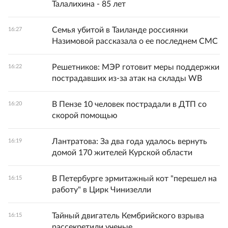
Талалихина - 85 лет
Семья убитой в Таиланде россиянки
16:27
Назимовой рассказала о ее последнем СМС
Решетников: МЭР готовит меры поддержки
16:22
пострадавших из-за атак на склады WB
В Пензе 10 человек пострадали в ДТП со
16:20
скорой помощью
Лантратова: За два года удалось вернуть
16:19
домой 170 жителей Курской области
В Петербурге эрмитажный кот "перешел на
16:15
работу" в Цирк Чинизелли
Тайный двигатель Кембрийского взрыва
16:15
рассекретили ученые