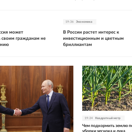
19:36
Экономика
ссия может
В России растет интерес к
 своим гражданам не
инвестиционным и цветным
ению
бриллиантам
19:24
Квадратный метр
Чем подкормить землю п
уборки чеснока и лука