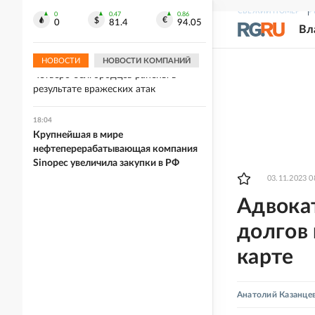
18:13
СВЕЖИЙ НОМЕР
Р
"Перестаньте уродовать игру": УЕФА
0
0.47
0.86
0
81.4
94.05
Вл
выдвинул ультиматум Инфантино
НОВОСТИ
НОВОСТИ КОМПАНИЙ
18:08
Четверо белгородцев ранены в
результате вражеских атак
18:04
Крупнейшая в мире
нефтеперерабатывающая компания
Sinopec увеличила закупки в РФ
03.11.2023 0
Адвока
долгов
карте
Анатолий Казанце