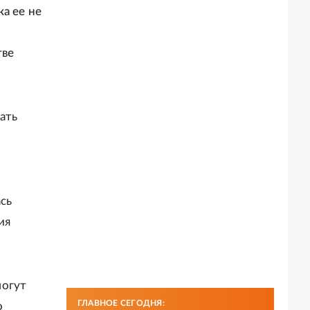
а ее не
тве
ать
ась
ия
могут
ГЛАВНОЕ СЕГОДНЯ:
о