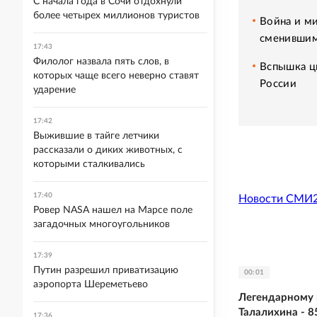
С начала года в Сочи отдохнули
более четырех миллионов туристов
Война и ми
сменившим
17:43
Филолог назвала пять слов, в
Вспышка ци
которых чаще всего неверно ставят
России
ударение
17:42
Выжившие в тайге летчики
рассказали о диких животных, с
которыми сталкивались
17:40
Новости СМИ
Ровер NASA нашел на Марсе поле
загадочных многоугольников
17:39
Путин разрешил приватизацию
00:01
аэропорта Шереметьево
Легендарному 
Талалихина - 8
17:36