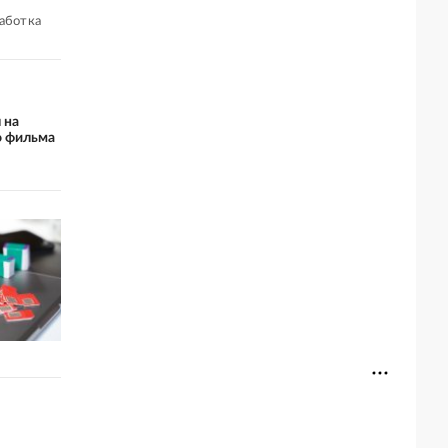
работка
 на
о фильма