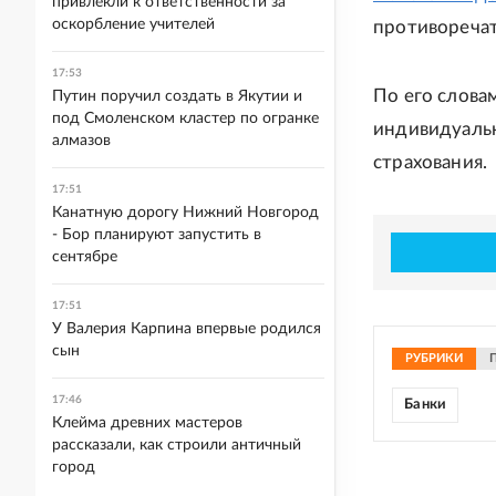
привлекли к ответственности за
оскорбление учителей
противоречат
17:53
По его слова
Путин поручил создать в Якутии и
под Смоленском кластер по огранке
индивидуаль
алмазов
страхования.
17:51
Канатную дорогу Нижний Новгород
- Бор планируют запустить в
сентябре
17:51
У Валерия Карпина впервые родился
сын
РУБРИКИ
17:46
Банки
Клейма древних мастеров
рассказали, как строили античный
город