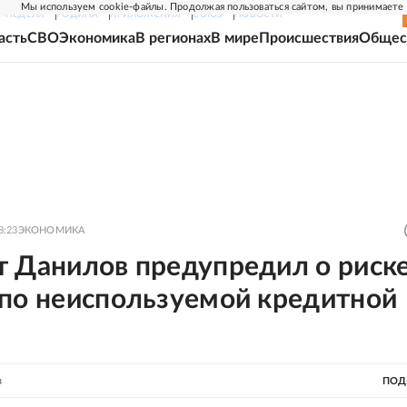
Мы используем cookie-файлы. Продолжая пользоваться сайтом, вы принимаете
Г-НЕДЕЛЯ
РОДИНА
ПРИЛОЖЕНИЯ
СОЮЗ
НОВОСТИ
асть
СВО
Экономика
В регионах
В мире
Происшествия
Общес
8:23
ЭКОНОМИКА
т Данилов предупредил о риск
 по неиспользуемой кредитной
в
ПОД