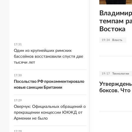
Владимир
темпам р
Востока
19:34
Власть
17:31
Один из крупнейших римских
бассейнов восстановили спустя две
тысячи лет
19:17
Технологии
17:30
Посольство РФ прокомментировало
Утверждены
новые санкции Британии
боксов. Что
17:29
Оверчук: Официальных обращений о
прекращении концессии ЮКЖД от
Армении не было
17:29