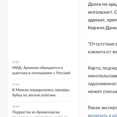
Долги по кре
использует. 
адвокат, пре
Кирилл Дани
"Отсутствие 
клиента от во
17:57
Карта, подче
МИД: Армения обращается к
шантажу в отношениях с Россией
неиспользова
задолженност
17:56
В Минске определились призеры
может списыв
Кубка по легкой атлетике
17:55
Ранее экспер
Подростка из Архангельска
включать в д