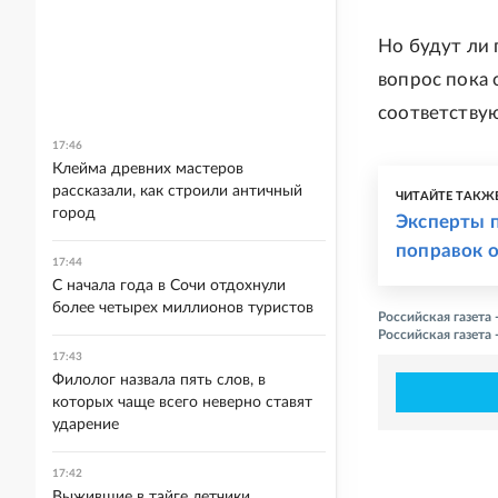
Но будут ли 
вопрос пока 
соответству
17:46
Клейма древних мастеров
рассказали, как строили античный
ЧИТАЙТЕ ТАКЖ
город
Эксперты 
поправок о
17:44
С начала года в Сочи отдохнули
более четырех миллионов туристов
Российская газета
Российская газета
17:43
Филолог назвала пять слов, в
которых чаще всего неверно ставят
ударение
17:42
Выжившие в тайге летчики