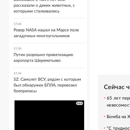
рассказали о диких животных, с
которыми сталкивались
17:40
Ровер NASA нашел на Марсе поле
загадочных многоугольников
17:39
Путин разрешил приватизацию
аэропорта Шереметьево
17:36
SZ: Самолет ВСУ, рядом с которым
был обнаружен БПЛА, перевозил
Сейчас 
боеприпасы
65 лет пер
невесомос
Бомба на 
"С труднос