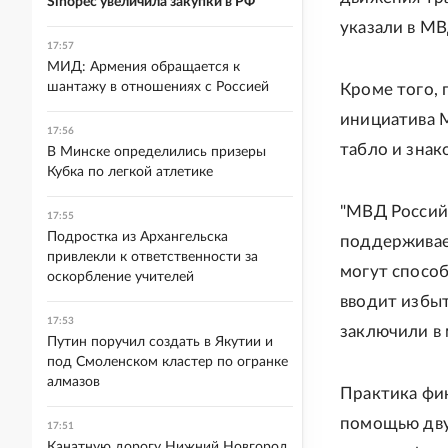
Sinopec увеличила закупки в РФ
указали в МВ
17:57
МИД: Армения обращается к
шантажу в отношениях с Россией
Кроме того, 
инициатива 
17:56
табло и знак
В Минске определились призеры
Кубка по легкой атлетике
"МВД Россий
17:55
Подростка из Архангельска
поддерживае
привлекли к ответственности за
могут способ
оскорбление учителей
вводит избыт
17:53
заключили в 
Путин поручил создать в Якутии и
под Смоленском кластер по огранке
алмазов
Практика фи
помощью двух
17:51
Канатную дорогу Нижний Новгород