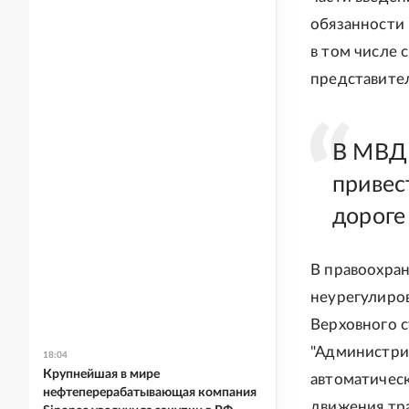
обязанности 
в том числе с
представите
В МВД 
привес
дороге
В правоохра
неурегулиро
Верховного с
"Администри
18:04
Крупнейшая в мире
автоматичес
нефтеперерабатывающая компания
движения тра