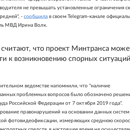
водителя не превышать установленные ограничения с
редней", -
сообщила
в своем Telegram-канале официал
ль МВД Ирина Волк.
считают, что проект Минтранса може
ти к возникновению спорных ситуаций
нительном ведомстве напомнили, что "наличие
ванных проблемных вопросов было обозначено решен
уда Российской Федерации от 7 октября 2019 года".
рование правонарушений на основании данных систем
кой фотовидеофиксации, измеряющих среднюю скорос
нспортных средств, в настоящее время не осуществляет