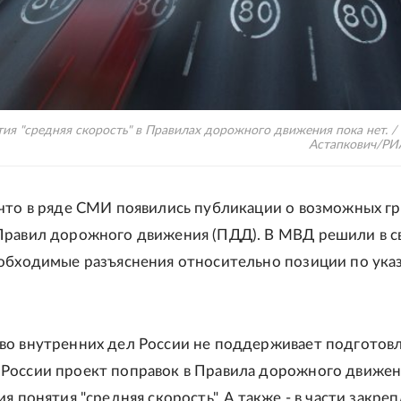
ия "средняя скорость" в Правилах дорожного движения пока нет. 
Астапкович/РИ
 что в ряде СМИ появились публикации о возможных г
Правил дорожного движения (ПДД). В МВД решили в св
еобходимые разъяснения относительно позиции по ука
во внутренних дел России не поддерживает подготов
России проект поправок в Правила дорожного движен
ия понятия "средняя скорость". А также - в части закре