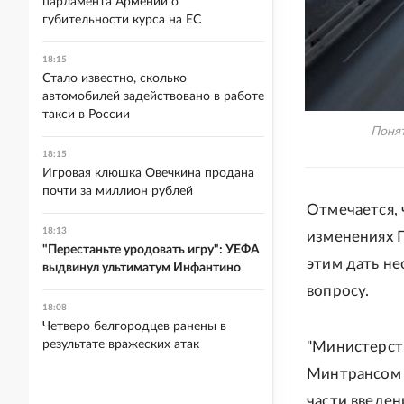
парламента Армении о
губительности курса на ЕС
18:15
Стало известно, сколько
автомобилей задействовано в работе
такси в России
Понят
18:15
Игровая клюшка Овечкина продана
почти за миллион рублей
Отмечается,
18:13
изменениях 
"Перестаньте уродовать игру": УЕФА
этим дать н
выдвинул ультиматум Инфантино
вопросу.
18:08
Четверо белгородцев ранены в
результате вражеских атак
"Министерст
Минтрансом 
части введен