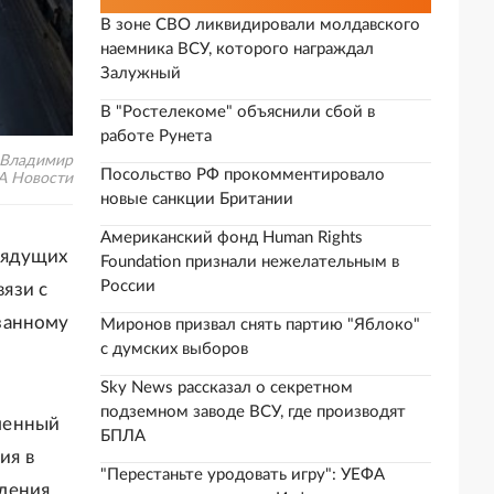
В зоне СВО ликвидировали молдавского
наемника ВСУ, которого награждал
Залужный
В "Ростелекоме" объяснили сбой в
работе Рунета
/ Владимир
Посольство РФ прокомментировало
А Новости
новые санкции Британии
Американский фонд Human Rights
рядущих
Foundation признали нежелательным в
России
язи с
занному
Миронов призвал снять партию "Яблоко"
с думских выборов
Sky News рассказал о секретном
подземном заводе ВСУ, где производят
ленный
БПЛА
ия в
"Перестаньте уродовать игру": УЕФА
пления