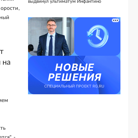
выдвинул ультиматум Инфантино
корости,
ьный
т
 на
ием
ть
ся", -