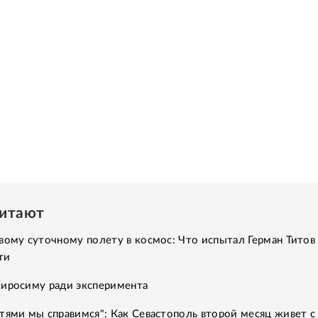
читают
вому суточному полету в космос: Что испытал Герман Титов 
ти
Хиросиму ради эксперимента
тями мы справимся": Как Севастополь второй месяц живет с