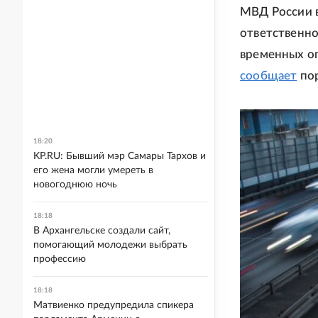
МВД России в
ответственно
временных ог
сообщает
по
18:20
KP.RU: Бывший мэр Самары Тархов и
его жена могли умереть в
новогоднюю ночь
18:18
В Архангельске создали сайт,
помогающий молодежи выбрать
профессию
18:18
Матвиенко предупредила спикера