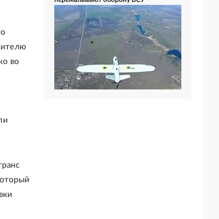
перемалывают оборону ВСУ
м
то
одителю
ко во
ли
транс
который
вки