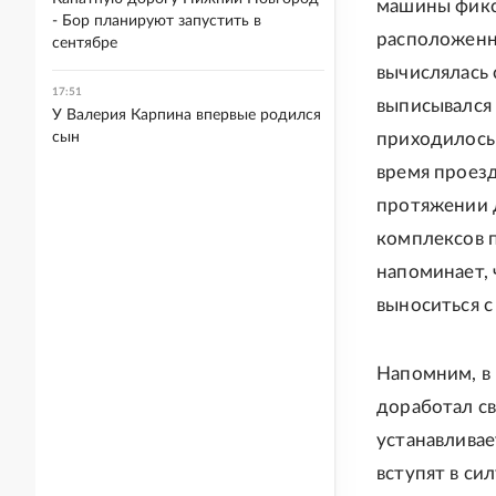
машины фикси
- Бор планируют запустить в
расположенна
сентябре
вычислялась 
17:51
выписывался 
У Валерия Карпина впервые родился
приходилось
сын
время проезд
протяжении 
комплексов п
напоминает,
выноситься с
Напомним, в 
доработал с
устанавливае
вступят в си