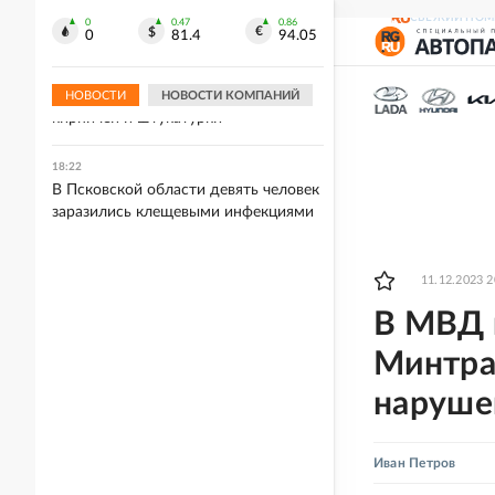
наименование "гвардейской"
СВЕЖИЙ НОМ
0
0.47
0.86
0
81.4
94.05
18:23
В центре Мурманска с фасада
жилого дома осыпаются куски
НОВОСТИ
НОВОСТИ КОМПАНИЙ
кирпичей и штукатурки
18:22
В Псковской области девять человек
заразились клещевыми инфекциями
11.12.2023 2
В МВД 
Минтра
наруше
Иван Петров