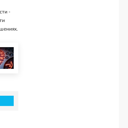
сти -
ти
шениях.