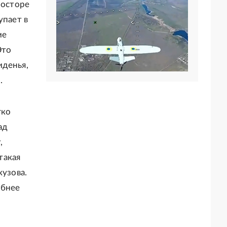
росторе
упает в
ие
Это
иденья,
.
гко
ад
,
такая
кузова.
обнее