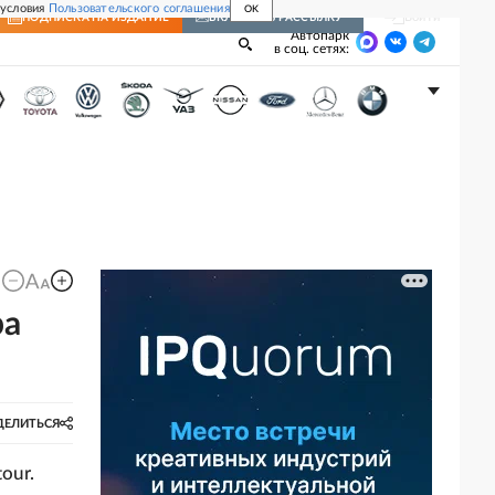
 условия
Пользовательского соглашения
OK
Войти
ПОДПИСКА
НА ИЗДАНИЕ
ВКЛЮЧИТЬ РАССЫЛКУ
Автопарк
в соц. сетях:
ра
ДЕЛИТЬСЯ
our.