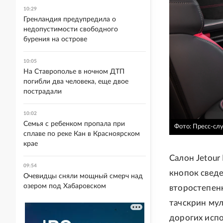
10:29
Гренландия предупредила о
недопустимости свободного
бурения на острове
10:05
На Ставрополье в ночном ДТП
погибли два человека, еще двое
пострадали
10:02
Семья с ребенком пропала при
Фото: Пресс-слу
сплаве по реке Кан в Красноярском
крае
Салон Jetour
09:54
кнопок сведе
Очевидцы сняли мощный смерч над
озером под Хабаровском
второстепен
тачскрин мул
дорогих испо