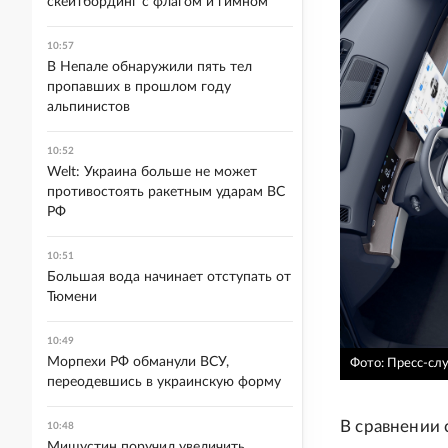
скейтбординг с флагом и гимном
10:57
В Непале обнаружили пять тел
пропавших в прошлом году
альпинистов
10:52
Welt: Украина больше не может
противостоять ракетным ударам ВС
РФ
10:51
Большая вода начинает отступать от
Тюмени
10:49
Морпехи РФ обманули ВСУ,
Фото: Пресс-слу
переодевшись в украинскую форму
В сравнении 
10:48
Мишустин поручил увеличить