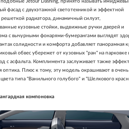
подобные Jetour Dashing, принято называть имиджевы
ый фасад с двухэтажной светотехникой и эффектной
 решеткой радиатора, динамичный силуэт,
ванные кузовные стойки, выдвижные ручки дверей и
рма с вычурными фонарями-бумерангами выглядят здо
антах солидности и комфорта добавляет панорамная к
иковый обвес убережет от кузовных "ран" на парковке 
зд с асфальта. Комплимента заслуживает также эффек
 оптика. Плюс к тому, эту модель окрашивают в очень
цвета типа "Ванильного голубого" и "Шелкового красно
вангардная компоновка