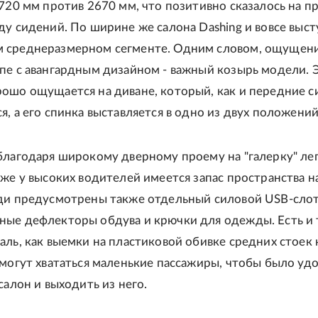
2720 мм против 2670 мм, что позитивно сказалось на п
ду сидений. По ширине же салона Dashing и вовсе выст
 среднеразмерном сегменте. Одним словом, ощущен
пе с авангардным дизайном - важный козырь модели. 
ошо ощущается на диване, который, как и передние с
я, а его спинка выставляется в одно из двух положений
благодаря широкому дверному проему на "галерку" ле
аже у высоких водителей имеется запас пространства н
ади предусмотрены также отдельный силовой USB-слот
ные дефлекторы обдува и крючки для одежды. Есть и 
аль, как выемки на пластиковой обивке средних стоек 
 могут хвататься маленькие пассажиры, чтобы было уд
салон и выходить из него.