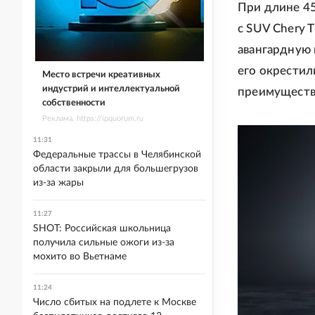
При длине 4
с SUV Chery 
авангардную 
его окрестил
Место встречи креативных
индустрий и интеллектуальной
преимуществ
собственности
Реклама. https://ipquorum.ru
11:31
Федеральные трассы в Челябинской
области закрыли для большегрузов
из-за жары
11:27
SHOT: Российская школьница
получила сильные ожоги из-за
мохито во Вьетнаме
11:24
Число сбитых на подлете к Москве