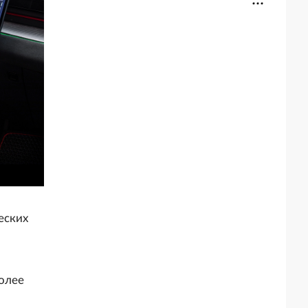
еских
более