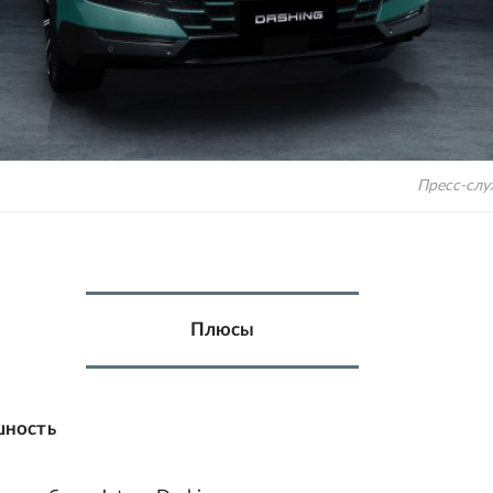
Пресс-слу
Плюсы
шность