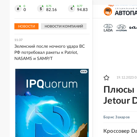
летело 1984 беспилотника. Видео
СВЕЖИЙ НОМ
0
0.75
0.77
0
82.16
94.83
11:48
Суд взыскал более 600 тысяч рублей
с хозяйки кошки, устроившей потоп
НОВОСТИ
НОВОСТИ КОМПАНИЙ
11:37
Зеленский после ночного удара ВС
РФ потребовал ракеты к Patriot,
NASAMS и SAMP/T
19.12.2023 0
Плюсы 
Jetour 
Борис Захаров
Кроссовер Da