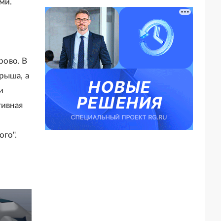
ми.
рово. В
рыша, а
и
тивная
го".