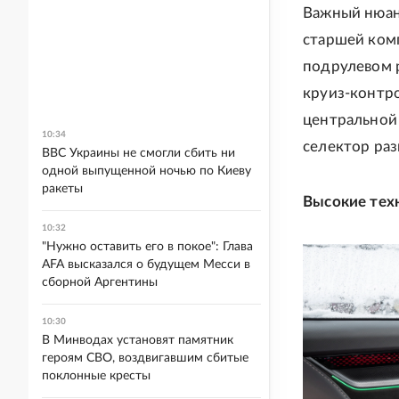
Важный нюанс
старшей ком
подрулевом 
круиз-контр
центральной
10:34
селектор ра
ВВС Украины не смогли сбить ни
одной выпущенной ночью по Киеву
ракеты
Высокие тех
10:32
"Нужно оставить его в покое": Глава
AFA высказался о будущем Месси в
сборной Аргентины
10:30
В Минводах установят памятник
героям СВО, воздвигавшим сбитые
поклонные кресты