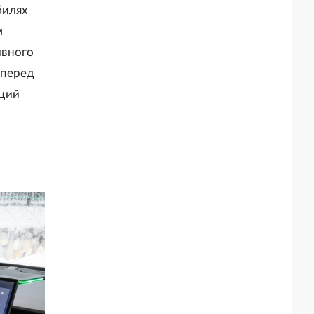
билях
м
ивного
 перед
аций