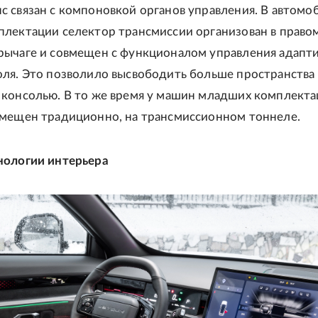
 связан с компоновкой органов управления. В автомо
плектации селектор трансмиссии организован в право
рычаге и совмещен с функционалом управления адапт
оля. Это позволило высвободить больше пространства
 консолью. В то же время у машин младших комплект
змещен традиционно, на трансмиссионном тоннеле.
нологии интерьера