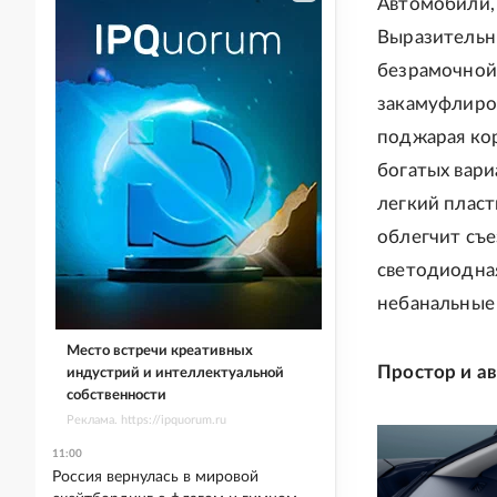
Автомобили, 
Выразительн
безрамочной
закамуфлиро
поджарая ко
богатых вари
легкий пласт
облегчит съе
светодиодная
небанальные 
Место встречи креативных
Простор и а
индустрий и интеллектуальной
собственности
Реклама. https://ipquorum.ru
11:00
Россия вернулась в мировой