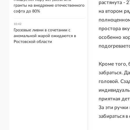
растянута - 
гранты на внедрение отечественного
на втором ря
софта до 80%
полноценном
10:42
простора вку
Грозовые ливни в сочетании с
аномальной жарой ожидаются в
особенно хор
Ростовской области
подогреваетс
Кроме того, 
забраться. Д
головой. Сз
индивидуаль
приятная дет
За эти ручки
забираться в 