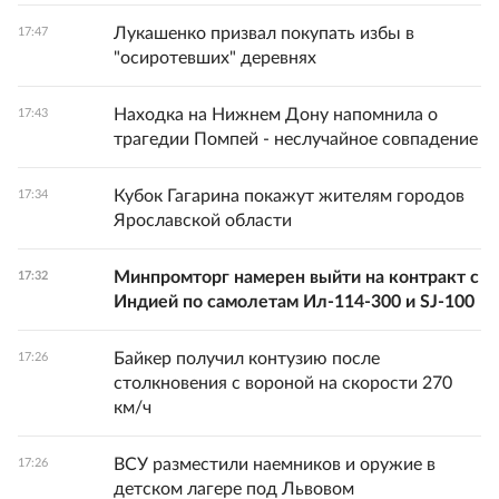
Лукашенко призвал покупать избы в
17:47
"осиротевших" деревнях
Находка на Нижнем Дону напомнила о
17:43
трагедии Помпей - неслучайное совпадение
Кубок Гагарина покажут жителям городов
17:34
Ярославской области
Минпромторг намерен выйти на контракт с
17:32
Индией по самолетам Ил-114-300 и SJ-100
Байкер получил контузию после
17:26
столкновения с вороной на скорости 270
км/ч
ВСУ разместили наемников и оружие в
17:26
детском лагере под Львовом