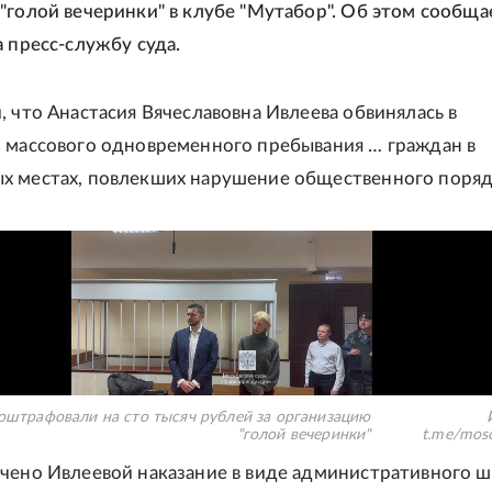
"голой вечеринки" в клубе "Мутабор". Об этом сообщ
а пресс-службу суда.
, что Анастасия Вячеславовна Ивлеева обвинялась в
и массового одновременного пребывания … граждан в
х местах, повлекших нарушение общественного порядк
оштрафовали на сто тысяч рублей за организацию
"голой вечеринки"
t.me/mos
чено Ивлеевой наказание в виде административного ш