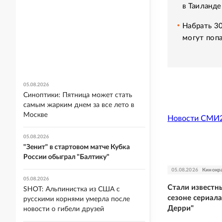
в Таиланде
Набрать 3
могут попа
05.08.2026
Синоптики: Пятница может стать
самым жарким днем за все лето в
Москве
Новости СМИ
05.08.2026
"Зенит" в стартовом матче Кубка
России обыграл "Балтику"
05.08.2026
Кинокр
05.08.2026
Стали известн
SHOT: Альпинистка из США с
сезоне сериал
русскими корнями умерла после
Дерри"
новости о гибели друзей