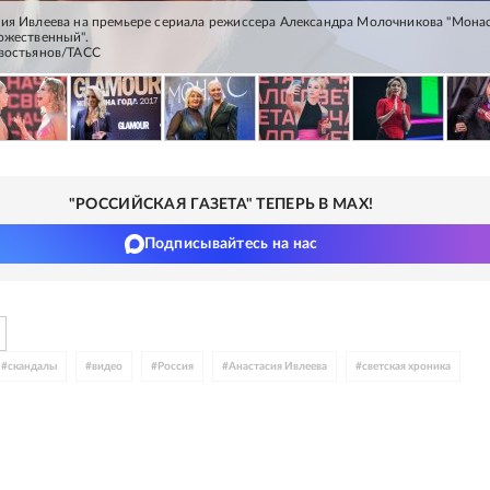
ия Ивлеева на премьере сериала режиссера Александра Молочникова "Монас
ожественный".
авостьянов/ТАСС
"РОССИЙСКАЯ ГАЗЕТА" ТЕПЕРЬ В MAX!
Подписывайтесь на нас
#
скандалы
#
видео
#
Россия
#
Анастасия Ивлеева
#
светская хроника