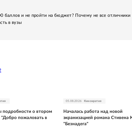
00 баллов и не пройти на бюджет? Почему не все отличники
сть в вузы
2
атия
05.08.2026
Кинократия
ы подробности о втором
Началась работа над новой
а "Добро пожаловать в
экранизацией романа Стивена 
"Безнадега"