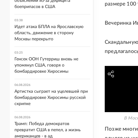
объяснений из-за дефицита
размере 100 
боеприпасов в США
03:38
Вечеринка Ив
Идет атака БПЛА на Ярославскую
область, движение в сторону
Москвы перекрыто
Скандальную
предлагалось
03:25
Генсек ООН Гутерриш вновь не
упомянул США, говоря о
бомбардировке Хиросимы
06.08.2026
Артистка сыграет на уцелевшей при
бомбардировке Хиросимы русской
скрипке
06.08.2026
В Моск
Трамп: Победа демократов
Позже многи
превратит США в пепел, а жизнь
американцев - в ад