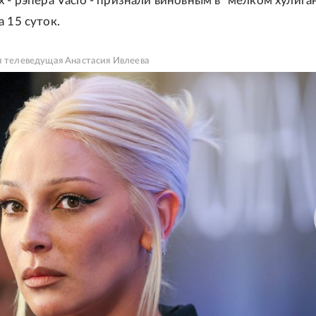
х - рэпера Vacio - признали виновным в "мелком хулига
а 15 суток.
 и телеведущая Анастасия Ивлеева