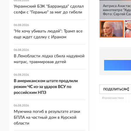
06.08.2026
Актриса Анастас
Украинский БЭК "Барракуда" сделал
кинотеатре "Худ
селфи с "Геранью" за миг до гибели
Фото: Сергей С
06.08.2026
"Не хочу убивать людей": Трамп все
еще ждет сделку с Ираном
06.08.2026
В Ленобласти лодка сбила надувной
матрас, травмировав детей
06.08.2026
В американском штате продлили
режим ЧС из-за ударов ВСУ по
ПОДЕЛИТЬСЯ
российским НПЗ
#
происшествия
06.08.2026
Мужчина погиб в результате атаки
БПЛА на частный дом в Курской
области