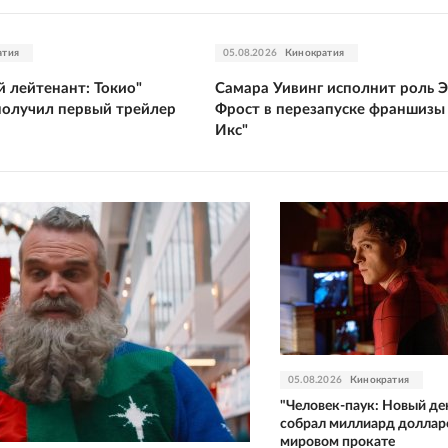
атия
05.08.2026
Кинократия
й лейтенант: Токио"
Самара Уивинг исполнит роль 
получил первый трейлер
Фрост в перезапуске франшизы
Икс"
05.08.2026
Кинократия
"Человек-паук: Новый де
собрал миллиард доллар
мировом прокате