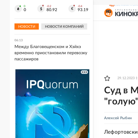
СВЕЖИЙ НОМ
0
-0.2
-0.4
06:32
0
80.92
93.19
Удивительные животные и
супергерои на выставке "Сказочные
миры Ивана Билибина"
НОВОСТИ
НОВОСТИ КОМПАНИЙ
06:13
Между Благовещенском и Хэйхэ
временно приостановили перевозку
пассажиров
29.12.2023 1
Суд в 
"голую"
Алексей Рыбин
Лефортовский