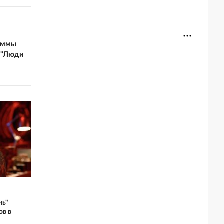
Эммы
 "Люди
нь"
ов в