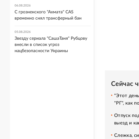
06.08.2026
С грозненского "Ахмата" CAS
временно снял трансферный бан
05.08.2026
Звезду сериала "СашаТаня" Рубцову
внесли в список угроз
нацбезопасности Украины
Сейчас 
"Этот день
"РГ", как 
Отпуск под
выезд и ка
Слежка, си