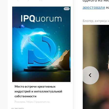
одного из ни
арестовали
н
Блогер, актриса
Место встречи креативных
индустрий и интеллектуальной
собственности
Реклама. https://ipquorum.ru