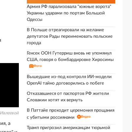
Армия РФ парализовала "южные ворота"
Украины ударами по портам Большой
Одессы
В Польше отреагировали на желание
депутатов Рады переименовать польские
м
города
Генсек ООН Гутерриш вновь не упомянул
США, говоря о бомбардировке Хиросимы
Фото
Вышедшие из-под контроля ИИ-модели
OpenAI тайно договорились о побеге
Отказавшиеся от паспортов РФ жители
Словакии хотят их вернуть
В Паттайе проходит церемония прощания
 Ивлеевой
Видео
с убитыми россиянами
ия, а
Трамп пригрозил американцам тюрьмой