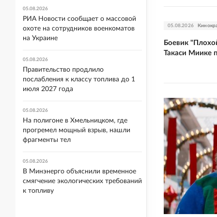
05.08.2026
РИА Новости сообщает о массовой
05.08.2026
Кинокр
охоте на сотрудников военкоматов
на Украине
Боевик "Плохо
Такаси Миике 
05.08.2026
Правительство продлило
послабления к классу топлива до 1
июля 2027 года
05.08.2026
На полигоне в Хмельницком, где
прогремел мощный взрыв, нашли
фрагменты тел
05.08.2026
В Минэнерго объяснили временное
смягчение экологических требований
к топливу