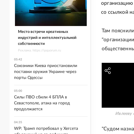
организацию 
со ссылкой н
Там пояснили
Место встречи креативных
индустрий и интеллектуальной
"организаци
собственности
общественны
Реклама. https://ipquorum.ru
05:42
Союзники Киева приостановили
поставки оружия Украине через
порты Одессы
05:00
Силы ПВО сбили 4 БПЛА в
Севастополе, атака на город
продолжается
Ивлееву 
04:35
"Судом назна
WP: Трамп потребовал у Хегсета