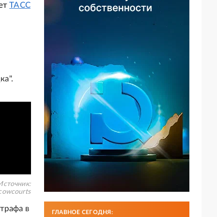
ает
ТАСС
а".
Источник:
cowcourts
трафа в
ГЛАВНОЕ СЕГОДНЯ: