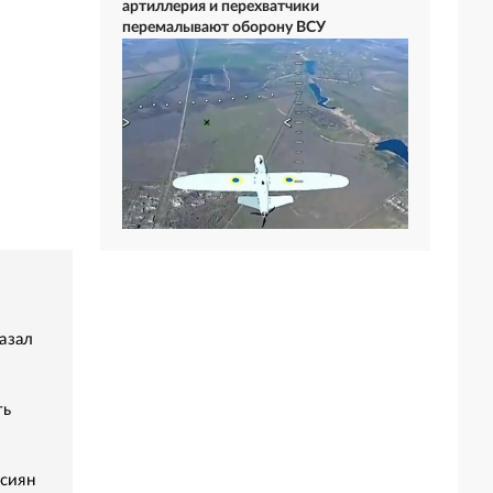
артиллерия и перехватчики
перемалывают оборону ВСУ
азал
ть
ссиян