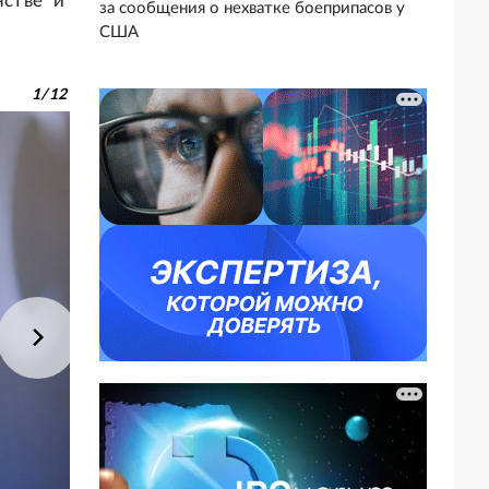
нстве" и
за сообщения о нехватке боеприпасов у
США
1
/
12