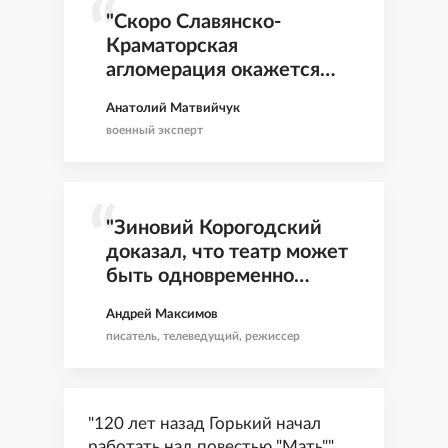
"Скоро Славянско-
Краматорская
агломерация окажется
между молотом и
Анатолий Матвийчук
наковальней"
военный эксперт
"Зиновий Корогодский
доказал, что театр может
быть одновременно
мудрый, ироничный и
Андрей Максимов
всегда живой"
писатель, телеведущий, режиссер
"120 лет назад Горький начал
работать над повестью "Мать""