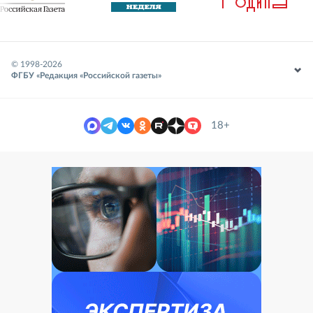
© 1998-
2026
ФГБУ «Редакция «Российской газеты»
18+