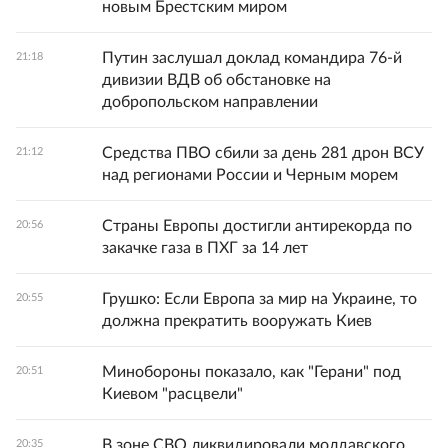
новым Брестским миром
Путин заслушал доклад командира 76-й
21:18
дивизии ВДВ об обстановке на
добропольском направлении
Средства ПВО сбили за день 281 дрон ВСУ
21:12
над регионами России и Черным морем
Страны Европы достигли антирекорда по
20:56
закачке газа в ПХГ за 14 лет
Грушко: Если Европа за мир на Украине, то
20:55
должна прекратить вооружать Киев
Минобороны показало, как "Герани" под
20:51
Киевом "расцвели"
В зоне СВО ликвидировали молдавского
20:35