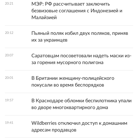
МЭР: РФ рассчитывает заключить
20:21
безвизовые соглашения с Индонезией и
Малайзией
Пьяный поляк избил двух поляков, приняв
20:12
их за украинцев
Саратовцам посоветовали надеть маски из-
20:07
за горения мусорного полигона
В Британии женщину-полицейского
20:01
покусали во время беспорядков
В Краснодаре обломки беспилотника упали
19:57
во дворе многоквартирного дома
Wildberries отключил доступ к домашним
19:41
адресам продавцов