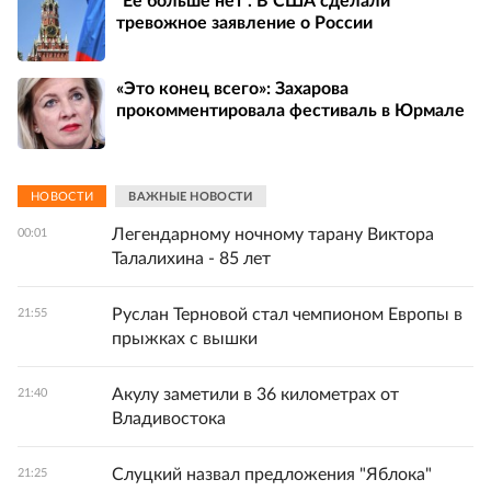
"Ее больше нет". В США сделали
тревожное заявление о России
«Это конец всего»: Захарова
прокомментировала фестиваль в Юрмале
НОВОСТИ
ВАЖНЫЕ НОВОСТИ
Легендарному ночному тарану Виктора
00:01
Талалихина - 85 лет
Руслан Терновой стал чемпионом Европы в
21:55
прыжках с вышки
Акулу заметили в 36 километрах от
21:40
Владивостока
Слуцкий назвал предложения "Яблока"
21:25