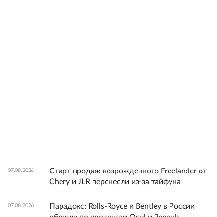
Старт продаж возрожденного Freelander от
07.08.2026
Chery и JLR перенесли из-за тайфуна
Парадокс: Rolls-Royce и Bentley в России
07.08.2026
обошли по продажам Opel и Renault